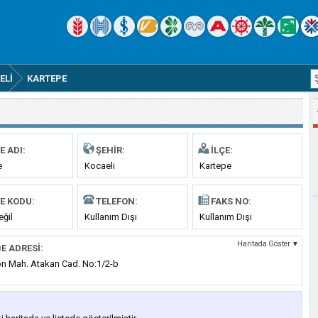
ELI
KARTEPE
E ADI:
ŞEHIR:
İLÇE:
e
Kocaeli
Kartepe
E KODU:
TELEFON:
FAKS NO:
eğil
Kullanım Dışı
Kullanım Dışı
Haritada Göster ▼
E ADRESI:
on Mah. Atakan Cad. No:1/2-b