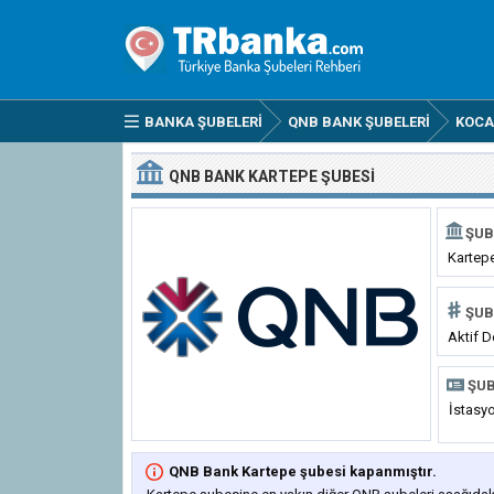
BANKA ŞUBELERI
QNB BANK ŞUBELERI
KOCA
QNB BANK KARTEPE ŞUBESI
ŞUB
Kartep
ŞUB
Aktif D
ŞUB
İstasy
QNB Bank Kartepe şubesi kapanmıştır.