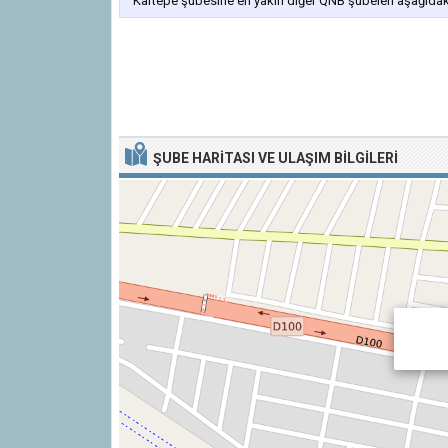
Kartepe şubesine en yakın diğer QNB şubeleri aşağıdaki 
ŞUBE HARITASI VE ULAŞIM BILGILERI