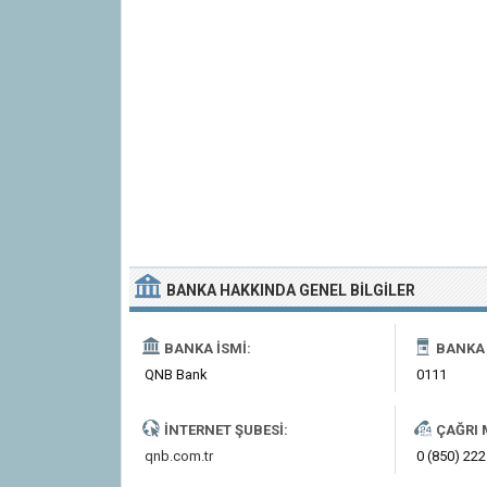
BANKA
HAKKINDA
GENEL BILGILER
BANKA İSMI:
BANKA 
QNB Bank
0111
İNTERNET ŞUBESI:
ÇAĞRI 
qnb.com.tr
0 (850) 222