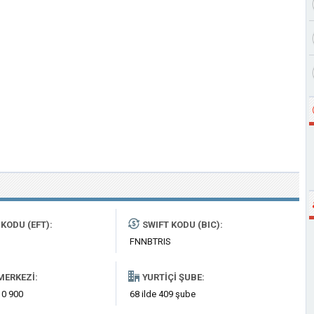
KODU (EFT):
SWIFT KODU (BIC):
FNNBTRIS
MERKEZI:
YURTIÇI ŞUBE:
 0 900
68 ilde 409 şube