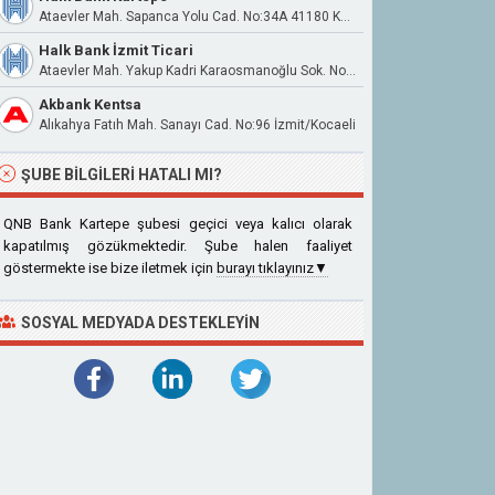
Ataevler Mah. Sapanca Yolu Cad. No:34A 41180 Kartepe
Halk Bank İzmit Ticari
Ataevler Mah. Yakup Kadri Karaosmanoğlu Sok. No:5/1 41180 Kartepe
Akbank Kentsa
Alıkahya Fatıh Mah. Sanayı Cad. No:96 İzmit/Kocaeli
ŞUBE BILGILERI HATALI MI?
QNB Bank Kartepe şubesi geçici veya kalıcı olarak
kapatılmış gözükmektedir. Şube halen faaliyet
göstermekte ise bize iletmek için
burayı tıklayınız▼
SOSYAL MEDYADA DESTEKLEYIN