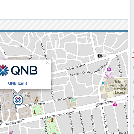
×
QNB İzmit