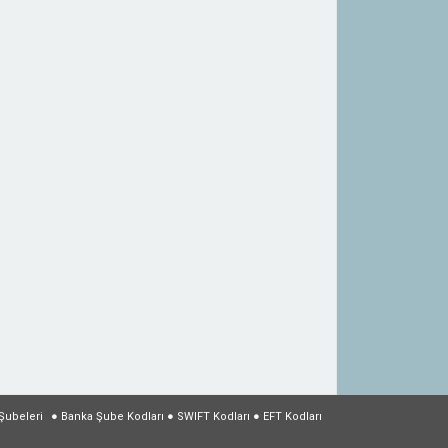
Şubeleri
●
Banka Şube Kodları
●
SWIFT Kodları
●
EFT Kodları