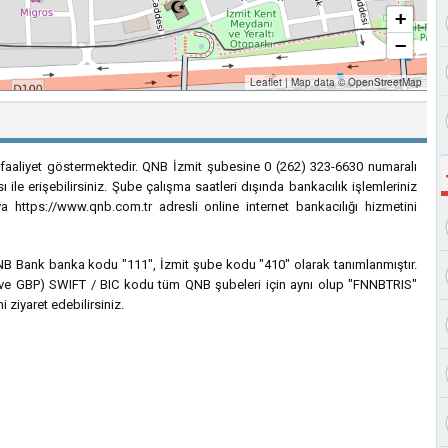
+
−
Leaflet
|
Map data ©
OpenStreetMap
 faaliyet göstermektedir. QNB İzmit şubesine 0 (262) 323-6630 numaralı
 ile erişebilirsiniz. Şube çalışma saatleri dışında bankacılık işlemleriniz
 https://www.qnb.com.tr adresli online internet bankacılığı hizmetini
 QNB Bank banka kodu "111", İzmit şube kodu "410" olarak tanımlanmıştır.
EUR ve GBP) SWIFT / BIC kodu tüm QNB şubeleri için aynı olup "FNNBTRIS"
i ziyaret edebilirsiniz.