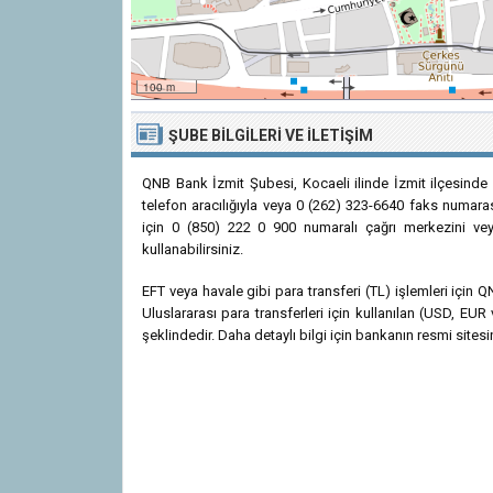
100 m
ŞUBE BILGILERI VE İLETIŞIM
QNB Bank İzmit Şubesi, Kocaeli ilinde İzmit ilçesinde
telefon aracılığıyla veya 0 (262) 323-6640 faks numarası
için 0 (850) 222 0 900 numaralı çağrı merkezini veya
kullanabilirsiniz.
EFT veya havale gibi para transferi (TL) işlemleri için
Uluslararası para transferleri için kullanılan (USD, 
şeklindedir. Daha detaylı bilgi için bankanın resmi sitesin