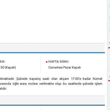
ASI:
■
HAFTA SONU:
:30 (Kapalı)
Cumartesi Pazar Kapalı
ılmaktadır. Şubede kapanış saati olan akşam 17:00'e kadar hizmet
i arasında öğle arası molası verilmekte olup bu saatlerde şubede işlem
ıdır.