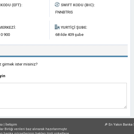
KODU (EFT):
SWIFT KODU (BIC):
FNNBTRIS
MERKEZI:
YURTIÇI ŞUBE:
 0 900
68 ilde 409 şube
z girmek ister misiniz?
yin
sı
|
İletişim
🔎
En Yakın Banka 
irliği verileri baz alınarak hazırlanmıştır.
an banka görsellerinin hakları ilgili şirketlere