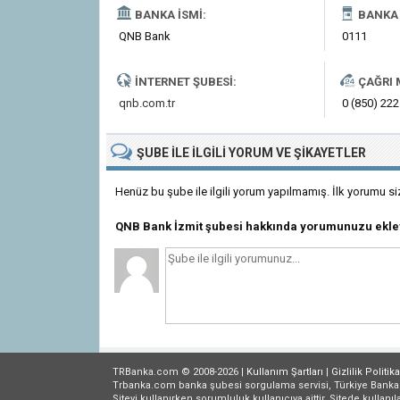
BANKA İSMI:
BANKA 
QNB Bank
0111
İNTERNET ŞUBESI:
ÇAĞRI 
qnb.com.tr
0 (850) 222
ŞUBE
ILE İLGILI
YORUM VE ŞIKAYETLER
Henüz bu şube ile ilgili yorum yapılmamış. İlk yorumu si
QNB Bank İzmit şubesi hakkında yorumunuzu ekle
TRBanka.com © 2008-2026 |
Kullanım Şartları
|
Gizlilik
Politika
Trbanka.com banka şubesi sorgulama servisi, Türkiye Bankalar B
Siteyi kullanırken sorumluluk kullanıcıya aittir. Sitede kullanıl