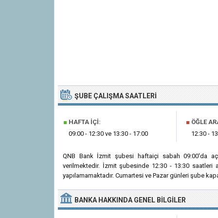
ŞUBE ÇALIŞMA SAATLERI
■
HAFTA İÇI:
■
ÖĞLE AR
09:00 - 12:30 ve 13:30 - 17:00
12:30 - 13
QNB Bank İzmit şubesi haftaiçi sabah 09:00'da aç
verilmektedir. İzmit şubesinde 12:30 - 13:30 saatler
yapılamamaktadır. Cumartesi ve Pazar günleri şube kapal
BANKA
HAKKINDA
GENEL BILGILER