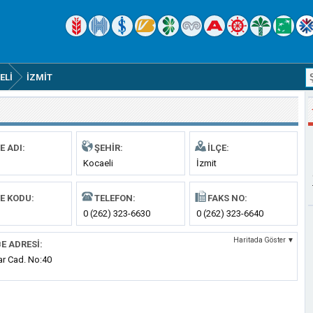
ELI
İZMIT
E ADI:
ŞEHIR:
İLÇE:
Kocaeli
İzmit
E KODU:
TELEFON:
FAKS NO:
0 (262) 323-6630
0 (262) 323-6640
Haritada Göster ▼
E ADRESI:
r Cad. No:40