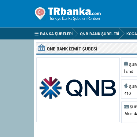
BANKA ŞUBELERI
QNB BANK ŞUBELERI
KOCA
QNB BANK İZMIT ŞUBESI
ŞUB
İzmit
ŞUB
410
ŞUB
Alemda