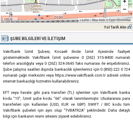
+
−
100 m
Leaflet
|
Map data ©
OpenStreetMap
Yol Tarifi Alın
ŞUBE BILGILERI VE İLETIŞIM
Vakıfbank İzmit Şubesi, Kocaeli ilinde İzmit ilçesinde faaliyet
göstermektedir. VakıfBank İzmit şubesine 0 (262) 315-8400 numaralı
telefon aracılığıyla veya 0 (262) 324-3645 faks numarası ile erişebilirsiniz.
Şube çalışma saatleri dışında bankacılık işlemleriniz için 0 (850) 222 0 724
numaralı çağrı merkezini veya https://www.vakifbank.com.tr adresli online
internet bankacılığı hizmetini kullanabilirsiniz.
EFT veya havale gibi para transferi (TL) işlemleri için Vakıfbank banka
kodu "15", İzmit şube kodu "66" olarak tanımlanmıştır. Uluslararası para
transferleri için kullanılan (USD, EUR ve GBP) SWIFT / BIC kodu tüm
VakıfBank şubeleri için aynı olup "TVBATR2A" şeklindedir. Daha detaylı
bilgi için bankanın resmi sitesini ziyaret edebilirsiniz.