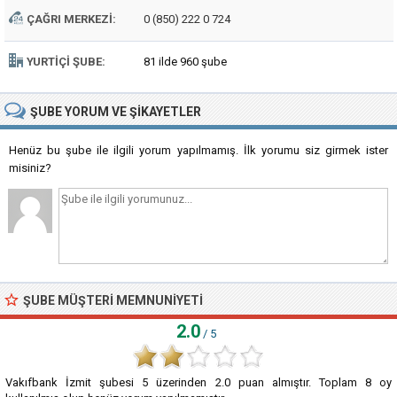
ÇAĞRI MERKEZI:
0 (850) 222 0 724
YURTIÇI ŞUBE:
81 ilde 960 şube
ŞUBE
YORUM VE ŞIKAYETLER
Henüz bu şube ile ilgili yorum yapılmamış. İlk yorumu siz girmek ister
misiniz?
ŞUBE MÜŞTERI MEMNUNIYETI
2.0
/ 5
Vakıfbank İzmit şubesi
5
üzerinden
2.0
puan almıştır. Toplam
8
oy