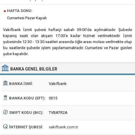
■
HAFTA SONU:
Cumartesi Pazar Kapalı
Vakıfbank İzmit şubesi haftaiçi sabah 09:00'da açılmaktadır. Şubede
kapanış saati olan akşam 17:00'e kadar hizmet verilmektedir. İzmit
şubesinde 12:30 - 13:30 saatleri arasında öğle arası molası verilmekte olup
bu saatlerde şubede işlem yapılamamaktadır. Cumartesi ve Pazar günleri
şube kapalıdır.
BANKA
GENEL BILGILER
BANKA İSMI:
Vakıfbank
BANKA KODU (EFT):
0015
SWIFT KODU (BIC):
TVBATR2A
İNTERNET ŞUBESI:
vakifbank.com.tr