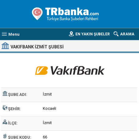
Menu
EN YAKIN ŞUBELER
ARAMA
VAKIFBANK İZMIT ŞUBESI
İzmit
ŞUBE ADI:
Kocaeli
ŞEHIR:
İzmit
İLÇE:
66
ŞUBE KODU: