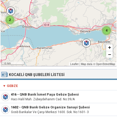
2
4
+
−
10 km
Leaflet
|
Map data ©
OpenStreetMap
KOCAELI QNB ŞUBELERI LISTESI
▼
GEBZE
416
-
QNB Bank İsmet Paşa Gebze Şubesi
Hacı Halil Mah. Zübeydehanım Cad. No:39/A
1602
-
QNB Bank Gebze Organize Sanayi Şubesi
Gosb Bankalar Ve Çarşı Merkezi 1600. Sok. No:1601- 3