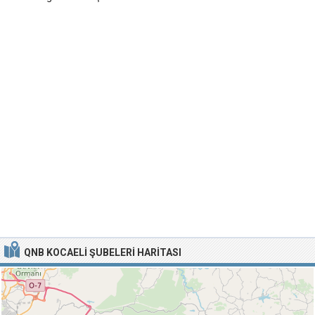
QNB KOCAELI ŞUBELERI HARITASI