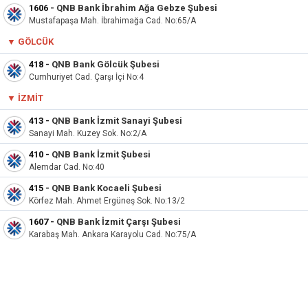
1606
-
QNB Bank İbrahim Ağa Gebze Şubesi
Mustafapaşa Mah. İbrahimağa Cad. No:65/A
▼ GÖLCÜK
418
-
QNB Bank Gölcük Şubesi
Cumhuriyet Cad. Çarşı İçi No:4
▼
İZMIT
413
-
QNB Bank İzmit Sanayi Şubesi
Sanayi Mah. Kuzey Sok. No:2/A
410
-
QNB Bank İzmit Şubesi
Alemdar Cad. No:40
415
-
QNB Bank Kocaeli Şubesi
Körfez Mah. Ahmet Ergüneş Sok. No:13/2
1607
-
QNB Bank İzmit Çarşı Şubesi
Karabaş Mah. Ankara Karayolu Cad. No:75/A