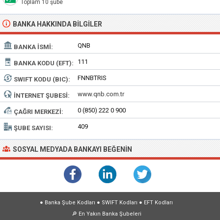
Toplam 10 şube
BANKA HAKKINDA BILGILER
QNB
BANKA İSMI:
111
BANKA KODU (EFT):
FNNBTRIS
SWIFT KODU (BIC):
www.qnb.com.tr
İNTERNET ŞUBESI:
0 (850) 222 0 900
ÇAĞRI MERKEZI:
409
ŞUBE SAYISI:
SOSYAL MEDYADA BANKAYI BEĞENIN
●
Banka Şube Kodları
●
SWIFT Kodları
●
EFT Kodları
🔎
En Yakın Banka Şubeleri