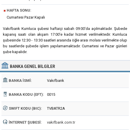
■
HAFTA SONU:
Cumartesi Pazar Kapalı
Vakıfbank Kumluca şubesi haftaiçi sabah 09:00'da açılmaktadır. Şubede
kapanış saati olan akşam 17:00'e kadar hizmet verilmektedir. Kumluca
şubesinde 12:30 - 13:30 saatleri arasında öğle arası molası verilmekte olup
bu saatlerde şubede işlem yapılamamaktadır. Cumartesi ve Pazar günleri
şube kapalıdır.
BANKA
GENEL BILGILER
BANKA İSMI:
Vakıfbank
BANKA KODU (EFT):
0015
SWIFT KODU (BIC):
TVBATR2A
İNTERNET ŞUBESI:
vakifbank.com.tr