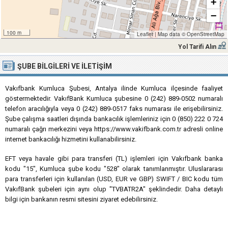
+
−
100 m
Leaflet
|
Map data ©
OpenStreetMap
Yol Tarifi Alın
ŞUBE BILGILERI VE İLETIŞIM
Vakıfbank Kumluca Şubesi, Antalya ilinde Kumluca ilçesinde faaliyet
göstermektedir. VakıfBank Kumluca şubesine 0 (242) 889-0502 numaralı
telefon aracılığıyla veya 0 (242) 889-0517 faks numarası ile erişebilirsiniz.
Şube çalışma saatleri dışında bankacılık işlemleriniz için 0 (850) 222 0 724
numaralı çağrı merkezini veya https://www.vakifbank.com.tr adresli online
internet bankacılığı hizmetini kullanabilirsiniz.
EFT veya havale gibi para transferi (TL) işlemleri için Vakıfbank banka
kodu "15", Kumluca şube kodu "528" olarak tanımlanmıştır. Uluslararası
para transferleri için kullanılan (USD, EUR ve GBP) SWIFT / BIC kodu tüm
VakıfBank şubeleri için aynı olup "TVBATR2A" şeklindedir. Daha detaylı
bilgi için bankanın resmi sitesini ziyaret edebilirsiniz.