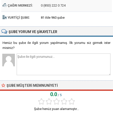
ÇAĞRI MERKEZI:
0 (850) 222 0 724
YURTIÇI ŞUBE:
81 ilde 960 şube
ŞUBE
YORUM VE ŞIKAYETLER
Henüz bu şube ile ilgili yorum yapılmamış. İlk yorumu siz girmek ister
misiniz?
ŞUBE MÜŞTERI MEMNUNIYETI
0.0
/ 5
Şube henüz puan alamamıştır...