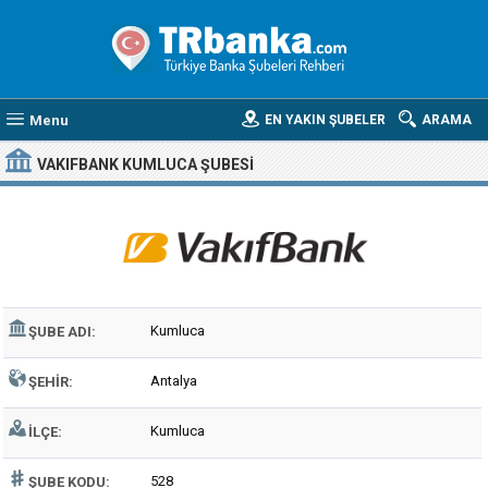
Menu
EN YAKIN ŞUBELER
ARAMA
VAKIFBANK KUMLUCA ŞUBESI
Kumluca
ŞUBE ADI:
Antalya
ŞEHIR:
Kumluca
İLÇE:
528
ŞUBE KODU: