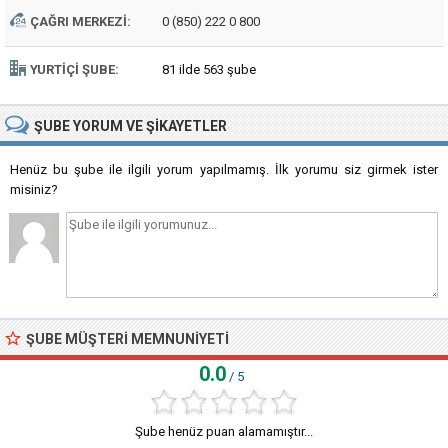
ÇAĞRI MERKEZI:
0 (850) 222 0 800
YURTIÇI ŞUBE:
81 ilde 563 şube
ŞUBE
YORUM VE ŞIKAYETLER
Henüz bu şube ile ilgili yorum yapılmamış. İlk yorumu siz girmek ister
misiniz?
ŞUBE MÜŞTERI MEMNUNIYETI
0.0
/ 5
Şube henüz puan alamamıştır...