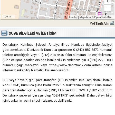
+
−
100 m
Leaflet
|
Map data ©
OpenStreetMap
Yol Tarifi Alın
ŞUBE BILGILERI VE İLETIŞIM
Denizbank Kumluca Şubesi, Antalya ilinde Kumluca ilçesinde faaliyet
göstermektedir. Denizbank Kumluca şubesine 0 (242) 887-8572 numaralı
telefon aracılığıyla veya 0 (212) 214-8540 faks numarası ile erişebilirsiniz.
Şube çalışma saatleri dışında bankacılık işlemleriniz için 0 (850) 222 0 800
numaralı çağrı merkezini veya https://www.denizbank.com adresli online
internet bankacılığı hizmetini kullanabilirsiniz.
EFT veya havale gibi para transferi (TL) işlemleri için Denizbank banka
kodu "134", Kumluca şube kodu "2350" olarak tanımlanmıştır. Uluslararası
para transferleri için kullanılan (USD, EUR ve GBP) SWIFT / BIC kodu tüm
Denizbank şubeleri için aynı olup "DENITRIS" şeklindedir. Daha detaylı bilgi
için bankanın resmi sitesini ziyaret edebilirsiniz.