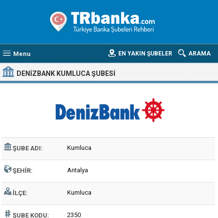
Menu
EN YAKIN ŞUBELER
ARAMA
DENIZBANK KUMLUCA ŞUBESI
Kumluca
ŞUBE ADI:
Antalya
ŞEHIR:
Kumluca
İLÇE:
2350
ŞUBE KODU: