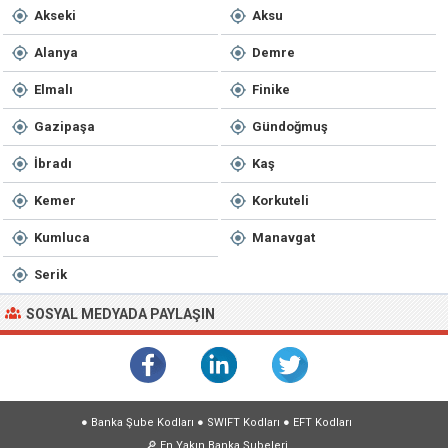
Akseki
Aksu
Alanya
Demre
Elmalı
Finike
Gazipaşa
Gündoğmuş
İbradı
Kaş
Kemer
Korkuteli
Kumluca
Manavgat
Serik
SOSYAL MEDYADA PAYLAŞIN
●
Banka Şube Kodları
●
SWIFT Kodları
●
EFT Kodları
🔎
En Yakın Banka Şubeleri