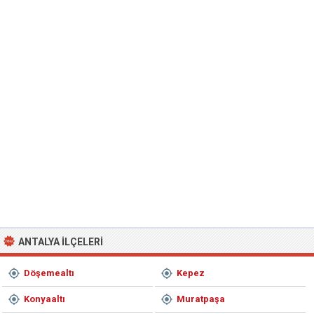
ANTALYA İLÇELERI
Döşemealtı
Kepez
Konyaaltı
Muratpaşa