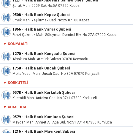
1221
-
Halk Bank Akdeniz Sanayi Sitesi Şubesi
Şafak Mah. 5009 Sok.No:5A 07220 Kepez
9508
-
Halk Bank Kepez Şubesi
Emek Mah. Yeşilırmak Cad. No:25 07100 Kepez
1866
-
Halk Bank Varsak Şubesi
Fevzi Çakmak Mah. Süleyman Demirel Blv. No:27A 07020 Kepez
▼
KONYAALTI
1270
-
Halk Bank Konyaaltı Şubesi
Altınkum Mah. Atatürk Bulvarı 07070 Konyaaltı
1758
-
Halk Bank Uncalı Şubesi
Molla Yusuf Mah. Uncalı Cad. No:30A 07070 Konyaaltı
▼ KORKUTELI
9578
-
Halk Bank Korkuteli Şubesi
Kiremitli Mah. Antalya Cad. No:37/1 07800 Korkuteli
▼
KUMLUCA
9579
-
Halk Bank Kumluca Şubesi
Meydan Mah. Ahmet Ali Ağa Bul. No:51 A/14 07350 Kumluca
1216
-
Halk Bank Mavikent Şubesi