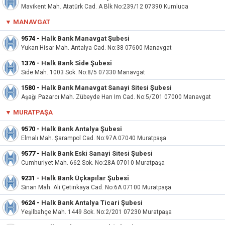
Mavikent Mah. Atatürk Cad. A Blk No:239/12 07390 Kumluca
▼
MANAVGAT
9574
-
Halk Bank Manavgat Şubesi
Yukarı Hisar Mah. Antalya Cad. No:38 07600 Manavgat
1376
-
Halk Bank Side Şubesi
Side Mah. 1003 Sok. No:8/5 07330 Manavgat
1580
-
Halk Bank Manavgat Sanayi Sitesi Şubesi
Aşağı Pazarcı Mah. Zübeyde Han Im Cad. No:5/Z01 07000 Manavgat
▼
MURATPAŞA
9570
-
Halk Bank Antalya Şubesi
Elmalı Mah. Şarampol Cad. No:97A 07040 Muratpaşa
9577
-
Halk Bank Eski Sanayi Sitesi Şubesi
Cumhuriyet Mah. 662 Sok. No:28A 07010 Muratpaşa
9231
-
Halk Bank Üçkapılar Şubesi
Sinan Mah. Ali Çetinkaya Cad. No:6A 07100 Muratpaşa
9624
-
Halk Bank Antalya Ticari Şubesi
Yeşilbahçe Mah. 1449 Sok. No:2/201 07230 Muratpaşa