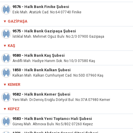
9576
-
Halk Bank Finike Şubesi
Eski Mah. Atatürk Cad. No:64 07740 Finike
▼ GAZIPAŞA
9575
-
Halk Bank Gazipaşa Şubesi
İstiklal Mah. Mehmet Oğuz Bulv. No:2/3 07900 Gazipaşa
▼
KAŞ
9580
-
Halk Bank Kaş Şubesi
Andifli Mah. Hadiye Hanım Sok. No:10/3 07580 Kaş
1850
-
Halk Bank Kalkan Şubesi
Kalkan Mah. Kalkan Cumhuriyet Cad. No:50D 07960 Kaş
▼ KEMER
9582
-
Halk Bank Kemer Şubesi
Yeni Mah. Dr.Derviş Eroğlu Dörtyol Bul. No:37A 07980 Kemer
▼
KEPEZ
9583
-
Halk Bank Yeni Toptancı Hali Şubesi
Güneş Mah. Altınova Bulv. No:5/802 07260 Kepez