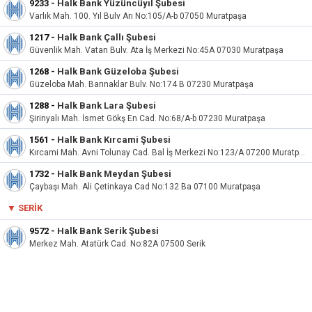
9233
-
Halk Bank Yüzüncüyıl Şubesi
Varlık Mah. 100. Yıl Bulv Arı No:105/A-b 07050 Muratpaşa
1217
-
Halk Bank Çallı Şubesi
Güvenlik Mah. Vatan Bulv. Ata İş Merkezi No:45A 07030 Muratpaşa
1268
-
Halk Bank Güzeloba Şubesi
Güzeloba Mah. Barınaklar Bulv. No:174 B 07230 Muratpaşa
1288
-
Halk Bank Lara Şubesi
Şirinyalı Mah. İsmet Gökş En Cad. No:68/A-b 07230 Muratpaşa
1561
-
Halk Bank Kırcami Şubesi
Kırcami Mah. Avni Tolunay Cad. Bal İş Merkezi No:123/A 07200 Muratpaşa
1732
-
Halk Bank Meydan Şubesi
Çaybaşı Mah. Ali Çetinkaya Cad No:132 Ba 07100 Muratpaşa
▼ SERIK
9572
-
Halk Bank Serik Şubesi
Merkez Mah. Atatürk Cad. No:82A 07500 Serik