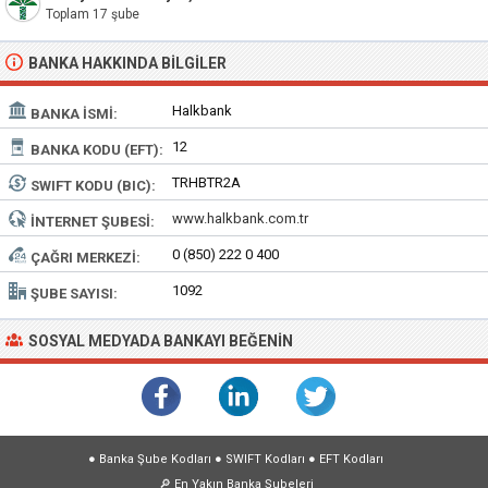
Toplam 17 şube
BANKA HAKKINDA BILGILER
Halkbank
BANKA İSMI:
12
BANKA KODU (EFT):
TRHBTR2A
SWIFT KODU (BIC):
www.halkbank.com.tr
İNTERNET ŞUBESI:
0 (850) 222 0 400
ÇAĞRI MERKEZI:
1092
ŞUBE SAYISI:
SOSYAL MEDYADA BANKAYI BEĞENIN
●
Banka Şube Kodları
●
SWIFT Kodları
●
EFT Kodları
🔎
En Yakın Banka Şubeleri