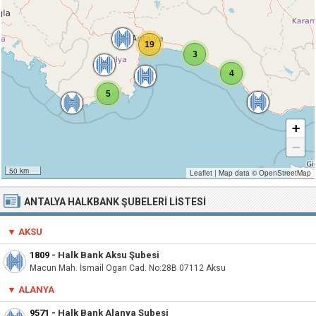
19
3
4
5
+
−
50 km
Leaflet
|
Map data ©
OpenStreetMap
ANTALYA HALKBANK ŞUBELERI LISTESI
▼ AKSU
1809
-
Halk Bank Aksu Şubesi
Macun Mah. İsmail Ogan Cad. No:28B 07112 Aksu
▼
ALANYA
9571
-
Halk Bank Alanya Şubesi