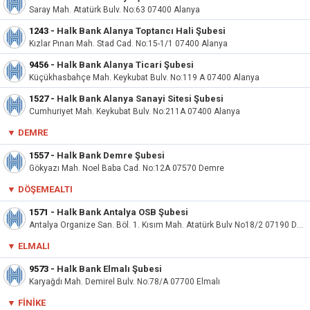
Saray Mah. Atatürk Bulv. No:63 07400 Alanya
1243
-
Halk Bank Alanya Toptancı Hali Şubesi
Kızlar Pınarı Mah. Stad Cad. No:15-1/1 07400 Alanya
9456
-
Halk Bank Alanya Ticari Şubesi
Küçükhasbahçe Mah. Keykubat Bulv. No:119 A 07400 Alanya
1527
-
Halk Bank Alanya Sanayi Sitesi Şubesi
Cumhuriyet Mah. Keykubat Bulv. No:211A 07400 Alanya
▼ DEMRE
1557
-
Halk Bank Demre Şubesi
Gökyazı Mah. Noel Baba Cad. No:12A 07570 Demre
▼ DÖŞEMEALTI
1571
-
Halk Bank Antalya OSB Şubesi
Antalya Organize San. Böl. 1. Kısım Mah. Atatürk Bulv No18/2 07190 Döşemealtı
▼ ELMALI
9573
-
Halk Bank Elmalı Şubesi
Karyağdı Mah. Demirel Bulv. No:78/A 07700 Elmalı
▼ FINIKE