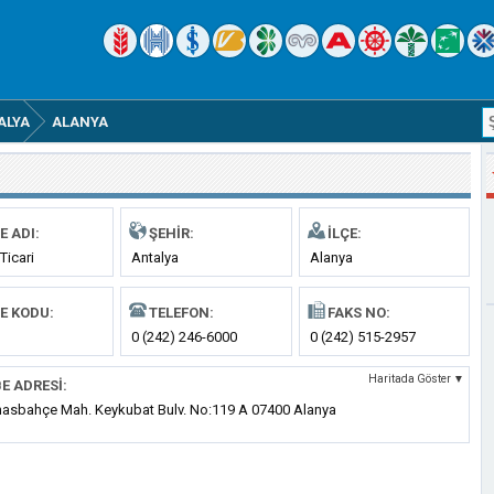
ALYA
ALANYA
E ADI:
ŞEHIR:
İLÇE:
Ticari
Antalya
Alanya
E KODU:
TELEFON:
FAKS NO:
0 (242) 246-6000
0 (242) 515-2957
Haritada Göster ▼
E ADRESI:
asbahçe Mah. Keykubat Bulv. No:119 A 07400 Alanya