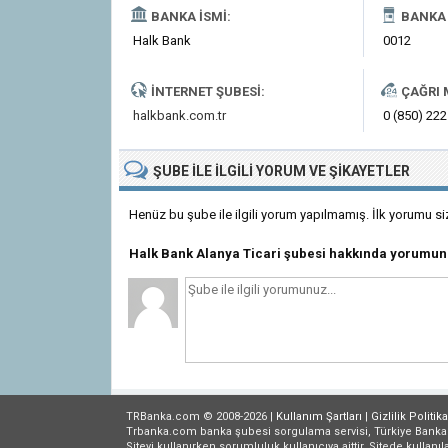
BANKA İSMI:
BANKA 
Halk Bank
0012
İNTERNET ŞUBESI:
ÇAĞRI 
halkbank.com.tr
0 (850) 222
ŞUBE
ILE İLGILI
YORUM VE ŞIKAYETLER
Henüz bu şube ile ilgili yorum yapılmamış. İlk yorumu si
Halk Bank Alanya Ticari şubesi hakkında yorumun
TRBanka.com © 2008-2026 |
Kullanım Şartları
|
Gizlilik
Politika
Trbanka.com banka şubesi sorgulama servisi, Türkiye Bankalar B
Siteyi kullanırken sorumluluk kullanıcıya aittir. Sitede kullanıl