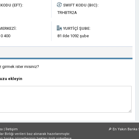
KODU (EFT):
SWIFT KODU (BIC):
TRHBTR2A
MERKEZI:
YURTIÇI ŞUBE:
 0 400
81 ilde 1092 şube
z girmek ister misiniz?
uzu ekleyin
sı
|
İletişim
🔎
En Yakın Banka 
irliği verileri baz alınarak hazırlanmıştır.
an banka görsellerinin hakları ilgili şirketlere