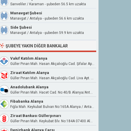
Sarıveliler / Karaman - şubeden 56.5 km uzakta
Manavgat Şubesi
Manavgat / Antalya - şubeden 56.6 km uzakta
Side Şubesi
Manavgat / Antalya - şubeden 59.9 km uzakta
ŞUBEYE YAKIN DIĞER BANKALAR
Vakıf Katılım Alanya
Güller Pınarı Mah. Hasan Akçalıoğlu Cad. Şifalar Apt. No:11B Alanya/Antalya
Ziraat Katılım Alanya
Güller Pınarı Mah. Hasan Akçalıoğlu Cad. Liva Apt. No:50 A Alanya / Antalya
Anadolubank Alanya
Güller Pınarı Mah. Hacet Cad. No:40/B Alanya/Antalya
Fibabanka Alanya
Fığla Mah. Keykubat Bulvarı No:165A Alanya / Antalya
Ziraat Bankası Güllerpınarı
Güller Pınarı Mah. Keykubat Blv. No:184A 07400 Alanya Antalya
Denizbank Alanya Çarşı