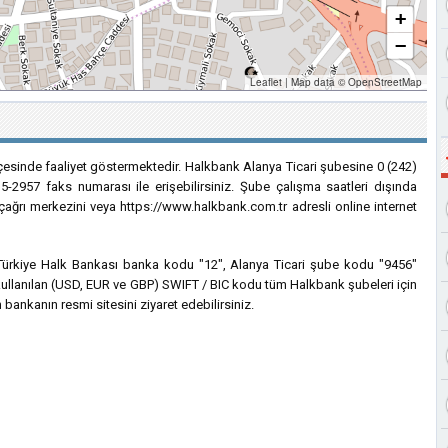
+
−
Leaflet
|
Map data ©
OpenStreetMap
lçesinde faaliyet göstermektedir. Halkbank Alanya Ticari şubesine 0 (242)
5-2957 faks numarası ile erişebilirsiniz. Şube çalışma saatleri dışında
 çağrı merkezini veya https://www.halkbank.com.tr adresli online internet
in Türkiye Halk Bankası banka kodu "12", Alanya Ticari şube kodu "9456"
in kullanılan (USD, EUR ve GBP) SWIFT / BIC kodu tüm Halkbank şubeleri için
 bankanın resmi sitesini ziyaret edebilirsiniz.