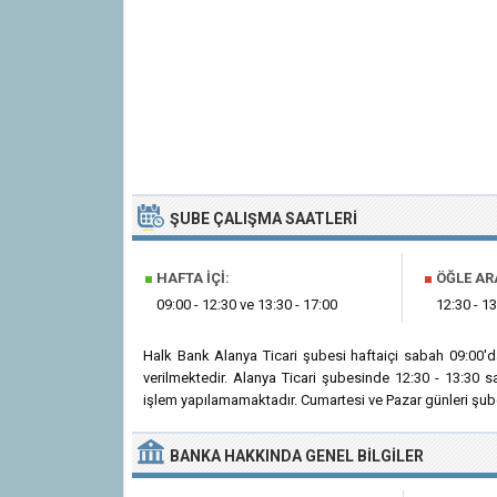
ŞUBE ÇALIŞMA SAATLERI
■
HAFTA İÇI:
■
ÖĞLE AR
09:00 - 12:30 ve 13:30 - 17:00
12:30 - 13
Halk Bank Alanya Ticari şubesi haftaiçi sabah 09:00'
verilmektedir. Alanya Ticari şubesinde 12:30 - 13:30 
işlem yapılamamaktadır. Cumartesi ve Pazar günleri şube
BANKA
HAKKINDA
GENEL BILGILER