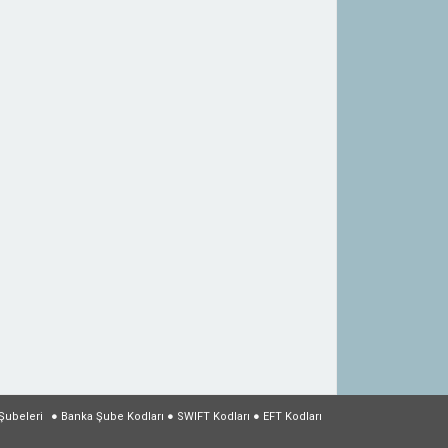
Şubeleri
●
Banka Şube Kodları
●
SWIFT Kodları
●
EFT Kodları