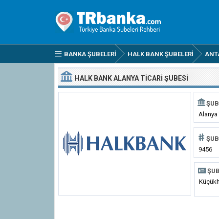
BANKA ŞUBELERI
HALK BANK ŞUBELERI
ANT
HALK BANK ALANYA TICARI ŞUBESI
ŞUB
Alanya 
ŞUB
9456
ŞUB
Küçükh