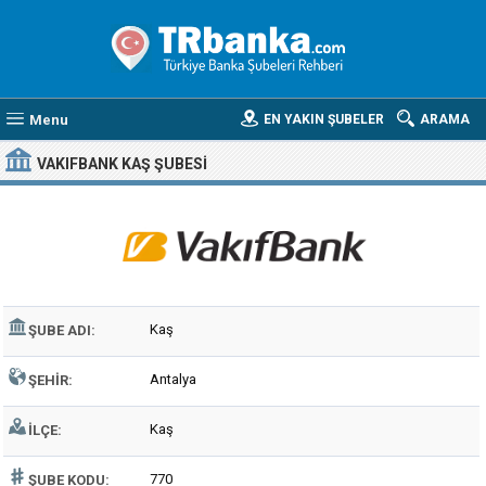
Menu
EN YAKIN ŞUBELER
ARAMA
VAKIFBANK KAŞ ŞUBESI
Kaş
ŞUBE ADI:
Antalya
ŞEHIR:
Kaş
İLÇE:
770
ŞUBE KODU: