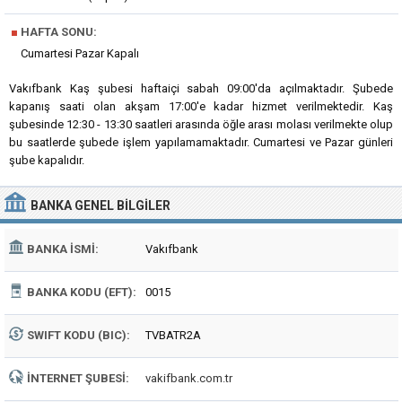
■
HAFTA SONU:
Cumartesi Pazar Kapalı
Vakıfbank Kaş şubesi haftaiçi sabah 09:00'da açılmaktadır. Şubede
kapanış saati olan akşam 17:00'e kadar hizmet verilmektedir. Kaş
şubesinde 12:30 - 13:30 saatleri arasında öğle arası molası verilmekte olup
bu saatlerde şubede işlem yapılamamaktadır. Cumartesi ve Pazar günleri
şube kapalıdır.
BANKA
GENEL BILGILER
BANKA İSMI:
Vakıfbank
BANKA KODU (EFT):
0015
SWIFT KODU (BIC):
TVBATR2A
İNTERNET ŞUBESI:
vakifbank.com.tr