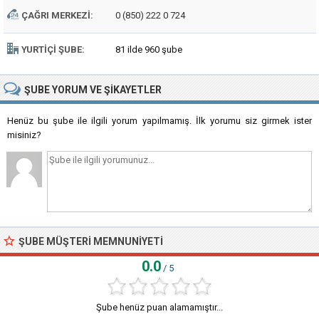
ÇAĞRI MERKEZI:
0 (850) 222 0 724
YURTIÇI ŞUBE:
81 ilde 960 şube
ŞUBE
YORUM VE ŞIKAYETLER
Henüz bu şube ile ilgili yorum yapılmamış. İlk yorumu siz girmek ister
misiniz?
ŞUBE MÜŞTERI MEMNUNIYETI
0.0
/ 5
Şube henüz puan alamamıştır...