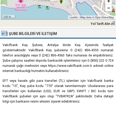
+
−
100 m
Leaflet
|
Map data ©
OpenStreetMap
Yol Tarifi Alın
ŞUBE BILGILERI VE İLETIŞIM
Vakıfbank Kaş Şubesi, Antalya ilinde Kaş ilçesinde faaliyet
göstermektedir. VakıfBank Kaş şubesine 0 (242) 836-4555 numaralı
telefon aracılığıyla veya 0 (242) 836-4563 faks numarası ile erişebilirsiniz.
Şube çalışma saatleri dışında bankacılık işlemleriniz için 0 (850) 222 0 724
numaralı çağrı merkezini veya https://www.vakifbank.com.tr adresli online
internet bankacılığı hizmetini kullanabilirsiniz.
EFT veya havale gibi para transferi (TL) işlemleri için Vakıfbank banka
kodu "15", Kaş şube kodu "770" olarak tanımlanmıştır. Uluslararası para
transferleri için kullanılan (USD, EUR ve GBP) SWIFT / BIC kodu tüm
VakıfBank şubeleri için aynı olup "TVBATR2A" şeklindedir. Daha detaylı
bilgi için bankanın resmi sitesini ziyaret edebilirsiniz.