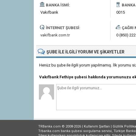
BANKA İSMI:
BANKA 
Vakıfbank
0015
İNTERNET ŞUBESI:
ÇAĞRI 
vakifbank.com.tr
0 (850) 222
ŞUBE
ILE İLGILI
YORUM VE ŞIKAYETLER
Henüz bu şube ile ilgili yorum yapılmamış. İlk yorumu si
Vakıfbank Fethiye şubesi hakkında yorumunuzu ek
TRBanka.com © 2008-2026 |
Kullanım Şartları
|
Gizlilik
Politika
Trbanka.com banka şubesi sorgulama servisi, Türkiye Bankalar B
Siteyi kullanırken sorumluluk kullanıcıya aittir. Sitede kullanıl