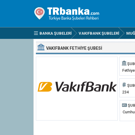
BANKA ŞUBELERI
VAKIFBANK ŞUBELERI
MUĞ
VAKIFBANK FETHIYE ŞUBESI
ŞUB
Fethiye
ŞUB
234
ŞUB
Cumhur