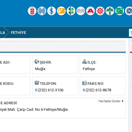
LA
FETHIYE
E ADI:
ŞEHIR:
İLÇE:
Muğla
Fethiye
E KODU:
TELEFON:
FAKS NO:
0 (252) 612-3106
0 (252) 612-8678
Haritada Göster ▼
E ADRESI:
iyet Mah. Çarşı Cad. No:6 Fethiye/Muğla