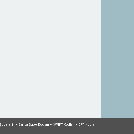
Şubeleri
●
Banka Şube Kodları
●
SWIFT Kodları
●
EFT Kodları