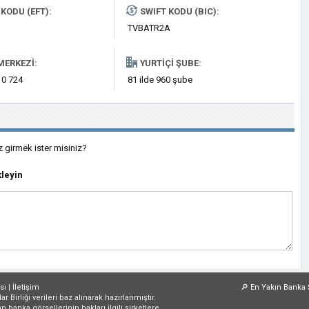
KODU (EFT):
SWIFT KODU (BIC):
TVBATR2A
MERKEZI:
YURTIÇI ŞUBE:
 0 724
81 ilde 960 şube
z girmek ister misiniz?
leyin
sı
|
İletişim
🔎
En Yakın Banka 
irliği verileri baz alınarak hazırlanmıştır.
an banka görsellerinin hakları ilgili şirketlere