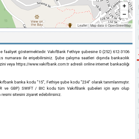
+
−
Leaflet
|
Map data ©
OpenStreetMap
de faaliyet göstermektedir. VakıfBank Fethiye şubesine 0 (252) 612-3106
s numarası ile erişebilirsiniz. Şube çalışma saatleri dışında bankacılık
zini veya https://www.vakifbank.com.tr adresli online internet bankacılığı
 Vakıfbank banka kodu "15", Fethiye şube kodu "234" olarak tanımlanmıştır.
, EUR ve GBP) SWIFT / BIC kodu tüm VakıfBank şubeleri için aynı olup
esmi sitesini ziyaret edebilirsiniz.