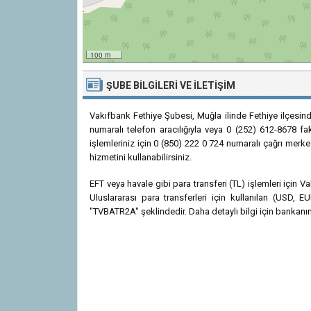
100 m
ŞUBE BILGILERI VE İLETIŞIM
Vakıfbank Fethiye Şubesi, Muğla ilinde Fethiye ilçesin
numaralı telefon aracılığıyla veya 0 (252) 612-8678 fak
işlemleriniz için 0 (850) 222 0 724 numaralı çağrı merke
hizmetini kullanabilirsiniz.
EFT veya havale gibi para transferi (TL) işlemleri için
Uluslararası para transferleri için kullanılan (USD
"TVBATR2A" şeklindedir. Daha detaylı bilgi için bankanın r