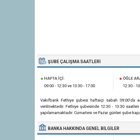
ŞUBE ÇALIŞMA SAATLERI
■
HAFTA İÇI:
■
ÖĞLE AR
09:00 - 12:30 ve 13:30 - 17:00
12:30 - 13
Vakıfbank Fethiye şubesi haftaiçi sabah 09:00'da 
verilmektedir. Fethiye şubesinde 12:30 - 13:30 saatle
yapılamamaktadır. Cumartesi ve Pazar günleri şube kapal
BANKA
HAKKINDA
GENEL BILGILER