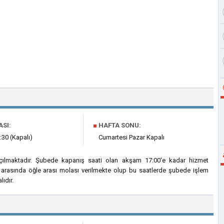
ASI:
■
HAFTA SONU:
:30 (Kapalı)
Cumartesi Pazar Kapalı
açılmaktadır. Şubede kapanış saati olan akşam 17:00'e kadar hizmet
ri arasında öğle arası molası verilmekte olup bu saatlerde şubede işlem
ıdır.