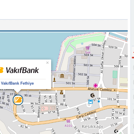
×
VakıfBank Fethiye