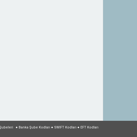
Şubeleri
●
Banka Şube Kodları
●
SWIFT Kodları
●
EFT Kodları