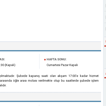
ASI:
■
HAFTA SONU:
:30 (Kapalı)
Cumartesi Pazar Kapalı
çılmaktadır. Şubede kapanış saati olan akşam 17:00'e kadar hizmet
i arasında öğle arası molası verilmekte olup bu saatlerde şubede işlem
ıdır.