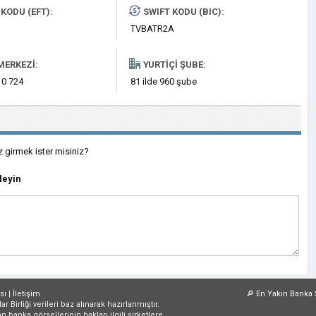
KODU (EFT):
SWIFT KODU (BIC):
TVBATR2A
MERKEZI:
YURTIÇI ŞUBE:
 0 724
81 ilde 960 şube
z girmek ister misiniz?
leyin
sı
|
İletişim
🔎
En Yakın Banka 
irliği verileri baz alınarak hazırlanmıştır.
an banka görsellerinin hakları ilgili şirketlere