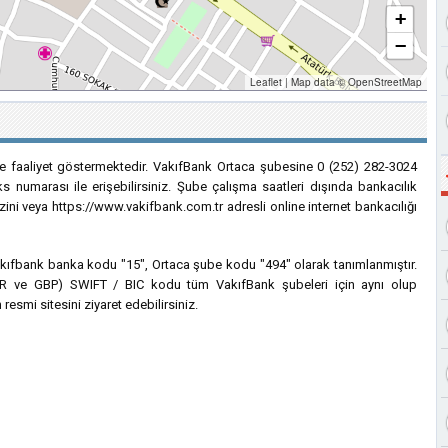
+
−
Leaflet
|
Map data ©
OpenStreetMap
de faaliyet göstermektedir. VakıfBank Ortaca şubesine 0 (252) 282-3024
s numarası ile erişebilirsiniz. Şube çalışma saatleri dışında bankacılık
zini veya https://www.vakifbank.com.tr adresli online internet bankacılığı
 Vakıfbank banka kodu "15", Ortaca şube kodu "494" olarak tanımlanmıştır.
, EUR ve GBP) SWIFT / BIC kodu tüm VakıfBank şubeleri için aynı olup
esmi sitesini ziyaret edebilirsiniz.