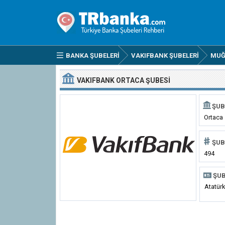
BANKA ŞUBELERI
VAKIFBANK ŞUBELERI
MUĞ
VAKIFBANK ORTACA ŞUBESI
ŞUB
Ortaca
ŞUB
494
ŞUB
Atatür