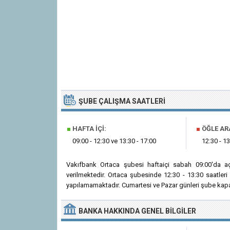
ŞUBE ÇALIŞMA SAATLERI
■
HAFTA İÇI:
■
ÖĞLE AR
09:00 - 12:30 ve 13:30 - 17:00
12:30 - 13
Vakıfbank Ortaca şubesi haftaiçi sabah 09:00'da a
verilmektedir. Ortaca şubesinde 12:30 - 13:30 saatler
yapılamamaktadır. Cumartesi ve Pazar günleri şube kapal
BANKA
HAKKINDA
GENEL BILGILER