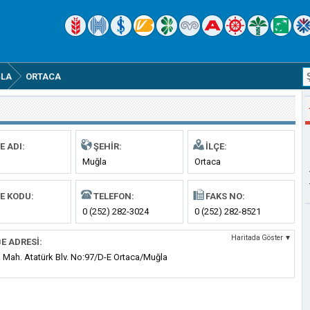
LA
ORTACA
E ADI:
ŞEHIR:
İLÇE:
Muğla
Ortaca
E KODU:
TELEFON:
FAKS NO:
0 (252) 282-3024
0 (252) 282-8521
Haritada Göster ▼
E ADRESI:
k Mah. Atatürk Blv. No:97/D-E Ortaca/Muğla