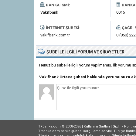
BANKA İSMI:
BANKA 
Vakıfbank
0015
İNTERNET ŞUBESI:
ÇAĞRI 
vakifbank.com.tr
0 (850) 222
ŞUBE
ILE İLGILI
YORUM VE ŞIKAYETLER
Henüz bu şube ile ilgili yorum yapılmamış. İlk yorumu si
Vakıfbank Ortaca şubesi hakkında yorumunuzu ek
TRBanka.com © 2008-2026 |
Kullanım Şartları
|
Gizlilik
Politika
Trbanka.com banka şubesi sorgulama servisi, Türkiye Bankalar B
Siteyi kullanırken sorumluluk kullanıcıya aittir. Sitede kullanıl