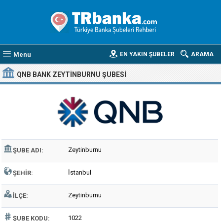
Menu
EN YAKIN ŞUBELER
ARAMA
QNB BANK ZEYTINBURNU ŞUBESI
Zeytinburnu
ŞUBE ADI:
İstanbul
ŞEHIR:
Zeytinburnu
İLÇE:
1022
ŞUBE KODU: