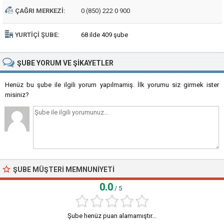
ÇAĞRI MERKEZI:
0 (850) 222 0 900
YURTIÇI ŞUBE:
68 ilde 409 şube
ŞUBE
YORUM VE ŞIKAYETLER
Henüz bu şube ile ilgili yorum yapılmamış. İlk yorumu siz girmek ister
misiniz?
ŞUBE MÜŞTERI MEMNUNIYETI
0.0
/ 5
Şube henüz puan alamamıştır...