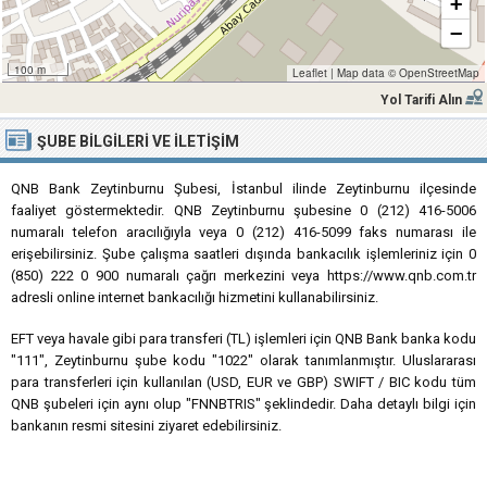
+
−
100 m
Leaflet
|
Map data ©
OpenStreetMap
Yol Tarifi Alın
ŞUBE BILGILERI VE İLETIŞIM
QNB Bank Zeytinburnu Şubesi, İstanbul ilinde Zeytinburnu ilçesinde
faaliyet göstermektedir. QNB Zeytinburnu şubesine 0 (212) 416-5006
numaralı telefon aracılığıyla veya 0 (212) 416-5099 faks numarası ile
erişebilirsiniz. Şube çalışma saatleri dışında bankacılık işlemleriniz için 0
(850) 222 0 900 numaralı çağrı merkezini veya https://www.qnb.com.tr
adresli online internet bankacılığı hizmetini kullanabilirsiniz.
EFT veya havale gibi para transferi (TL) işlemleri için QNB Bank banka kodu
"111", Zeytinburnu şube kodu "1022" olarak tanımlanmıştır. Uluslararası
para transferleri için kullanılan (USD, EUR ve GBP) SWIFT / BIC kodu tüm
QNB şubeleri için aynı olup "FNNBTRIS" şeklindedir. Daha detaylı bilgi için
bankanın resmi sitesini ziyaret edebilirsiniz.