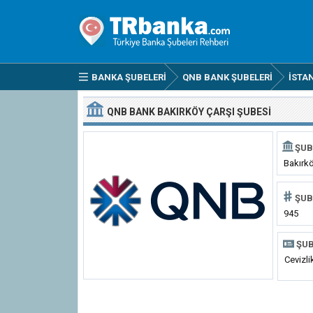
BANKA ŞUBELERI
QNB BANK ŞUBELERI
İSTA
QNB BANK BAKIRKÖY ÇARŞI ŞUBESI
ŞUB
Bakırkö
ŞUB
945
ŞUB
Cevizli