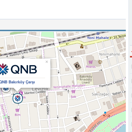
×
QNB Bakırköy Çarşı