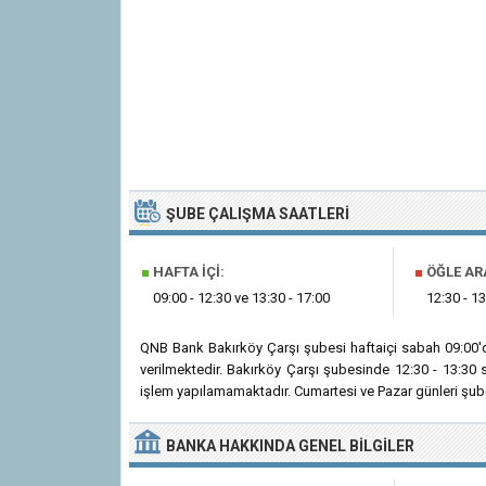
ŞUBE ÇALIŞMA SAATLERI
■
HAFTA İÇI:
■
ÖĞLE AR
09:00 - 12:30 ve 13:30 - 17:00
12:30 - 13
QNB Bank Bakırköy Çarşı şubesi haftaiçi sabah 09:00'
verilmektedir. Bakırköy Çarşı şubesinde 12:30 - 13:30 
işlem yapılamamaktadır. Cumartesi ve Pazar günleri şube
BANKA
HAKKINDA
GENEL BILGILER