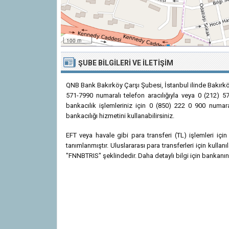
100 m
ŞUBE BILGILERI VE İLETIŞIM
QNB Bank Bakırköy Çarşı Şubesi, İstanbul ilinde Bakırkö
571-7990 numaralı telefon aracılığıyla veya 0 (212) 57
bankacılık işlemleriniz için 0 (850) 222 0 900 numara
bankacılığı hizmetini kullanabilirsiniz.
EFT veya havale gibi para transferi (TL) işlemleri i
tanımlanmıştır. Uluslararası para transferleri için kul
"FNNBTRIS" şeklindedir. Daha detaylı bilgi için bankanın r