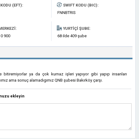
KODU (EFT):
SWIFT KODU (BIC):
FNNBTRIS
MERKEZI:
YURTIÇI ŞUBE:
 0 900
68 ilde 409 şube
ce bitiremiyorlar ya da çok kurnaz işleri yapıyor gibi yapıp insanları
ıgımız ama sonuç alamadıgımız QNB şubesi Bakırköy çarşı.
nuzu ekleyin