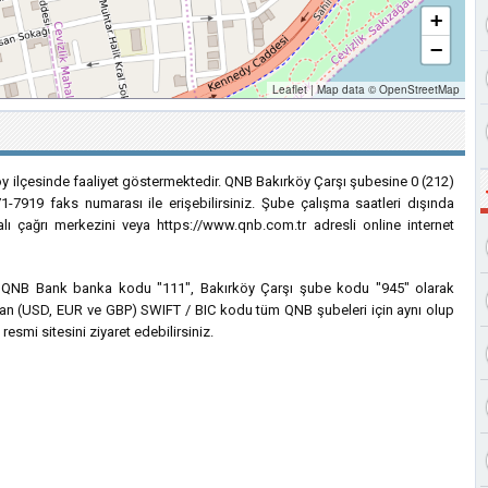
+
−
Leaflet
|
Map data ©
OpenStreetMap
y ilçesinde faaliyet göstermektedir. QNB Bakırköy Çarşı şubesine 0 (212)
1-7919 faks numarası ile erişebilirsiniz. Şube çalışma saatleri dışında
lı çağrı merkezini veya https://www.qnb.com.tr adresli online internet
çin QNB Bank banka kodu "111", Bakırköy Çarşı şube kodu "945" olarak
lanılan (USD, EUR ve GBP) SWIFT / BIC kodu tüm QNB şubeleri için aynı olup
esmi sitesini ziyaret edebilirsiniz.