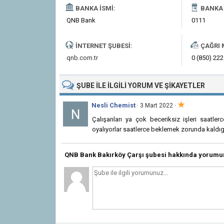
BANKA İSMI:
BANKA 
QNB Bank
0111
İNTERNET ŞUBESI:
ÇAĞRI 
qnb.com.tr
0 (850) 222
ŞUBE
ILE İLGILI
YORUM VE ŞIKAYETLER
★
Nesli Chemist
·
· 3 Mart 2022
Çalışanları ya çok beceriksiz işleri saatler
oyalıyorlar saatlerce beklemek zorunda kald
QNB Bank Bakırköy Çarşı şubesi hakkında yorumu