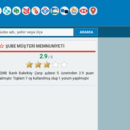
ŞUBE MÜŞTERI MEMNUNIYETI
2.9
/ 5
QNB Bank Bakırköy Çarşı şubesi
5
üzerinden
2.9
puan
almıştır. Toplam
7
oy kullanılmış olup
1
yorum yapılmıştır.