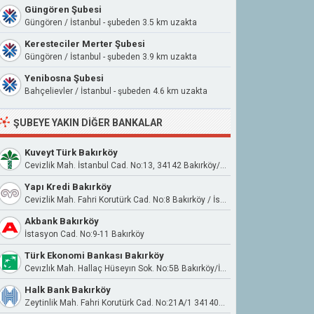
Güngören Şubesi
Güngören / İstanbul - şubeden 3.5 km uzakta
Keresteciler Merter Şubesi
Güngören / İstanbul - şubeden 3.9 km uzakta
Yenibosna Şubesi
Bahçelievler / İstanbul - şubeden 4.6 km uzakta
ŞUBEYE YAKIN DIĞER BANKALAR
Kuveyt Türk Bakırköy
Cevizlik Mah. İstanbul Cad. No:13, 34142 Bakırköy/İstanbul
Yapı Kredi Bakırköy
Cevizlik Mah. Fahri Korutürk Cad. No:8 Bakırköy / İstanbul
Akbank Bakırköy
İstasyon Cad. No:9-11 Bakırköy
Türk Ekonomi Bankası Bakırköy
Cevızlık Mah. Hallaç Hüseyın Sok. No:5B Bakırköy/İstanbul
Halk Bank Bakırköy
Zeytinlik Mah. Fahri Korutürk Cad. No:21A/1 34140 Bakırköy