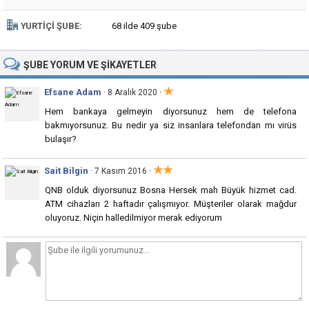
YURTIÇI ŞUBE:
68 ilde 409 şube
ŞUBE
YORUM VE ŞIKAYETLER
★
Efsane Adam
·
· 8 Aralık 2020
Hem bankaya gelmeyin diyorsunuz hem de telefona
bakmıyorsunuz. Bu nedir ya siz insanlara telefondan mı virüs
bulaşır?
★★
Sait Bilgin
·
· 7 Kasım 2016
QNB olduk diyorsunuz Bosna Hersek mah Büyük hizmet cad.
ATM cihazları 2 haftadır çalışmıyor. Müşteriler olarak mağdur
oluyoruz. Niçin halledilmiyor merak ediyorum