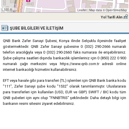
100 m
Leaflet
|
Map data ©
OpenStreetMap
Yol Tarifi Alın
ŞUBE BILGILERI VE İLETIŞIM
QNB Bank Zafer Sanayi Şubesi, Konya ilinde Selçuklu ilçesinde faaliyet
göstermektedir. QNB Zafer Sanayi şubesine 0 (332) 290-2666 numaralı
telefon aracılığıyla veya 0 (332) 290-2660 faks numarası ile erişebilirsiniz.
Şube çalışma saatleri dışında bankacılık işlemleriniz için 0 (850) 222 0 900
numaralı çağrı merkezini veya https://www.qnb.com.tr adresli online
internet bankacılığı hizmetini kullanabilirsiniz.
EFT veya havale gibi para transferi (TL) işlemleri için QNB Bank banka kodu
"111", Zafer Sanayi şube kodu "1532" olarak tanımlanmıştır. Uluslararası
para transferleri için kullanılan (USD, EUR ve GBP) SWIFT / BIC kodu tüm
QNB şubeleri için aynı olup "FNNBTRIS" şeklindedir. Daha detaylı bilgi için
bankanın resmi sitesini ziyaret edebilirsiniz.