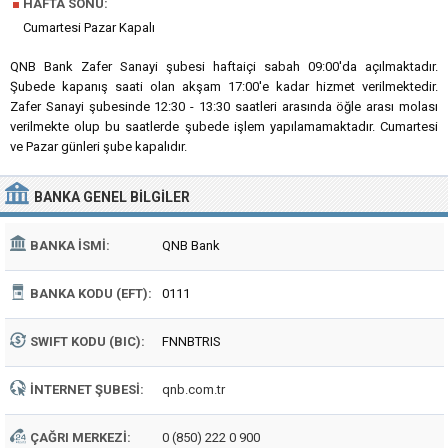
■
HAFTA SONU:
Cumartesi Pazar Kapalı
QNB Bank Zafer Sanayi şubesi haftaiçi sabah 09:00'da açılmaktadır.
Şubede kapanış saati olan akşam 17:00'e kadar hizmet verilmektedir.
Zafer Sanayi şubesinde 12:30 - 13:30 saatleri arasında öğle arası molası
verilmekte olup bu saatlerde şubede işlem yapılamamaktadır. Cumartesi
ve Pazar günleri şube kapalıdır.
BANKA
GENEL BILGILER
BANKA İSMI:
QNB Bank
BANKA KODU (EFT):
0111
SWIFT KODU (BIC):
FNNBTRIS
İNTERNET ŞUBESI:
qnb.com.tr
ÇAĞRI MERKEZI:
0 (850) 222 0 900