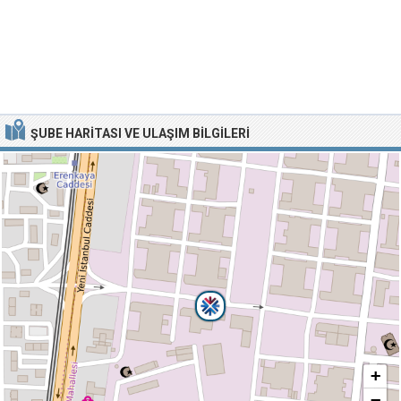
ŞUBE HARITASI VE ULAŞIM BILGILERI
+
−