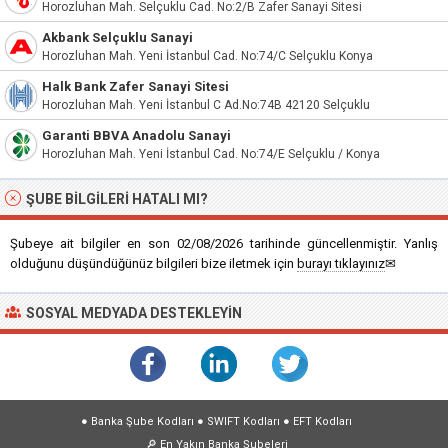
Horozluhan Mah. Selçuklu Cad. No:2/B Zafer Sanayi Sitesi
Akbank Selçuklu Sanayi
Horozluhan Mah. Yeni İstanbul Cad. No:74/C Selçuklu Konya
Halk Bank Zafer Sanayi Sitesi
Horozluhan Mah. Yeni İstanbul C Ad.No:74B 42120 Selçuklu
Garanti BBVA Anadolu Sanayi
Horozluhan Mah. Yeni İstanbul Cad. No:74/E Selçuklu / Konya
ŞUBE BILGILERI HATALI MI?
Şubeye ait bilgiler en son 02/08/2026 tarihinde güncellenmiştir. Yanlış
olduğunu düşündüğünüz bilgileri bize iletmek için
burayı tıklayınız
✉
SOSYAL MEDYADA DESTEKLEYIN
●
Banka Şube Kodları
●
SWIFT Kodları
●
EFT Kodları
🔎
En Yakın Banka Şubeleri