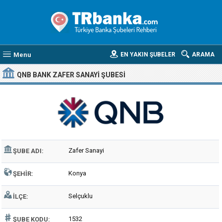
Menu
EN YAKIN ŞUBELER
ARAMA
QNB BANK ZAFER SANAYI ŞUBESI
Zafer Sanayi
ŞUBE ADI:
Konya
ŞEHIR:
Selçuklu
İLÇE:
1532
ŞUBE KODU: