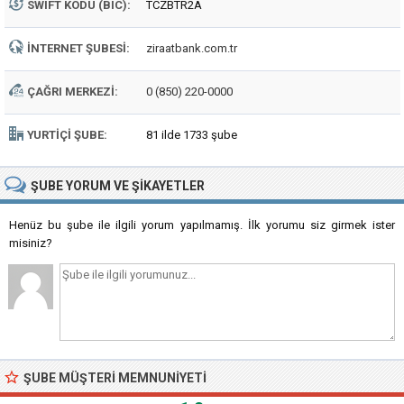
SWIFT KODU (BIC):
TCZBTR2A
İNTERNET ŞUBESI:
ziraatbank.com.tr
ÇAĞRI MERKEZI:
0 (850) 220-0000
YURTIÇI ŞUBE:
81 ilde 1733 şube
ŞUBE
YORUM VE ŞIKAYETLER
Henüz bu şube ile ilgili yorum yapılmamış. İlk yorumu siz girmek ister
misiniz?
ŞUBE MÜŞTERI MEMNUNIYETI