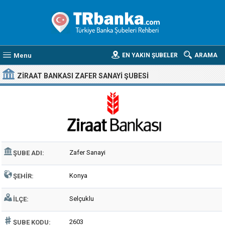
Menu
EN YAKIN ŞUBELER
ARAMA
ZIRAAT BANKASI ZAFER SANAYI ŞUBESI
Zafer Sanayi
ŞUBE ADI:
Konya
ŞEHIR:
Selçuklu
İLÇE:
2603
ŞUBE KODU: