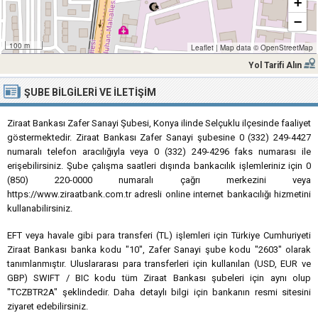
+
−
100 m
Leaflet
|
Map data ©
OpenStreetMap
Yol Tarifi Alın
ŞUBE BILGILERI VE İLETIŞIM
Ziraat Bankası Zafer Sanayi Şubesi, Konya ilinde Selçuklu ilçesinde faaliyet
göstermektedir. Ziraat Bankası Zafer Sanayi şubesine 0 (332) 249-4427
numaralı telefon aracılığıyla veya 0 (332) 249-4296 faks numarası ile
erişebilirsiniz. Şube çalışma saatleri dışında bankacılık işlemleriniz için 0
(850) 220-0000 numaralı çağrı merkezini veya
https://www.ziraatbank.com.tr adresli online internet bankacılığı hizmetini
kullanabilirsiniz.
EFT veya havale gibi para transferi (TL) işlemleri için Türkiye Cumhuriyeti
Ziraat Bankası banka kodu "10", Zafer Sanayi şube kodu "2603" olarak
tanımlanmıştır. Uluslararası para transferleri için kullanılan (USD, EUR ve
GBP) SWIFT / BIC kodu tüm Ziraat Bankası şubeleri için aynı olup
"TCZBTR2A" şeklindedir. Daha detaylı bilgi için bankanın resmi sitesini
ziyaret edebilirsiniz.