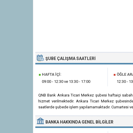
ŞUBE ÇALIŞMA SAATLERI
■
HAFTA İÇI:
■
ÖĞLE AR
09:00 - 12:30 ve 13:30 - 17:00
12:30 - 13
QNB Bank Ankara Ticari Merkez şubesi haftaiçi sabah 
hizmet verilmektedir. Ankara Ticari Merkez şubesinde
saatlerde şubede işlem yapılamamaktadır. Cumartesi ve 
BANKA
HAKKINDA
GENEL BILGILER