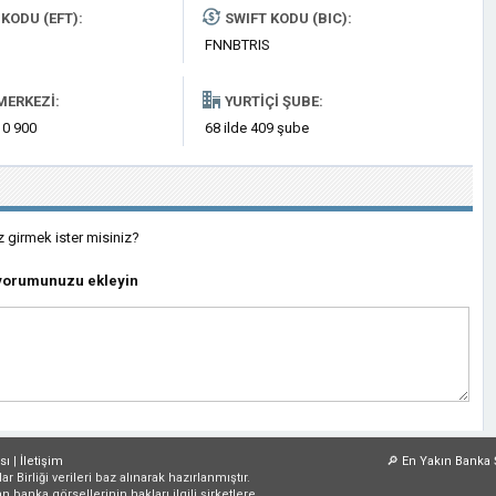
KODU (EFT):
SWIFT KODU (BIC):
FNNBTRIS
MERKEZI:
YURTIÇI ŞUBE:
 0 900
68 ilde 409 şube
z girmek ister misiniz?
 yorumunuzu ekleyin
sı
|
İletişim
🔎
En Yakın Banka 
irliği verileri baz alınarak hazırlanmıştır.
an banka görsellerinin hakları ilgili şirketlere