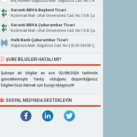
Koç Kuleleri Söğütözü Mah. Söğütözü Cad. No:2 A Blok Kat:24 Ofis No:67-68 Çankaya/Ankara
Garanti BBVA Başkent Ticari
Kızılırmak Mah. Ufuk Üniversitesi Cad. No:13/B Çankaya / Ankara
Garanti BBVA Çukurambar Ticari
Kızılırmak Mah. Ufuk Üniversitesi Cad. No:13/B Çankaya / Ankara
Halk Bank Çukurambar Ticari
Söğütözü Mah. Söğütözü Cad. No:2 B/30 06530 Çankaya
ŞUBE BILGILERI HATALI MI?
Şubeye ait bilgiler en son 02/08/2026 tarihinde
güncellenmiştir. Yanlış olduğunu düşündüğünüz
bilgileri bize iletmek için
burayı tıklayınız
✉
SOSYAL MEDYADA DESTEKLEYIN