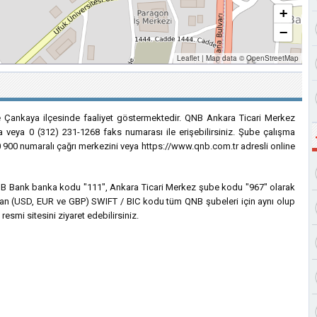
+
−
Leaflet
|
Map data ©
OpenStreetMap
 Çankaya ilçesinde faaliyet göstermektedir. QNB Ankara Ticari Merkez
a veya 0 (312) 231-1268 faks numarası ile erişebilirsiniz. Şube çalışma
2 0 900 numaralı çağrı merkezini veya https://www.qnb.com.tr adresli online
n QNB Bank banka kodu "111", Ankara Ticari Merkez şube kodu "967" olarak
lanılan (USD, EUR ve GBP) SWIFT / BIC kodu tüm QNB şubeleri için aynı olup
esmi sitesini ziyaret edebilirsiniz.