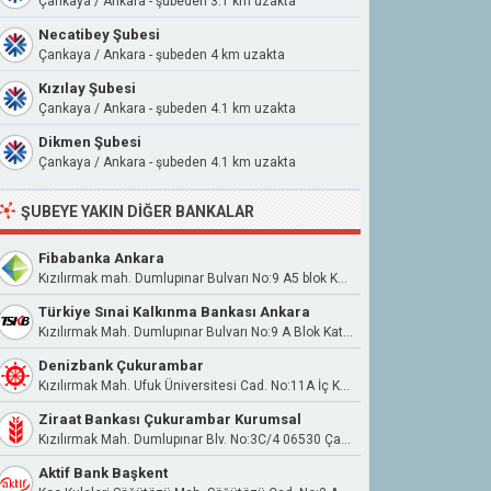
Çankaya / Ankara - şubeden 3.1 km uzakta
Necatibey Şubesi
Çankaya / Ankara - şubeden 4 km uzakta
Kızılay Şubesi
Çankaya / Ankara - şubeden 4.1 km uzakta
Dikmen Şubesi
Çankaya / Ankara - şubeden 4.1 km uzakta
ŞUBEYE YAKIN DIĞER BANKALAR
Fibabanka Ankara
Kızılırmak mah. Dumlupınar Bulvarı No:9 A5 blok Kat:7 No:265 (YDA Center) Çankaya/Ankara
Türkiye Sınai Kalkınma Bankası Ankara
Kızılırmak Mah. Dumlupınar Bulvarı No:9 A Blok Kat:12 Kapı No:517 YDA Center, Çankaya / Ankara
Denizbank Çukurambar
Kızılırmak Mah. Ufuk Üniversitesi Cad. No:11A İç Kapı No:6 Çankaya
Ziraat Bankası Çukurambar Kurumsal
Kızılırmak Mah. Dumlupınar Blv. No:3C/4 06530 Çankaya Ankara
Aktif Bank Başkent