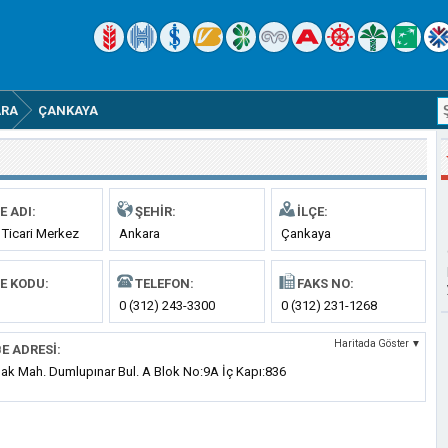
ARA
ÇANKAYA
E ADI:
ŞEHIR:
İLÇE:
 Ticari Merkez
Ankara
Çankaya
E KODU:
TELEFON:
FAKS NO:
0 (312) 243-3300
0 (312) 231-1268
Haritada Göster ▼
E ADRESI:
mak Mah. Dumlupınar Bul. A Blok No:9A İç Kapı:836