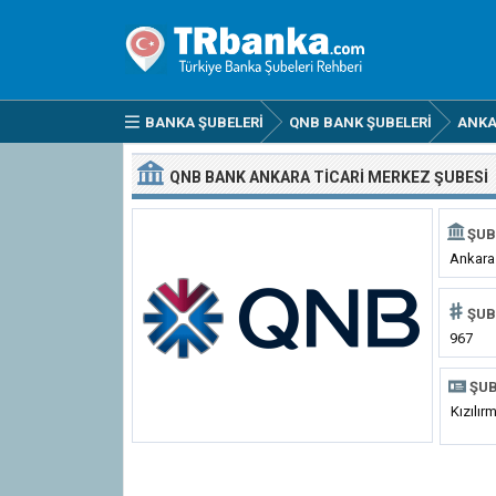
BANKA ŞUBELERI
QNB BANK ŞUBELERI
ANK
QNB BANK ANKARA TICARI MERKEZ ŞUBESI
ŞUB
Ankara
ŞUB
967
ŞUB
Kızılır