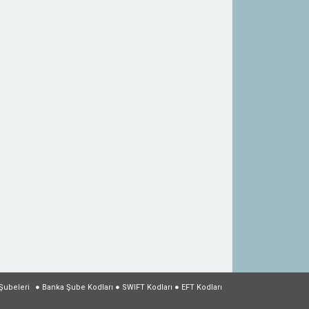
Şubeleri
●
Banka Şube Kodları
●
SWIFT Kodları
●
EFT Kodları