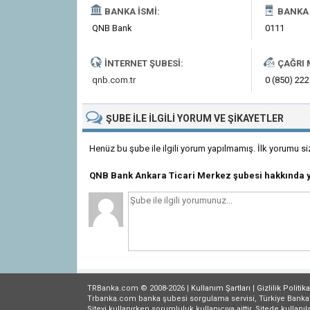
BANKA İSMI:
BANKA 
QNB Bank
0111
İNTERNET ŞUBESI:
ÇAĞRI 
qnb.com.tr
0 (850) 222
ŞUBE
ILE İLGILI
YORUM VE ŞIKAYETLER
Henüz bu şube ile ilgili yorum yapılmamış. İlk yorumu si
QNB Bank Ankara Ticari Merkez şubesi hakkında
TRBanka.com © 2008-2026 |
Kullanım Şartları
|
Gizlilik
Politika
Trbanka.com banka şubesi sorgulama servisi, Türkiye Bankalar B
Siteyi kullanırken sorumluluk kullanıcıya aittir. Sitede kullanıl