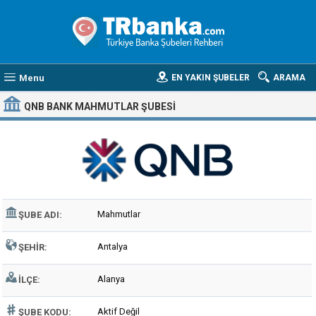
Menu
EN YAKIN ŞUBELER
ARAMA
QNB BANK MAHMUTLAR ŞUBESI
Mahmutlar
ŞUBE ADI:
Antalya
ŞEHIR:
Alanya
İLÇE:
Aktif Değil
ŞUBE KODU: