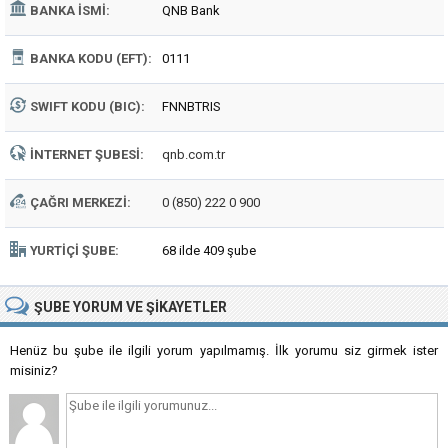
BANKA İSMI:
QNB Bank
BANKA KODU (EFT):
0111
SWIFT KODU (BIC):
FNNBTRIS
İNTERNET ŞUBESI:
qnb.com.tr
ÇAĞRI MERKEZI:
0 (850) 222 0 900
YURTIÇI ŞUBE:
68 ilde 409 şube
ŞUBE
YORUM VE ŞIKAYETLER
Henüz bu şube ile ilgili yorum yapılmamış. İlk yorumu siz girmek ister
misiniz?