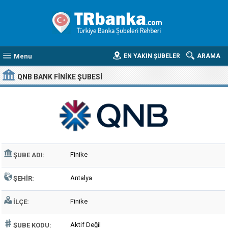
Menu
EN YAKIN ŞUBELER
ARAMA
QNB BANK FINIKE ŞUBESI
Finike
ŞUBE ADI:
Antalya
ŞEHIR:
Finike
İLÇE:
Aktif Değil
ŞUBE KODU: