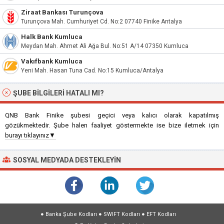
Ziraat Bankası Turunçova
Turunçova Mah. Cumhuriyet Cd. No:2 07740 Finike Antalya
Halk Bank Kumluca
Meydan Mah. Ahmet Ali Ağa Bul. No:51 A/14 07350 Kumluca
Vakıfbank Kumluca
Yeni Mah. Hasan Tuna Cad. No:15 Kumluca/Antalya
ŞUBE BILGILERI HATALI MI?
QNB Bank Finike şubesi geçici veya kalıcı olarak kapatılmış
gözükmektedir. Şube halen faaliyet göstermekte ise bize iletmek için
burayı tıklayınız▼
SOSYAL MEDYADA DESTEKLEYIN
●
Banka Şube Kodları
●
SWIFT Kodları
●
EFT Kodları