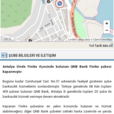
+
−
100 m
Leaflet
|
Map data ©
OpenStreetMap
Yol Tarifi Alın
ŞUBE BILGILERI VE İLETIŞIM
Antalya ilinde Finike ilçesinde bulunan QNB Bank Finike şubesi
kapanmıştır.
Bugüne kadar Cumhuriyet Cad. No:51 adresinde faaliyet gösteren şube
bankacılık hizmetlerini sonlandırmıştır. Türkiye genelinde 68 ilde toplam
409 şubesi bulunan QNB Bank, Antalya ili genelinde toplam 20 şube ile
bankacılık hizmeti vermeye devam etmektedir.
Kapanan Finike şubesine en yakın konumda bulunan ve hizmet
alabileceğiniz diğer QNB Bank şubeleri üstteki harita üzerinde ve yanda