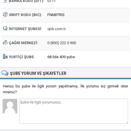
BANKA KODU (EFT):
0111
SWIFT KODU (BIC):
FNNBTRIS
İNTERNET ŞUBESI:
qnb.com.tr
ÇAĞRI MERKEZI:
0 (850) 222 0 900
YURTIÇI ŞUBE:
68 ilde 409 şube
ŞUBE
YORUM VE ŞIKAYETLER
Henüz bu şube ile ilgili yorum yapılmamış. İlk yorumu siz girmek ister
misiniz?