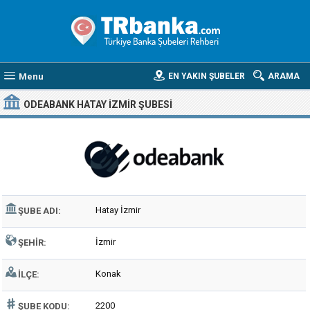
Menu
EN YAKIN ŞUBELER
ARAMA
ODEABANK HATAY İZMIR ŞUBESI
Hatay İzmir
ŞUBE ADI:
İzmir
ŞEHIR:
Konak
İLÇE:
2200
ŞUBE KODU: