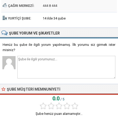
ÇAĞRI MERKEZI:
444 8 444
YURTIÇI ŞUBE:
14 ilde 34 şube
ŞUBE
YORUM VE ŞIKAYETLER
Henüz bu şube ile ilgili yorum yapılmamış. İlk yorumu siz girmek ister
misiniz?
ŞUBE MÜŞTERI MEMNUNIYETI
0.0
/ 5
Şube henüz puan alamamıştır...