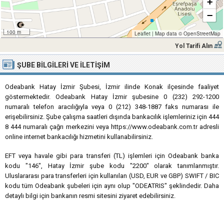
+
−
100 m
Leaflet
|
Map data ©
OpenStreetMap
Yol Tarifi Alın
ŞUBE BILGILERI VE İLETIŞIM
Odeabank Hatay İzmir Şubesi, İzmir ilinde Konak ilçesinde faaliyet
göstermektedir. Odeabank Hatay İzmir şubesine 0 (232) 292-1200
numaralı telefon aracılığıyla veya 0 (212) 348-1887 faks numarası ile
erişebilirsiniz. Şube çalışma saatleri dışında bankacılık işlemleriniz için 444
8 444 numaralı çağrı merkezini veya https://www.odeabank.com.tr adresli
online internet bankacılığı hizmetini kullanabilirsiniz.
EFT veya havale gibi para transferi (TL) işlemleri için Odeabank banka
kodu "146", Hatay İzmir şube kodu "2200" olarak tanımlanmıştır.
Uluslararası para transferleri için kullanılan (USD, EUR ve GBP) SWIFT / BIC
kodu tüm Odeabank şubeleri için aynı olup "ODEATRIS" şeklindedir. Daha
detaylı bilgi için bankanın resmi sitesini ziyaret edebilirsiniz.