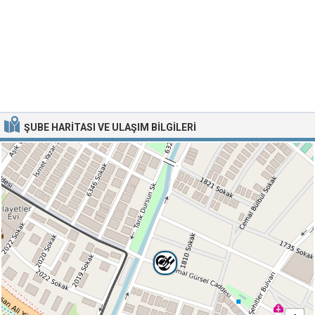
ŞUBE HARITASI VE ULAŞIM BILGILERI