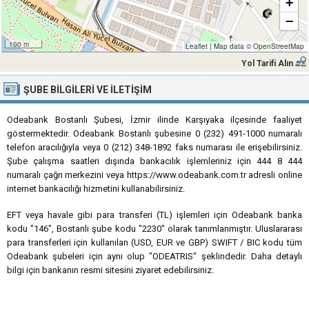
+
−
100 m
Leaflet
|
Map data ©
OpenStreetMap
Yol Tarifi Alın
ŞUBE BILGILERI VE İLETIŞIM
Odeabank Bostanlı Şubesi, İzmir ilinde Karşıyaka ilçesinde faaliyet
göstermektedir. Odeabank Bostanlı şubesine 0 (232) 491-1000 numaralı
telefon aracılığıyla veya 0 (212) 348-1892 faks numarası ile erişebilirsiniz.
Şube çalışma saatleri dışında bankacılık işlemleriniz için 444 8 444
numaralı çağrı merkezini veya https://www.odeabank.com.tr adresli online
internet bankacılığı hizmetini kullanabilirsiniz.
EFT veya havale gibi para transferi (TL) işlemleri için Odeabank banka
kodu "146", Bostanlı şube kodu "2230" olarak tanımlanmıştır. Uluslararası
para transferleri için kullanılan (USD, EUR ve GBP) SWIFT / BIC kodu tüm
Odeabank şubeleri için aynı olup "ODEATRIS" şeklindedir. Daha detaylı
bilgi için bankanın resmi sitesini ziyaret edebilirsiniz.