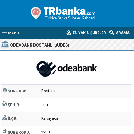
Menu
EN YAKIN ŞUBELER
ARAMA
ODEABANK BOSTANLI ŞUBESI
Bostanlı
ŞUBE ADI:
İzmir
ŞEHIR:
Karşıyaka
İLÇE:
2230
ŞUBE KODU: