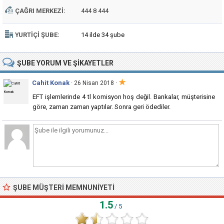
ÇAĞRI MERKEZI:
444 8 444
YURTIÇI ŞUBE:
14 ilde 34 şube
ŞUBE
YORUM VE ŞIKAYETLER
★
Cahit Konak
·
· 26 Nisan 2018
EFT işlemlerinde 4 tl komisyon hoş değil. Bankalar, müşterisine
göre, zaman zaman yaptılar. Sonra geri ödediler.
ŞUBE MÜŞTERI MEMNUNIYETI
1.5
/ 5