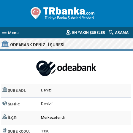
Menu
EN YAKIN ŞUBELER
ARAMA
ODEABANK DENIZLI ŞUBESI
Denizli
ŞUBE ADI:
Denizli
ŞEHIR:
Merkezefendi
İLÇE:
1130
ŞUBE KODU: