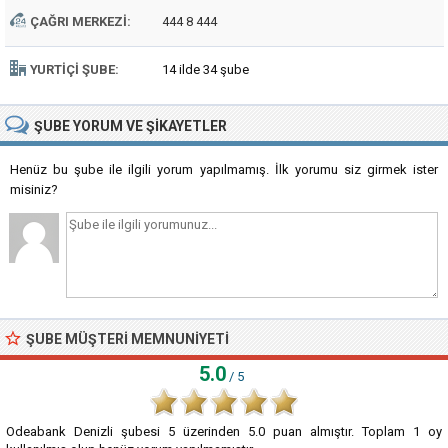
ÇAĞRI MERKEZI:
444 8 444
YURTIÇI ŞUBE:
14 ilde 34 şube
ŞUBE
YORUM VE ŞIKAYETLER
Henüz bu şube ile ilgili yorum yapılmamış. İlk yorumu siz girmek ister
misiniz?
ŞUBE MÜŞTERI MEMNUNIYETI
5.0
/ 5
Odeabank Denizli şubesi
5
üzerinden
5.0
puan almıştır. Toplam
1
oy