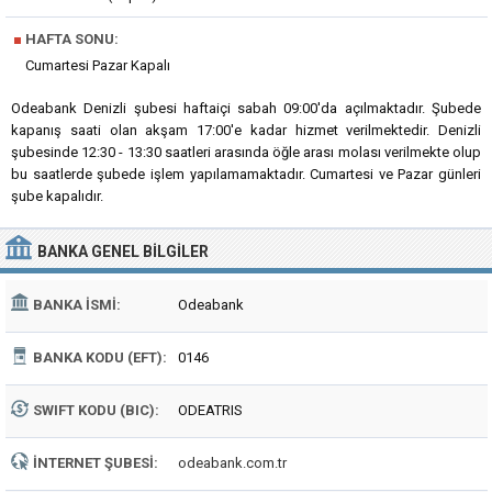
■
HAFTA SONU:
Cumartesi Pazar Kapalı
Odeabank Denizli şubesi haftaiçi sabah 09:00'da açılmaktadır. Şubede
kapanış saati olan akşam 17:00'e kadar hizmet verilmektedir. Denizli
şubesinde 12:30 - 13:30 saatleri arasında öğle arası molası verilmekte olup
bu saatlerde şubede işlem yapılamamaktadır. Cumartesi ve Pazar günleri
şube kapalıdır.
BANKA
GENEL BILGILER
BANKA İSMI:
Odeabank
BANKA KODU (EFT):
0146
SWIFT KODU (BIC):
ODEATRIS
İNTERNET ŞUBESI:
odeabank.com.tr