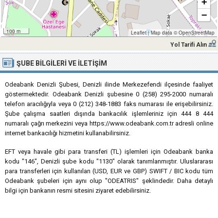
+
−
100 m
Leaflet
|
Map data ©
OpenStreetMap
Yol Tarifi Alın
ŞUBE BILGILERI VE İLETIŞIM
Odeabank Denizli Şubesi, Denizli ilinde Merkezefendi ilçesinde faaliyet
göstermektedir. Odeabank Denizli şubesine 0 (258) 295-2000 numaralı
telefon aracılığıyla veya 0 (212) 348-1883 faks numarası ile erişebilirsiniz.
Şube çalışma saatleri dışında bankacılık işlemleriniz için 444 8 444
numaralı çağrı merkezini veya https://www.odeabank.com.tr adresli online
internet bankacılığı hizmetini kullanabilirsiniz.
EFT veya havale gibi para transferi (TL) işlemleri için Odeabank banka
kodu "146", Denizli şube kodu "1130" olarak tanımlanmıştır. Uluslararası
para transferleri için kullanılan (USD, EUR ve GBP) SWIFT / BIC kodu tüm
Odeabank şubeleri için aynı olup "ODEATRIS" şeklindedir. Daha detaylı
bilgi için bankanın resmi sitesini ziyaret edebilirsiniz.