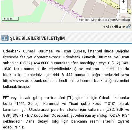
+
−
100 m
Leaflet
|
Map data ©
OpenStreetMap
Yol Tarifi Alın
ŞUBE BILGILERI VE İLETIŞIM
Odeabank Güneşli Kurumsal ve Ticari Şubesi, İstanbul ilinde Bağcılar
ilçesinde faaliyet göstermektedir. Odeabank Güneşli Kurumsal ve Ticari
şubesine 0 (212) 464-6000 numaralı telefon aracılığıyla veya 0 (212) 348-
1840 faks numarası ile erişebilirsiniz. Şube çalışma saatleri dışında
bankacılık işlemleriniz için 444 8 444 numaralı çağrı merkezini veya
https://www.odeabank.com.tr adresli online internet bankacılığı hizmetini
kullanabilirsiniz.
EFT veya havale gibi para transferi (TL) işlemleri için Odeabank banka
kodu "146", Güneşli Kurumsal ve Ticari şube kodu "1010" olarak
tanımlanmıştır. Uluslararası para transferleri için kullanılan (USD, EUR ve
GBP) SWIFT / BIC kodu tüm Odeabank şubeleri için aynı olup "ODEATRIS"
şeklindedir. Daha detaylı bilgi için bankanın resmi sitesini ziyaret
edebilirsiniz.