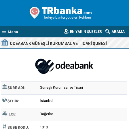
Menu
EN YAKIN ŞUBELER
ARAMA
ODEABANK GÜNEŞLI KURUMSAL VE TICARI ŞUBESI
Güneşli Kurumsal ve Ticari
ŞUBE ADI:
İstanbul
ŞEHIR:
Bağcılar
İLÇE:
1010
ŞUBE KODU: