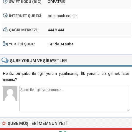
SWIFT KODU (BIC):
ODEATRIS
İNTERNET ŞUBESI:
odeabank.com.tr
ÇAĞRI MERKEZI:
444 8 444
YURTIÇI ŞUBE:
14 ilde 34 şube
ŞUBE
YORUM VE ŞIKAYETLER
Henüz bu şube ile ilgili yorum yapılmamış. İlk yorumu siz girmek ister
misiniz?
ŞUBE MÜŞTERI MEMNUNIYETI