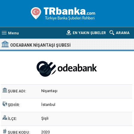
Menu
EN YAKIN ŞUBELER
ARAMA
ODEABANK NIŞANTAŞI ŞUBESI
Nişantaşı
ŞUBE ADI:
İstanbul
ŞEHIR:
Şişli
İLÇE:
2020
ŞUBE KODU: