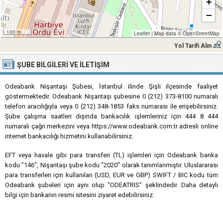
+
−
100 m
Leaflet
|
Map data ©
OpenStreetMap
Yol Tarifi Alın
ŞUBE BILGILERI VE İLETIŞIM
Odeabank Nişantaşı Şubesi, İstanbul ilinde Şişli ilçesinde faaliyet
göstermektedir. Odeabank Nişantaşı şubesine 0 (212) 373-8100 numaralı
telefon aracılığıyla veya 0 (212) 348-1853 faks numarası ile erişebilirsiniz.
Şube çalışma saatleri dışında bankacılık işlemleriniz için 444 8 444
numaralı çağrı merkezini veya https://www.odeabank.com.tr adresli online
internet bankacılığı hizmetini kullanabilirsiniz.
EFT veya havale gibi para transferi (TL) işlemleri için Odeabank banka
kodu "146", Nişantaşı şube kodu "2020" olarak tanımlanmıştır. Uluslararası
para transferleri için kullanılan (USD, EUR ve GBP) SWIFT / BIC kodu tüm
Odeabank şubeleri için aynı olup "ODEATRIS" şeklindedir. Daha detaylı
bilgi için bankanın resmi sitesini ziyaret edebilirsiniz.