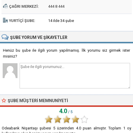
ÇAĞRI MERKEZI:
444 8 444
YURTIÇI ŞUBE:
14 ilde 34 şube
ŞUBE
YORUM VE ŞIKAYETLER
Henüz bu şube ile ilgili yorum yapılmamış. İlk yorumu siz girmek ister
misiniz?
ŞUBE MÜŞTERI MEMNUNIYETI
4.0
/ 5
Odeabank Nişantaşı şubesi
5
üzerinden
4.0
puan almıştır. Toplam
1
oy