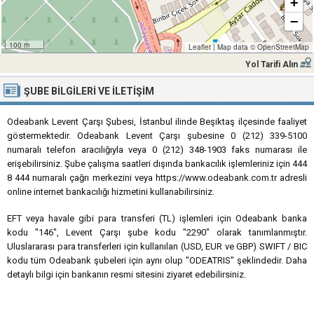
+
−
100 m
Leaflet
|
Map data ©
OpenStreetMap
Yol Tarifi Alın
ŞUBE BILGILERI VE İLETIŞIM
Odeabank Levent Çarşı Şubesi, İstanbul ilinde Beşiktaş ilçesinde faaliyet
göstermektedir. Odeabank Levent Çarşı şubesine 0 (212) 339-5100
numaralı telefon aracılığıyla veya 0 (212) 348-1903 faks numarası ile
erişebilirsiniz. Şube çalışma saatleri dışında bankacılık işlemleriniz için 444
8 444 numaralı çağrı merkezini veya https://www.odeabank.com.tr adresli
online internet bankacılığı hizmetini kullanabilirsiniz.
EFT veya havale gibi para transferi (TL) işlemleri için Odeabank banka
kodu "146", Levent Çarşı şube kodu "2290" olarak tanımlanmıştır.
Uluslararası para transferleri için kullanılan (USD, EUR ve GBP) SWIFT / BIC
kodu tüm Odeabank şubeleri için aynı olup "ODEATRIS" şeklindedir. Daha
detaylı bilgi için bankanın resmi sitesini ziyaret edebilirsiniz.