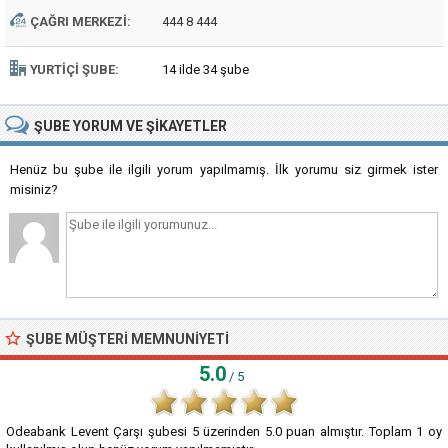
ÇAĞRI MERKEZI:
444 8 444
YURTIÇI ŞUBE:
14 ilde 34 şube
ŞUBE
YORUM VE ŞIKAYETLER
Henüz bu şube ile ilgili yorum yapılmamış. İlk yorumu siz girmek ister
misiniz?
ŞUBE MÜŞTERI MEMNUNIYETI
5.0
/ 5
Odeabank Levent Çarşı şubesi
5
üzerinden
5.0
puan almıştır. Toplam
1
oy