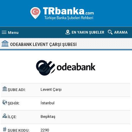
Menu
EN YAKIN ŞUBELER
ARAMA
ODEABANK LEVENT ÇARŞI ŞUBESI
Levent Çarşı
ŞUBE ADI:
İstanbul
ŞEHIR:
Beşiktaş
İLÇE:
2290
ŞUBE KODU: