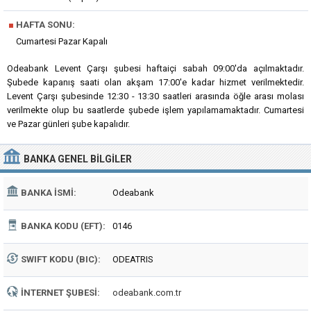
■
HAFTA SONU:
Cumartesi Pazar Kapalı
Odeabank Levent Çarşı şubesi haftaiçi sabah 09:00'da açılmaktadır.
Şubede kapanış saati olan akşam 17:00'e kadar hizmet verilmektedir.
Levent Çarşı şubesinde 12:30 - 13:30 saatleri arasında öğle arası molası
verilmekte olup bu saatlerde şubede işlem yapılamamaktadır. Cumartesi
ve Pazar günleri şube kapalıdır.
BANKA
GENEL BILGILER
BANKA İSMI:
Odeabank
BANKA KODU (EFT):
0146
SWIFT KODU (BIC):
ODEATRIS
İNTERNET ŞUBESI:
odeabank.com.tr