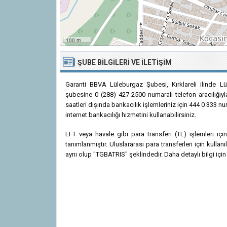
100 m
ŞUBE BILGILERI VE İLETIŞIM
Garanti BBVA Lüleburgaz Şubesi, Kırklareli ilinde L
şubesine 0 (288) 427-2500 numaralı telefon aracılığıyl
saatleri dışında bankacılık işlemleriniz için 444 0 333 
internet bankacılığı hizmetini kullanabilirsiniz.
EFT veya havale gibi para transferi (TL) işlemleri 
tanımlanmıştır. Uluslararası para transferleri için kul
aynı olup "TGBATRIS" şeklindedir. Daha detaylı bilgi için 