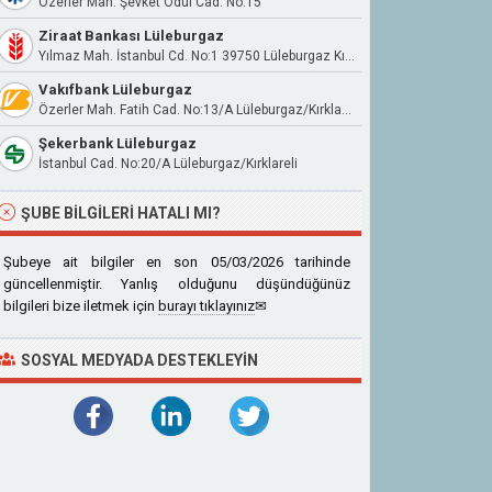
Özerler Mah. Şevket Ödül Cad. No:15
Ziraat Bankası Lüleburgaz
Yılmaz Mah. İstanbul Cd. No:1 39750 Lüleburgaz Kırklareli
Vakıfbank Lüleburgaz
Özerler Mah. Fatih Cad. No:13/A Lüleburgaz/Kırklareli
Şekerbank Lüleburgaz
İstanbul Cad. No:20/A Lüleburgaz/Kırklareli
ŞUBE BILGILERI HATALI MI?
Şubeye ait bilgiler en son 05/03/2026 tarihinde
güncellenmiştir. Yanlış olduğunu düşündüğünüz
bilgileri bize iletmek için
burayı tıklayınız
✉
SOSYAL MEDYADA DESTEKLEYIN