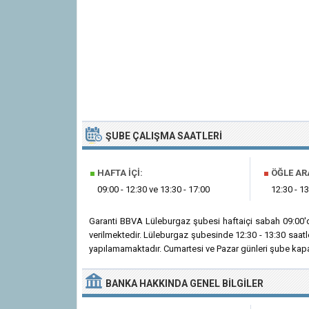
ŞUBE ÇALIŞMA SAATLERI
■
HAFTA İÇI:
■
ÖĞLE AR
09:00 - 12:30 ve 13:30 - 17:00
12:30 - 13
Garanti BBVA Lüleburgaz şubesi haftaiçi sabah 09:00'
verilmektedir. Lüleburgaz şubesinde 12:30 - 13:30 saatl
yapılamamaktadır. Cumartesi ve Pazar günleri şube kapal
BANKA
HAKKINDA
GENEL BILGILER