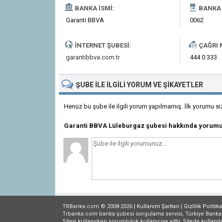
BANKA İSMI:
BANKA 
Garanti BBVA
0062
İNTERNET ŞUBESI:
ÇAĞRI 
garantibbva.com.tr
444 0 333
ŞUBE
ILE İLGILI
YORUM VE ŞIKAYETLER
Henüz bu şube ile ilgili yorum yapılmamış. İlk yorumu si
Garanti BBVA Lüleburgaz şubesi hakkında yorumu
TRBanka.com © 2008-2026 |
Kullanım Şartları
|
Gizlilik
Politika
Trbanka.com banka şubesi sorgulama servisi, Türkiye Bankalar B
Siteyi kullanırken sorumluluk kullanıcıya aittir. Sitede kullanıl