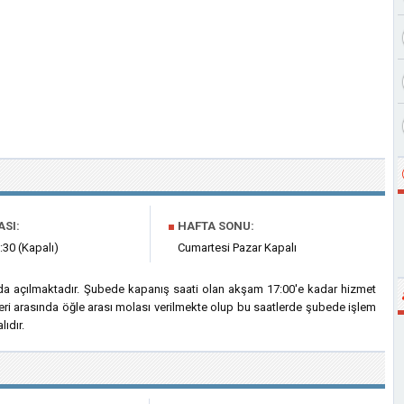
ASI:
■
HAFTA SONU:
:30 (Kapalı)
Cumartesi Pazar Kapalı
da açılmaktadır. Şubede kapanış saati olan akşam 17:00'e kadar hizmet
eri arasında öğle arası molası verilmekte olup bu saatlerde şubede işlem
ıdır.