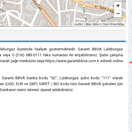
+
−
Leaflet
|
Map data ©
OpenStreetMap
üleburgaz ilçesinde faaliyet göstermektedir. Garanti BBVA Lüleburgaz
a veya 0 (216) 683-0111 faks numarası ile erişebilirsiniz. Şube çalışma
numaralı çağrı merkezini veya https://www.garantibbva.com.tr adresli online
için Garanti BBVA banka kodu "62", Lüleburgaz şube kodu "111" olarak
lanılan (USD, EUR ve GBP) SWIFT / BIC kodu tüm Garanti BBVA şubeleri için
bankanın resmi sitesini ziyaret edebilirsiniz.