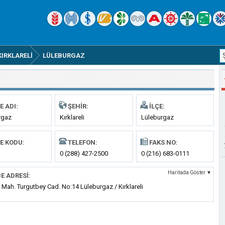
KIRKLARELI
LÜLEBURGAZ
E ADI:
ŞEHIR:
İLÇE:
rgaz
Kırklareli
Lüleburgaz
E KODU:
TELEFON:
FAKS NO:
0 (288) 427-2500
0 (216) 683-0111
Haritada Göster ▼
E ADRESI:
 Mah. Turgutbey Cad. No:14 Lüleburgaz / Kırklareli