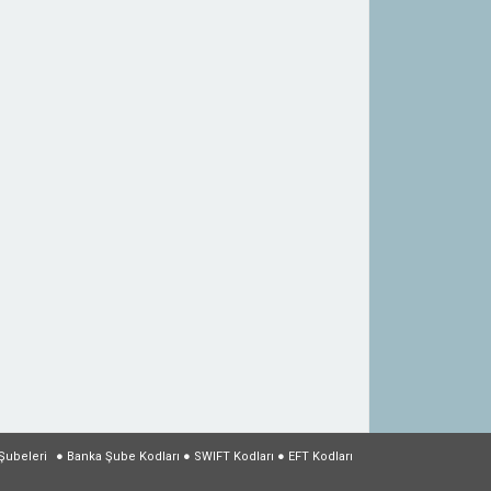
Şubeleri
●
Banka Şube Kodları
●
SWIFT Kodları
●
EFT Kodları