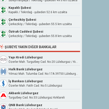
Süleymanpaşa / Tekirdağ - şubeden 49.6 km uzakta
Kapaklı Şubesi
Kapaklı / Tekirdağ - şubeden 52.6 km uzakta
Çerkezköy Şubesi
Çerkezköy / Tekirdağ - şubeden 55.5 km uzakta
Öztrak Caddesi Şubesi
Çerkezköy / Tekirdağ - şubeden 55.8 km uzakta
ŞUBEYE YAKIN DIĞER BANKALAR
Yapı Kredi Lüleburgaz
Özerler Mah. Turgutbey Cad. No:20 Lüleburgaz / Kırklareli
Halk Bank Lüleburgaz
Yılmaz Mah. Tulumba Cad. No:17A 39750 Lüleburgaz
İş Bankası Lüleburgaz
Özerler Mah. Fatih Cad. No:5 Lüleburgaz
Akbank Lüleburgaz
Turgutbey Cad. No:33 Lüleburgaz Kırklareli
QNB Bank Lüleburgaz