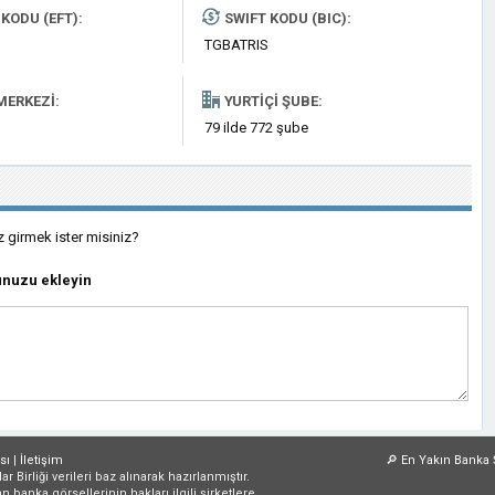
KODU (EFT):
SWIFT KODU (BIC):
TGBATRIS
MERKEZI:
YURTIÇI ŞUBE:
79 ilde 772 şube
z girmek ister misiniz?
nuzu ekleyin
sı
|
İletişim
🔎
En Yakın Banka 
irliği verileri baz alınarak hazırlanmıştır.
an banka görsellerinin hakları ilgili şirketlere