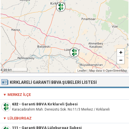
+
−
20 km
Leaflet
|
Map data ©
OpenStreetMap
KIRKLARELI GARANTI BBVA ŞUBELERI LISTESI
▼ MERKEZ İLÇE
632
-
Garanti BBVA Kırklareli Şubesi
Karacaibrahim Mah. Dereüstü Sok. No:11/3 Merkez / Kırklareli
▼ LÜLEBURGAZ
111
-
Garanti BBVA Lüleburgaz Şubesi