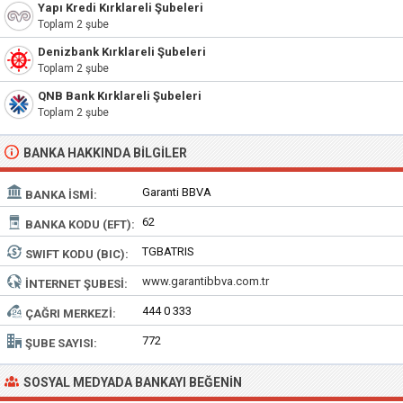
Yapı Kredi Kırklareli Şubeleri
Toplam 2 şube
Denizbank Kırklareli Şubeleri
Toplam 2 şube
QNB Bank Kırklareli Şubeleri
Toplam 2 şube
BANKA HAKKINDA BILGILER
Garanti BBVA
BANKA İSMI:
62
BANKA KODU (EFT):
TGBATRIS
SWIFT KODU (BIC):
www.garantibbva.com.tr
İNTERNET ŞUBESI:
444 0 333
ÇAĞRI MERKEZI:
772
ŞUBE SAYISI:
SOSYAL MEDYADA BANKAYI BEĞENIN