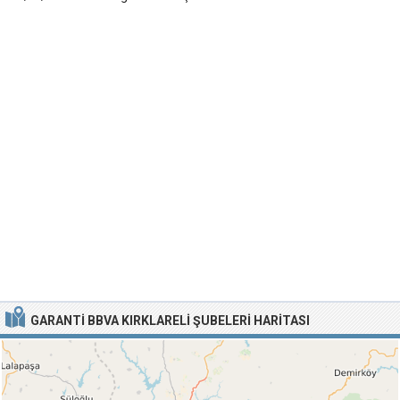
GARANTI BBVA KIRKLARELI ŞUBELERI HARITASI