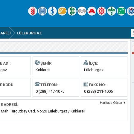
LARELI
LÜLEBURGAZ
E ADI:
ŞEHIR:
İLÇE:
rgaz
Kırklareli
Lüleburgaz
E KODU:
TELEFON:
FAKS NO:
0 (288) 417-1075
0 (288) 211-1005
Haritada Göster ▼
E ADRESI:
 Mah. Turgutbey Cad. No:20 Lüleburgaz / Kırklareli