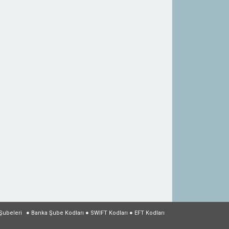
Şubeleri
●
Banka Şube Kodları
●
SWIFT Kodları
●
EFT Kodları