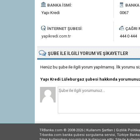
BANKA İSMI:
BANKA 
Yapı Kredi
0067
İNTERNET ŞUBESI:
ÇAĞRI 
yapikredi.com.tr
444 0 444
ŞUBE
ILE İLGILI
YORUM VE ŞIKAYETLER
Henüz bu şube ile ilgili yorum yapılmamış. İlk yorumu si
Yapı Kredi Lüleburgaz şubesi hakkında yorumunuz
TRBanka.com © 2008-2026 |
Kullanım Şartları
|
Gizlilik
Politika
Trbanka.com banka şubesi sorgulama servisi, Türkiye Bankalar B
Siteyi kullanırken sorumluluk kullanıcıya aittir. Sitede kullanıl