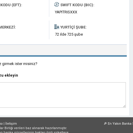
KODU (EFT):
SWIFT KODU (BIC):
YAPITRISXXX
MERKEZI:
YURTIÇI ŞUBE:
72 ilde 725 şube
z girmek ister misiniz?
u ekleyin
sı
|
İletişim
🔎
En Yakın Banka 
irliği verileri baz alınarak hazırlanmıştır.
an banka görsellerinin hakları ilgili şirketlere