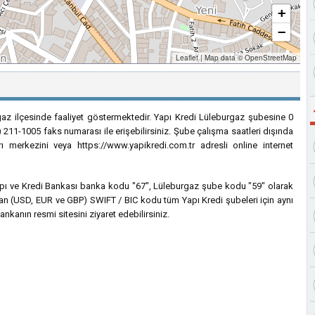
+
−
Leaflet
|
Map data ©
OpenStreetMap
rgaz ilçesinde faaliyet göstermektedir. Yapı Kredi Lüleburgaz şubesine 0
) 211-1005 faks numarası ile erişebilirsiniz. Şube çalışma saatleri dışında
ı merkezini veya https://www.yapikredi.com.tr adresli online internet
 Yapı ve Kredi Bankası banka kodu "67", Lüleburgaz şube kodu "59" olarak
anılan (USD, EUR ve GBP) SWIFT / BIC kodu tüm Yapı Kredi şubeleri için aynı
nkanın resmi sitesini ziyaret edebilirsiniz.