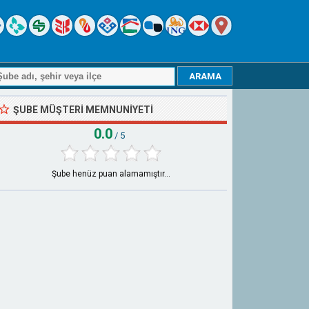
ŞUBE MÜŞTERI MEMNUNIYETI
0.0
/ 5
Şube henüz puan alamamıştır...