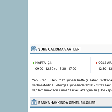
ŞUBE ÇALIŞMA SAATLERI
■
HAFTA İÇI:
■
ÖĞLE AR
09:00 - 12:30 ve 13:30 - 17:00
12:30 - 13
Yapı Kredi Lüleburgaz şubesi haftaiçi sabah 09:00'd
verilmektedir. Lüleburgaz şubesinde 12:30 - 13:30 saatl
yapılamamaktadır. Cumartesi ve Pazar günleri şube kapal
BANKA
HAKKINDA
GENEL BILGILER