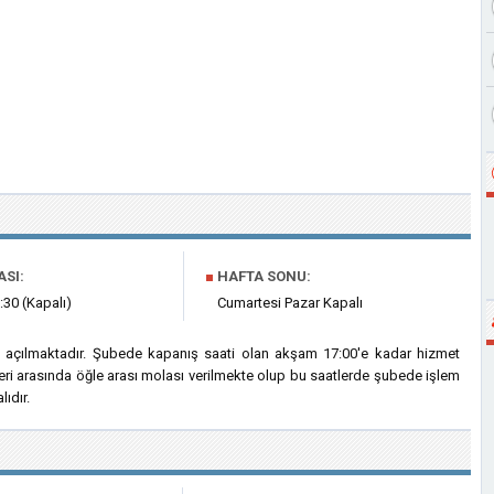
ASI:
■
HAFTA SONU:
:30 (Kapalı)
Cumartesi Pazar Kapalı
a açılmaktadır. Şubede kapanış saati olan akşam 17:00'e kadar hizmet
eri arasında öğle arası molası verilmekte olup bu saatlerde şubede işlem
ıdır.