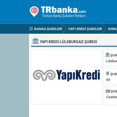
BANKA ŞUBELERI
YAPI KREDI ŞUBELERI
KIRK
YAPI KREDI LÜLEBURGAZ ŞUBESI
ŞUB
Lülebu
ŞUB
59
ŞUB
Özerler