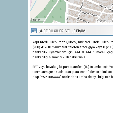
100 m
ŞUBE BILGILERI VE İLETIŞIM
Yapı Kredi Lüleburgaz Şubesi, Kırklareli ilinde Lülebu
(288) 417-1075 numaralı telefon aracılığıyla veya 0 (288
bankacılık işlemleriniz için 444 0 444 numaralı çağr
bankacılığı hizmetini kullanabilirsiniz.
EFT veya havale gibi para transferi (TL) işlemleri için
tanımlanmıştır. Uluslararası para transferleri için kull
olup "YAPITRISXXX" şeklindedir. Daha detaylı bilgi için ba