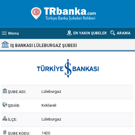
Menu
EN YAKIN ŞUBELER
ARAMA
İŞ BANKASI LÜLEBURGAZ ŞUBESI
Lüleburgaz
ŞUBE ADI:
Kırklareli
ŞEHIR:
Lüleburgaz
İLÇE:
1420
ŞUBE KODU: