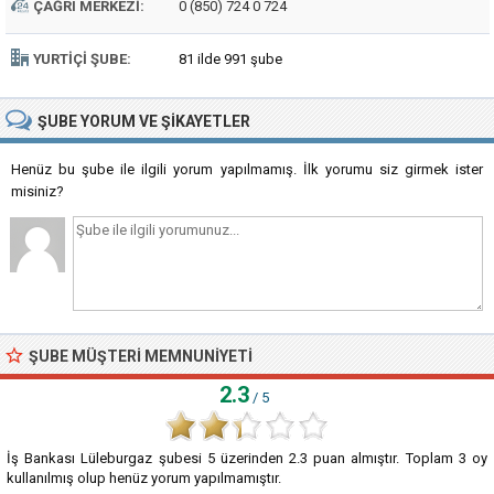
ÇAĞRI MERKEZI:
0 (850) 724 0 724
YURTIÇI ŞUBE:
81 ilde 991 şube
ŞUBE
YORUM VE ŞIKAYETLER
Henüz bu şube ile ilgili yorum yapılmamış. İlk yorumu siz girmek ister
misiniz?
ŞUBE MÜŞTERI MEMNUNIYETI
2.3
/ 5
İş Bankası Lüleburgaz şubesi
5
üzerinden
2.3
puan almıştır. Toplam
3
oy
kullanılmış olup henüz yorum yapılmamıştır.