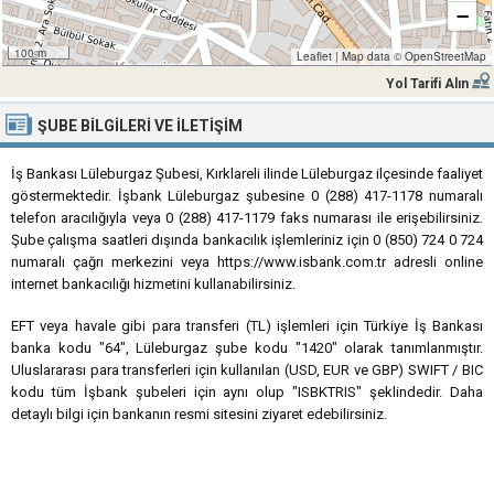
−
100 m
Leaflet
|
Map data ©
OpenStreetMap
Yol Tarifi Alın
ŞUBE BILGILERI VE İLETIŞIM
İş Bankası Lüleburgaz Şubesi, Kırklareli ilinde Lüleburgaz ilçesinde faaliyet
göstermektedir. İşbank Lüleburgaz şubesine 0 (288) 417-1178 numaralı
telefon aracılığıyla veya 0 (288) 417-1179 faks numarası ile erişebilirsiniz.
Şube çalışma saatleri dışında bankacılık işlemleriniz için 0 (850) 724 0 724
numaralı çağrı merkezini veya https://www.isbank.com.tr adresli online
internet bankacılığı hizmetini kullanabilirsiniz.
EFT veya havale gibi para transferi (TL) işlemleri için Türkiye İş Bankası
banka kodu "64", Lüleburgaz şube kodu "1420" olarak tanımlanmıştır.
Uluslararası para transferleri için kullanılan (USD, EUR ve GBP) SWIFT / BIC
kodu tüm İşbank şubeleri için aynı olup "ISBKTRIS" şeklindedir. Daha
detaylı bilgi için bankanın resmi sitesini ziyaret edebilirsiniz.