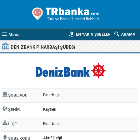
Menu
EN YAKIN ŞUBELER
ARAMA
DENIZBANK PINARBAŞI ŞUBESI
Pınarbaşı
ŞUBE ADI:
Kayseri
ŞEHIR:
Pınarbaşı
İLÇE:
Aktif Değil
ŞUBE KODU: