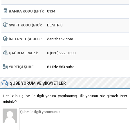
BANKA KODU (EFT):
0134
SWIFT KODU (BIC):
DENITRIS
İNTERNET ŞUBESI:
denizbank.com
ÇAĞRI MERKEZI:
0 (850) 222 0 800
YURTIÇI ŞUBE:
81 ilde 563 şube
ŞUBE
YORUM VE ŞIKAYETLER
Henüz bu şube ile ilgili yorum yapılmamış. İlk yorumu siz girmek ister
misiniz?