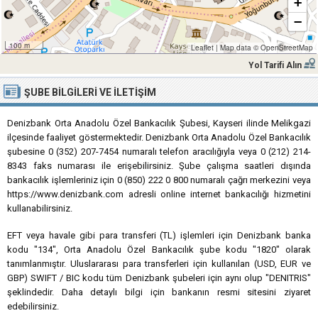
+
−
100 m
Leaflet
|
Map data ©
OpenStreetMap
Yol Tarifi Alın
ŞUBE BILGILERI VE İLETIŞIM
Denizbank Orta Anadolu Özel Bankacılık Şubesi, Kayseri ilinde Melikgazi
ilçesinde faaliyet göstermektedir. Denizbank Orta Anadolu Özel Bankacılık
şubesine 0 (352) 207-7454 numaralı telefon aracılığıyla veya 0 (212) 214-
8343 faks numarası ile erişebilirsiniz. Şube çalışma saatleri dışında
bankacılık işlemleriniz için 0 (850) 222 0 800 numaralı çağrı merkezini veya
https://www.denizbank.com adresli online internet bankacılığı hizmetini
kullanabilirsiniz.
EFT veya havale gibi para transferi (TL) işlemleri için Denizbank banka
kodu "134", Orta Anadolu Özel Bankacılık şube kodu "1820" olarak
tanımlanmıştır. Uluslararası para transferleri için kullanılan (USD, EUR ve
GBP) SWIFT / BIC kodu tüm Denizbank şubeleri için aynı olup "DENITRIS"
şeklindedir. Daha detaylı bilgi için bankanın resmi sitesini ziyaret
edebilirsiniz.