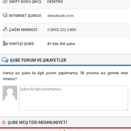
SWIFT KODU (BIC):
DENITRIS
İNTERNET ŞUBESI:
denizbank.com
ÇAĞRI MERKEZI:
0 (850) 222 0 800
YURTIÇI ŞUBE:
81 ilde 563 şube
ŞUBE
YORUM VE ŞIKAYETLER
Henüz bu şube ile ilgili yorum yapılmamış. İlk yorumu siz girmek ister
misiniz?
ŞUBE MÜŞTERI MEMNUNIYETI