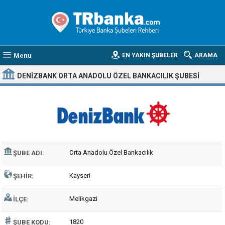
Menu
EN YAKIN ŞUBELER
ARAMA
DENIZBANK ORTA ANADOLU ÖZEL BANKACILIK ŞUBESI
Orta Anadolu Özel Bankacılık
ŞUBE ADI:
Kayseri
ŞEHIR:
Melikgazi
İLÇE:
1820
ŞUBE KODU: