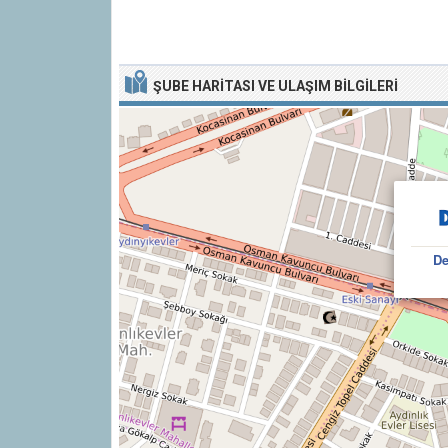
ŞUBE HARITASI VE ULAŞIM BILGILERI
De