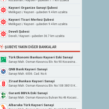
Kocasinan / Kayseri - şubeden 7.1 km uzakta
Kayseri Organize Sanayi Şubesi
Melikgazi / Kayseri - şubeden 9.4 km uzakta
Kayseri Ticari Merkez Şubesi
Melikgazi / Kayseri - şubeden 9.4 km uzakta
Develi Şubesi
Develi / Kayseri - şubeden 36.7 km uzakta
ŞUBEYE YAKIN DIĞER BANKALAR
Türk Ekonomi Bankası Kayseri Eski Sanayi
Sanayi Mah. Osman Kavuncu Blv. No:90 Kocasinan/Kayseri
QNB Bank Kayseri Sanayi
Sanayi Mah. 6006. Cad. No:6
Ziraat Bankası Kayseri Sanayi
Sanayi Mah. Osman Kavuncu Blv. No:108 38010 Kocasinan Kayseri
Garanti BBVA Eski Sanayi
Sanayi Mah. Osman Kavuncu Bulvarı No:46 Kocasinan / Kayseri
Albaraka Türk Kayseri Sanayi