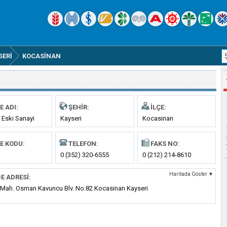
SERI
KOCASINAN
E ADI:
ŞEHIR:
İLÇE:
 Eski Sanayi
Kayseri
Kocasinan
E KODU:
TELEFON:
FAKS NO:
0 (352) 320-6555
0 (212) 214-8610
Haritada Göster ▼
E ADRESI:
 Mah. Osman Kavuncu Blv. No:82 Kocasinan Kayseri