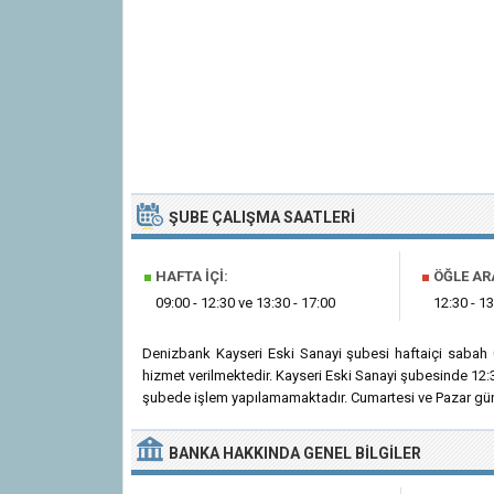
ŞUBE ÇALIŞMA SAATLERI
■
HAFTA İÇI:
■
ÖĞLE AR
09:00 - 12:30 ve 13:30 - 17:00
12:30 - 13
Denizbank Kayseri Eski Sanayi şubesi haftaiçi sabah 
hizmet verilmektedir. Kayseri Eski Sanayi şubesinde 12:3
şubede işlem yapılamamaktadır. Cumartesi ve Pazar günl
BANKA
HAKKINDA
GENEL BILGILER