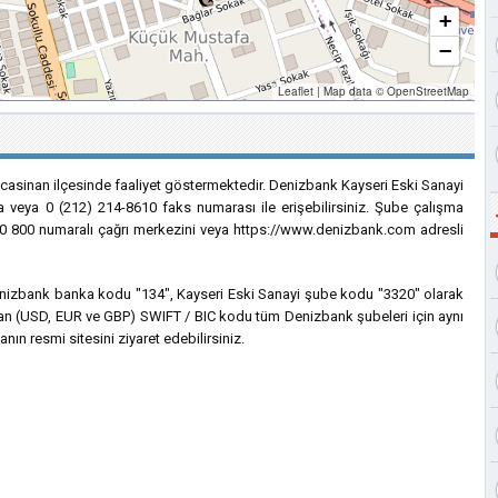
+
−
Leaflet
|
Map data ©
OpenStreetMap
casinan ilçesinde faaliyet göstermektedir. Denizbank Kayseri Eski Sanayi
a veya 0 (212) 214-8610 faks numarası ile erişebilirsiniz. Şube çalışma
22 0 800 numaralı çağrı merkezini veya https://www.denizbank.com adresli
 Denizbank banka kodu "134", Kayseri Eski Sanayi şube kodu "3320" olarak
anılan (USD, EUR ve GBP) SWIFT / BIC kodu tüm Denizbank şubeleri için aynı
nın resmi sitesini ziyaret edebilirsiniz.