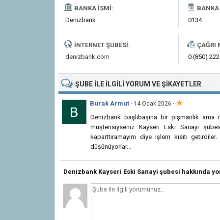
BANKA İSMI:
BANKA 
Denizbank
0134
İNTERNET ŞUBESI:
ÇAĞRI 
denizbank.com
0 (850) 222
ŞUBE
ILE İLGILI
YORUM VE ŞIKAYETLER
★
Burak Armut
·
· 14 Ocak 2026
Denizbank başlıbaşına bir pişmanlık ama m
müşterisiyseniz Kayseri Eski Sanayi şubesi
kaparttıramayım diye işlem kısıtı getirdile
düşünüyorlar...
Denizbank Kayseri Eski Sanayi şubesi hakkında y