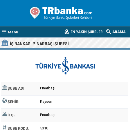
Menu
EN YAKIN ŞUBELER
ARAMA
İŞ BANKASI PINARBAŞI ŞUBESI
Pınarbaşı
ŞUBE ADI:
Kayseri
ŞEHIR:
Pınarbaşı
İLÇE:
5310
ŞUBE KODU: