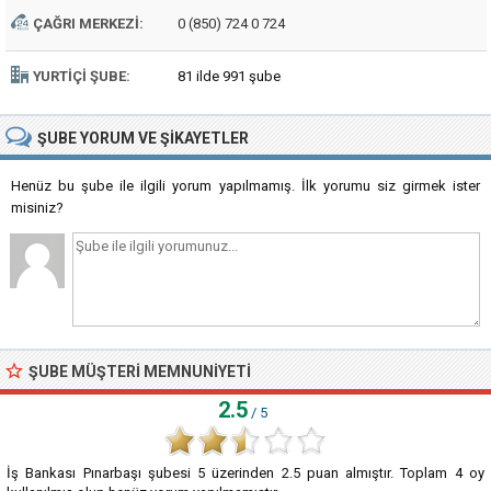
ÇAĞRI MERKEZI:
0 (850) 724 0 724
YURTIÇI ŞUBE:
81 ilde 991 şube
ŞUBE
YORUM VE ŞIKAYETLER
Henüz bu şube ile ilgili yorum yapılmamış. İlk yorumu siz girmek ister
misiniz?
ŞUBE MÜŞTERI MEMNUNIYETI
2.5
/ 5
İş Bankası Pınarbaşı şubesi
5
üzerinden
2.5
puan almıştır. Toplam
4
oy