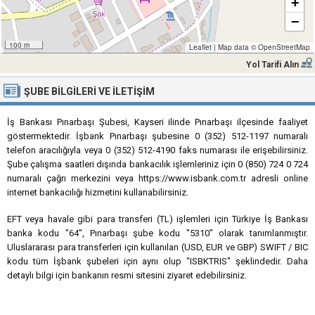
+
−
100 m
Leaflet
|
Map data ©
OpenStreetMap
Yol Tarifi Alın
ŞUBE BILGILERI VE İLETIŞIM
İş Bankası Pınarbaşı Şubesi, Kayseri ilinde Pınarbaşı ilçesinde faaliyet
göstermektedir. İşbank Pınarbaşı şubesine 0 (352) 512-1197 numaralı
telefon aracılığıyla veya 0 (352) 512-4190 faks numarası ile erişebilirsiniz.
Şube çalışma saatleri dışında bankacılık işlemleriniz için 0 (850) 724 0 724
numaralı çağrı merkezini veya https://www.isbank.com.tr adresli online
internet bankacılığı hizmetini kullanabilirsiniz.
EFT veya havale gibi para transferi (TL) işlemleri için Türkiye İş Bankası
banka kodu "64", Pınarbaşı şube kodu "5310" olarak tanımlanmıştır.
Uluslararası para transferleri için kullanılan (USD, EUR ve GBP) SWIFT / BIC
kodu tüm İşbank şubeleri için aynı olup "ISBKTRIS" şeklindedir. Daha
detaylı bilgi için bankanın resmi sitesini ziyaret edebilirsiniz.