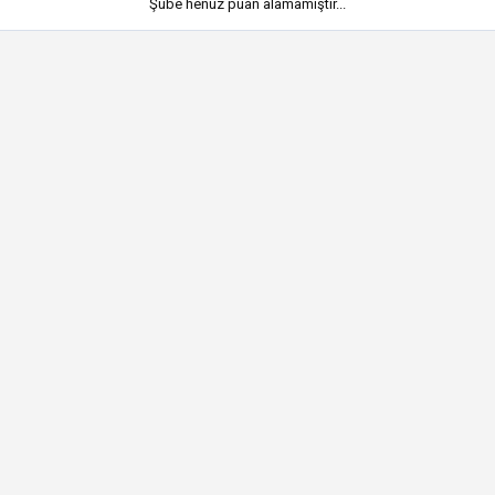
Şube henüz puan alamamıştır...