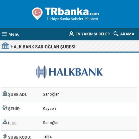
Menu
EN YAKIN ŞUBELER
ARAMA
HALK BANK SARIOĞLAN ŞUBESI
Sarıoğlan
ŞUBE ADI:
Kayseri
ŞEHIR:
Sarıoğlan
İLÇE:
1834
ŞUBE KODU: