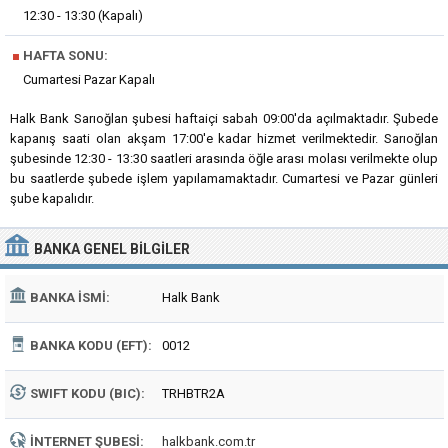
12:30 - 13:30 (Kapalı)
■
HAFTA SONU:
Cumartesi Pazar Kapalı
Halk Bank Sarıoğlan şubesi haftaiçi sabah 09:00'da açılmaktadır. Şubede
kapanış saati olan akşam 17:00'e kadar hizmet verilmektedir. Sarıoğlan
şubesinde 12:30 - 13:30 saatleri arasında öğle arası molası verilmekte olup
bu saatlerde şubede işlem yapılamamaktadır. Cumartesi ve Pazar günleri
şube kapalıdır.
BANKA
GENEL BILGILER
BANKA İSMI:
Halk Bank
BANKA KODU (EFT):
0012
SWIFT KODU (BIC):
TRHBTR2A
İNTERNET ŞUBESI:
halkbank.com.tr