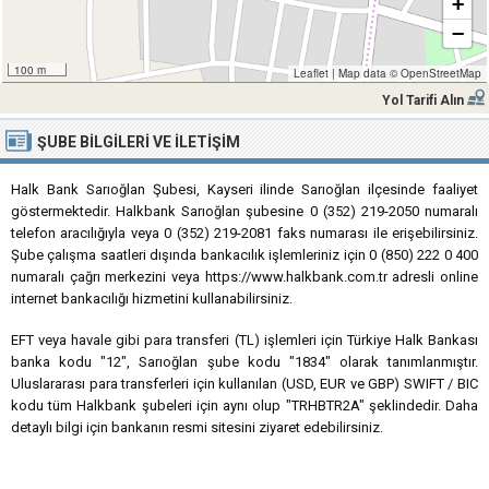
+
−
100 m
Leaflet
|
Map data ©
OpenStreetMap
Yol Tarifi Alın
ŞUBE BILGILERI VE İLETIŞIM
Halk Bank Sarıoğlan Şubesi, Kayseri ilinde Sarıoğlan ilçesinde faaliyet
göstermektedir. Halkbank Sarıoğlan şubesine 0 (352) 219-2050 numaralı
telefon aracılığıyla veya 0 (352) 219-2081 faks numarası ile erişebilirsiniz.
Şube çalışma saatleri dışında bankacılık işlemleriniz için 0 (850) 222 0 400
numaralı çağrı merkezini veya https://www.halkbank.com.tr adresli online
internet bankacılığı hizmetini kullanabilirsiniz.
EFT veya havale gibi para transferi (TL) işlemleri için Türkiye Halk Bankası
banka kodu "12", Sarıoğlan şube kodu "1834" olarak tanımlanmıştır.
Uluslararası para transferleri için kullanılan (USD, EUR ve GBP) SWIFT / BIC
kodu tüm Halkbank şubeleri için aynı olup "TRHBTR2A" şeklindedir. Daha
detaylı bilgi için bankanın resmi sitesini ziyaret edebilirsiniz.