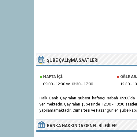
ŞUBE ÇALIŞMA SAATLERI
■
HAFTA İÇI:
■
ÖĞLE AR
09:00 - 12:30 ve 13:30 - 17:00
12:30 - 13
Halk Bank Çayıralan şubesi haftaiçi sabah 09:00'da
verilmektedir. Çayıralan şubesinde 12:30 - 13:30 saatl
yapılamamaktadır. Cumartesi ve Pazar günleri şube kapal
BANKA
HAKKINDA
GENEL BILGILER