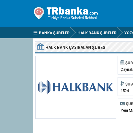
BANKA ŞUBELERI
HALK BANK ŞUBELERI
YOZ
HALK BANK ÇAYIRALAN ŞUBESI
ŞUB
Çayıral
ŞUB
1524
ŞUB
Yeni M