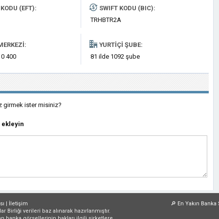
KODU (EFT):
SWIFT KODU (BIC):
TRHBTR2A
MERKEZI:
YURTIÇI ŞUBE:
 0 400
81 ilde 1092 şube
z girmek ister misiniz?
 ekleyin
sı
|
İletişim
🔎
En Yakın Banka 
irliği verileri baz alınarak hazırlanmıştır.
an banka görsellerinin hakları ilgili şirketlere