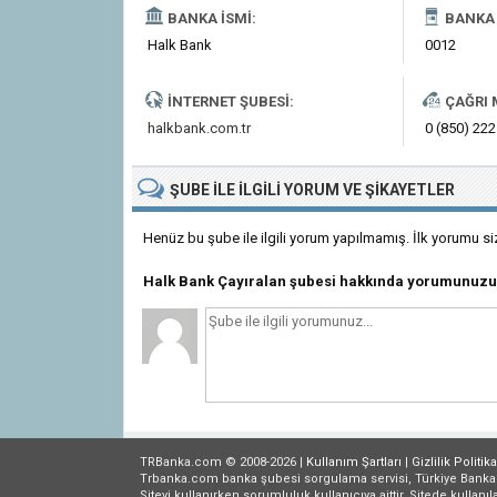
BANKA İSMI:
BANKA 
Halk Bank
0012
İNTERNET ŞUBESI:
ÇAĞRI 
halkbank.com.tr
0 (850) 222
ŞUBE
ILE İLGILI
YORUM VE ŞIKAYETLER
Henüz bu şube ile ilgili yorum yapılmamış. İlk yorumu si
Halk Bank Çayıralan şubesi hakkında yorumunuzu
TRBanka.com © 2008-2026 |
Kullanım Şartları
|
Gizlilik
Politika
Trbanka.com banka şubesi sorgulama servisi, Türkiye Bankalar B
Siteyi kullanırken sorumluluk kullanıcıya aittir. Sitede kullanıl