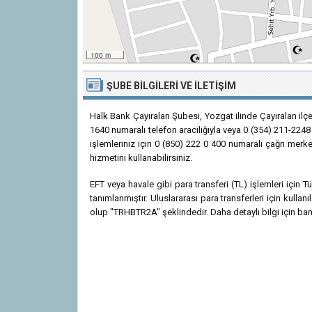
100 m
ŞUBE BILGILERI VE İLETIŞIM
Halk Bank Çayıralan Şubesi, Yozgat ilinde Çayıralan ilç
1640 numaralı telefon aracılığıyla veya 0 (354) 211-2248 
işlemleriniz için 0 (850) 222 0 400 numaralı çağrı merk
hizmetini kullanabilirsiniz.
EFT veya havale gibi para transferi (TL) işlemleri için
tanımlanmıştır. Uluslararası para transferleri için kul
olup "TRHBTR2A" şeklindedir. Daha detaylı bilgi için bank