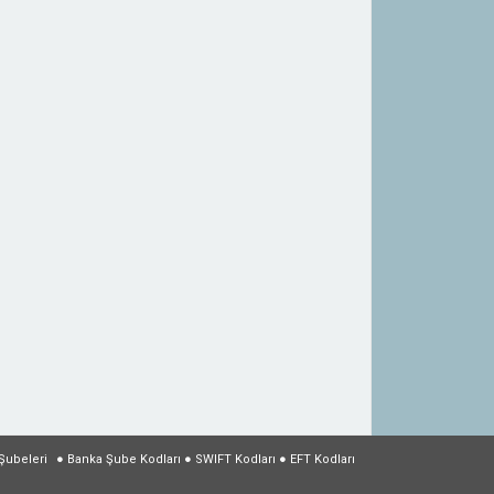
Şubeleri
●
Banka Şube Kodları
●
SWIFT Kodları
●
EFT Kodları