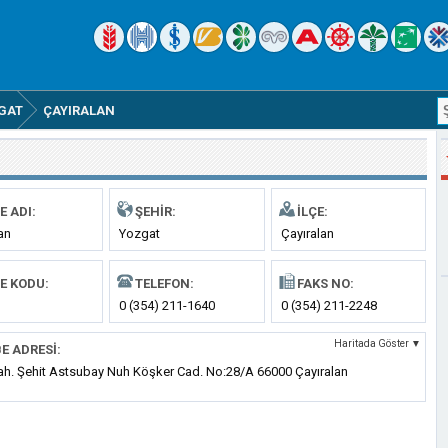
GAT
ÇAYIRALAN
E ADI:
ŞEHIR:
İLÇE:
an
Yozgat
Çayıralan
E KODU:
TELEFON:
FAKS NO:
0 (354) 211-1640
0 (354) 211-2248
Haritada Göster ▼
E ADRESI:
ah. Şehit Astsubay Nuh Köşker Cad. No:28/A 66000 Çayıralan