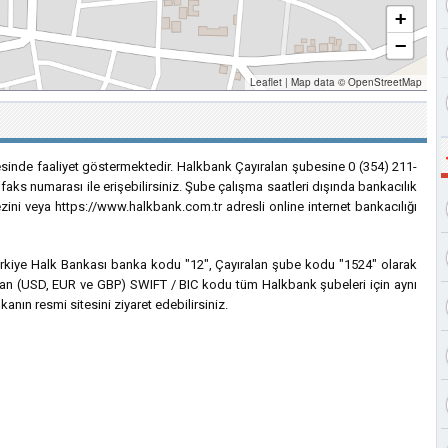
+
−
Leaflet
|
Map data ©
OpenStreetMap
esinde faaliyet göstermektedir. Halkbank Çayıralan şubesine 0 (354) 211-
faks numarası ile erişebilirsiniz. Şube çalışma saatleri dışında bankacılık
ezini veya https://www.halkbank.com.tr adresli online internet bankacılığı
 Türkiye Halk Bankası banka kodu "12", Çayıralan şube kodu "1524" olarak
lanılan (USD, EUR ve GBP) SWIFT / BIC kodu tüm Halkbank şubeleri için aynı
anın resmi sitesini ziyaret edebilirsiniz.