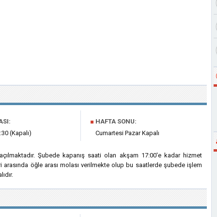
ASI:
■
HAFTA SONU:
:30 (Kapalı)
Cumartesi Pazar Kapalı
 açılmaktadır. Şubede kapanış saati olan akşam 17:00'e kadar hizmet
eri arasında öğle arası molası verilmekte olup bu saatlerde şubede işlem
ıdır.