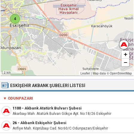
4
+
−
2 km
Leaflet
|
Map data ©
OpenStreetMap
ESKIŞEHIR AKBANK ŞUBELERI LISTESI
▼
ODUNPAZARI
1100
-
Akbank Atatürk Bulvarı Şubesi
Akarbaşı Mah. Atatürk Bulvarı Gökçe Apt. No:18/26 Eskişehir
26
-
Akbank Eskişehir Şubesi
Arifiye Mah. Köprübaşı Cad. No:60/C Odunpazarı/Eskişehir