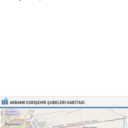
AKBANK ESKIŞEHIR ŞUBELERI HARITASI