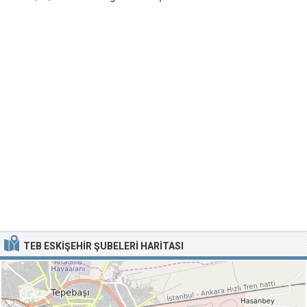
TEB ESKIŞEHIR ŞUBELERI HARITASI