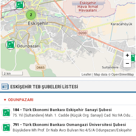
2
+
−
2 km
Leaflet
|
Map data ©
OpenStreetMap
ESKIŞEHIR TEB ŞUBELERI LISTESI
▼
ODUNPAZARI
184
-
Türk Ekonomi Bankası Eskişehir Sanayi Şubesi
75. Yıl (Sultandere) Mah. 1. Cadde (Küçük Org. Sanayi) Cad. No:9A Odunpazarı/Eskişehir
791
-
Türk Ekonomi Bankası Osmangazi Üniversitesi Şubesi
Büyükdere Mh Prof. Dr Nabı Avcı Bulvarı No:4/5/A Odunpazarı/Eskişehir