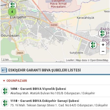
4
+
−
2 km
Leaflet
|
Map data ©
OpenStreetMap
ESKIŞEHIR GARANTI BBVA ŞUBELERI LISTESI
▼
ODUNPAZARI
1494
-
Garanti BBVA Vişnelik Şubesi
Akarbaşı Mah. Atatürk Bulvarı No:105/B Odunpazarı / Eskişehir
1118
-
Garanti BBVA Eskişehir Sanayi Şubesi
75. Yıl Mah. Teksan Sanayi Sitesi 1. Cad. No:64/D Odunpazarı / Eskişehir