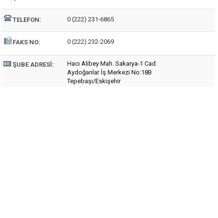
0 (222) 231-6865
TELEFON:
0 (222) 232-2069
FAKS NO:
Hacı Alibey Mah. Sakarya-1 Cad.
ŞUBE ADRESI:
Aydoğanlar İş Merkezi No:18B
Tepebaşı/Eskişehir