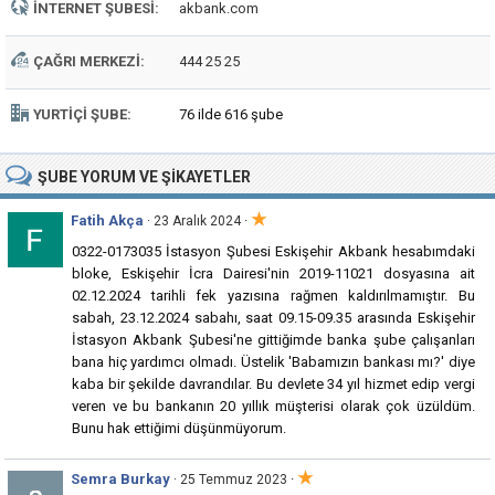
İNTERNET ŞUBESI:
akbank.com
ÇAĞRI MERKEZI:
444 25 25
YURTIÇI ŞUBE:
76 ilde 616 şube
ŞUBE
YORUM VE ŞIKAYETLER
★
Fatih Akça
·
· 23 Aralık 2024
0322-0173035 İstasyon Şubesi Eskişehir Akbank hesabımdaki
bloke, Eskişehir İcra Dairesi'nin 2019-11021 dosyasına ait
02.12.2024 tarihli fek yazısına rağmen kaldırılmamıştır. Bu
sabah, 23.12.2024 sabahı, saat 09.15-09.35 arasında Eskişehir
İstasyon Akbank Şubesi'ne gittiğimde banka şube çalışanları
bana hiç yardımcı olmadı. Üstelik 'Babamızın bankası mı?' diye
kaba bir şekilde davrandılar. Bu devlete 34 yıl hizmet edip vergi
veren ve bu bankanın 20 yıllık müşterisi olarak çok üzüldüm.
Bunu hak ettiğimi düşünmüyorum.
★
Semra Burkay
·
· 25 Temmuz 2023