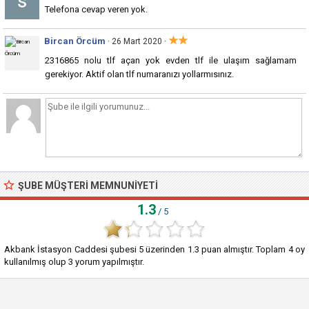
Telefona cevap veren yok.
★★
Bircan Örcüm
·
· 26 Mart 2020
2316865 nolu tlf açan yok evden tlf ile ulaşım sağlamam
gerekiyor. Aktif olan tlf numaranızı yollarmısınız.
ŞUBE MÜŞTERI MEMNUNIYETI
1.3
/ 5
Akbank İstasyon Caddesi şubesi
5
üzerinden
1.3
puan almıştır. Toplam
4
oy
kullanılmış olup
3
yorum yapılmıştır.