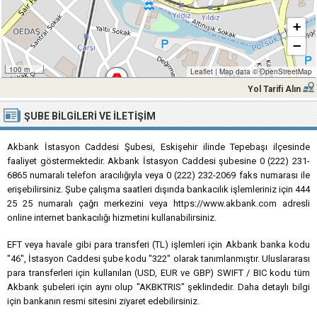
+
−
100 m
Leaflet
|
Map data ©
OpenStreetMap
Yol Tarifi Alın
ŞUBE BILGILERI VE İLETIŞIM
Akbank İstasyon Caddesi Şubesi, Eskişehir ilinde Tepebaşı ilçesinde
faaliyet göstermektedir. Akbank İstasyon Caddesi şubesine 0 (222) 231-
6865 numaralı telefon aracılığıyla veya 0 (222) 232-2069 faks numarası ile
erişebilirsiniz. Şube çalışma saatleri dışında bankacılık işlemleriniz için 444
25 25 numaralı çağrı merkezini veya https://www.akbank.com adresli
online internet bankacılığı hizmetini kullanabilirsiniz.
EFT veya havale gibi para transferi (TL) işlemleri için Akbank banka kodu
"46", İstasyon Caddesi şube kodu "322" olarak tanımlanmıştır. Uluslararası
para transferleri için kullanılan (USD, EUR ve GBP) SWIFT / BIC kodu tüm
Akbank şubeleri için aynı olup "AKBKTRIS" şeklindedir. Daha detaylı bilgi
için bankanın resmi sitesini ziyaret edebilirsiniz.