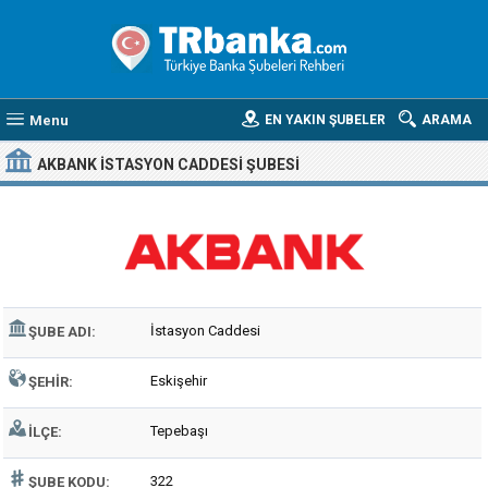
Menu
EN YAKIN ŞUBELER
ARAMA
AKBANK İSTASYON CADDESI ŞUBESI
İstasyon Caddesi
ŞUBE ADI:
Eskişehir
ŞEHIR:
Tepebaşı
İLÇE:
322
ŞUBE KODU: