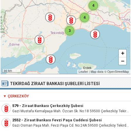
4
4
3
+
−
30 km
Leaflet
|
Map data ©
OpenStreetMap
TEKIRDAĞ ZIRAAT BANKASI ŞUBELERI LISTESI
▼
ÇERKEZKÖY
579
-
Ziraat Bankası Çerkezköy Şubesi
Gazi Mustafa Kemalpaşa Mah. Özcan Sk. No:18 59500 Çerkezköy Tekirdağ
2552
-
Ziraat Bankası Fevzi Paşa Caddesi Şubesi
Gazi Osman Paşa Mah. Fevzi Paşa Cd. No:24A 59500 Çerkezköy Tekirdağ