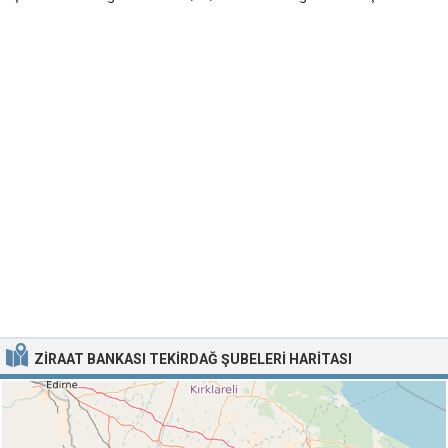
ZIRAAT BANKASI TEKIRDAĞ ŞUBELERI HARITASI