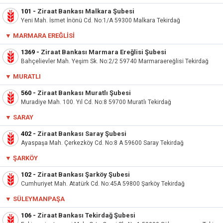
101
-
Ziraat Bankası Malkara Şubesi
Yeni Mah. İsmet İnönü Cd. No:1/A 59300 Malkara Tekirdağ
▼ MARMARA EREĞLISI
1369
-
Ziraat Bankası Marmara Ereğlisi Şubesi
Bahçelievler Mah. Yeşim Sk. No:2/2 59740 Marmaraereğlisi Tekirdağ
▼ MURATLI
560
-
Ziraat Bankası Muratlı Şubesi
Muradiye Mah. 100. Yıl Cd. No:8 59700 Muratlı Tekirdağ
▼ SARAY
402
-
Ziraat Bankası Saray Şubesi
Ayaspaşa Mah. Çerkezköy Cd. No:8 A 59600 Saray Tekirdağ
▼ ŞARKÖY
102
-
Ziraat Bankası Şarköy Şubesi
Cumhuriyet Mah. Atatürk Cd. No:45A 59800 Şarköy Tekirdağ
▼
SÜLEYMANPAŞA
106
-
Ziraat Bankası Tekirdağ Şubesi