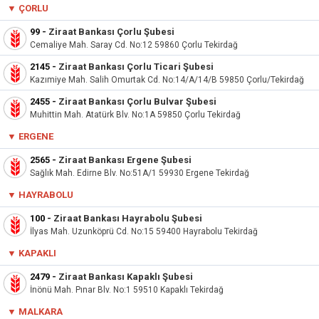
▼
ÇORLU
99
-
Ziraat Bankası Çorlu Şubesi
Cemaliye Mah. Saray Cd. No:12 59860 Çorlu Tekirdağ
2145
-
Ziraat Bankası Çorlu Ticari Şubesi
Kazımiye Mah. Salih Omurtak Cd. No:14/A/14/B 59850 Çorlu/Tekirdağ
2455
-
Ziraat Bankası Çorlu Bulvar Şubesi
Muhittin Mah. Atatürk Blv. No:1A 59850 Çorlu Tekirdağ
▼ ERGENE
2565
-
Ziraat Bankası Ergene Şubesi
Sağlık Mah. Edirne Blv. No:51A/1 59930 Ergene Tekirdağ
▼ HAYRABOLU
100
-
Ziraat Bankası Hayrabolu Şubesi
İlyas Mah. Uzunköprü Cd. No:15 59400 Hayrabolu Tekirdağ
▼ KAPAKLI
2479
-
Ziraat Bankası Kapaklı Şubesi
İnönü Mah. Pınar Blv. No:1 59510 Kapaklı Tekirdağ
▼ MALKARA