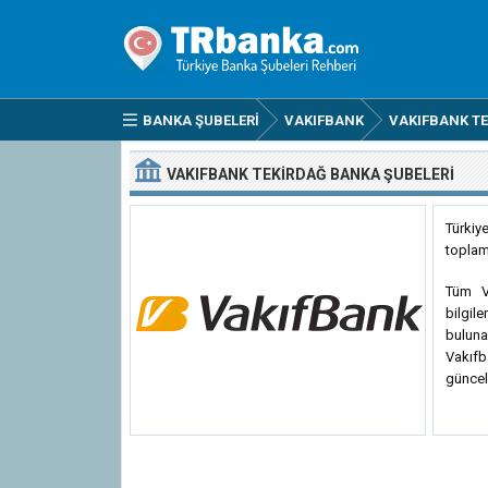
BANKA ŞUBELERI
VAKIFBANK
VAKIFBANK TE
VAKIFBANK TEKIRDAĞ BANKA ŞUBELERI
Türkiy
toplam
Tüm Va
bilgile
buluna
Vakıfb
güncel