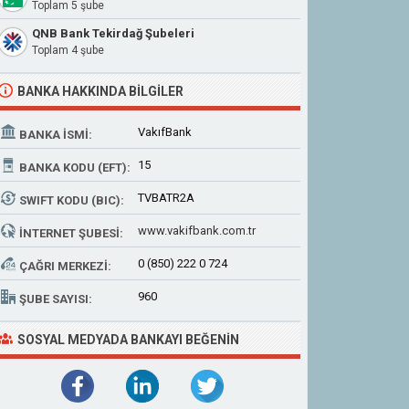
Toplam 5 şube
QNB Bank Tekirdağ Şubeleri
Toplam 4 şube
BANKA HAKKINDA BILGILER
VakıfBank
BANKA İSMI:
15
BANKA KODU (EFT):
TVBATR2A
SWIFT KODU (BIC):
www.vakifbank.com.tr
İNTERNET ŞUBESI:
0 (850) 222 0 724
ÇAĞRI MERKEZI:
960
ŞUBE SAYISI:
SOSYAL MEDYADA BANKAYI BEĞENIN