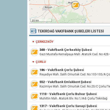
20 km
TEKIRDAĞ VAKIFBANK ŞUBELERI LISTESI
▼ ÇERKEZKÖY
348
-
Vakıfbank Çerkezköy Şubesi
Gazi Mustafa Kemalpaşa Mah. Atatürk Cad. No:42B
▼
ÇORLU
186
-
Vakıfbank Çorlu Şubesi
Reşadiye Mah. Salih Omurtak Cad. No:103-105/A Ço
552
-
Vakıfbank Emlakkent Şubesi
Kazimiye Mah. Salih Omurtak Cad. No.20/C Çorlu/Te
1110
-
Vakıfbank Çorlu Bulvar Şubesi
Muhittin Mah. Atatürk Blv. No:1/A-B Çorlu/Tekirdağ
1317
-
Vakıfbank Çorlu Sanayi Şubesi