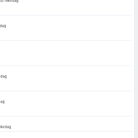
lu/Tekirdağ
rdağ
rdağ
dağ
kirdağ