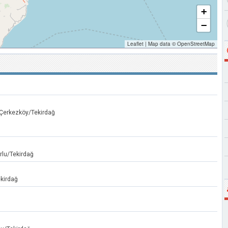
+
−
Leaflet
|
Map data ©
OpenStreetMap
 Çerkezköy/Tekirdağ
rlu/Tekirdağ
kirdağ