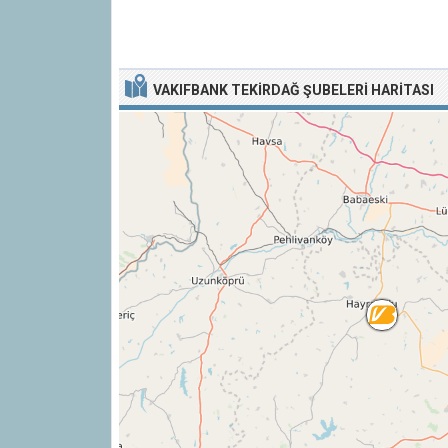
VAKIFBANK TEKIRDAĞ ŞUBELERI HARITASI