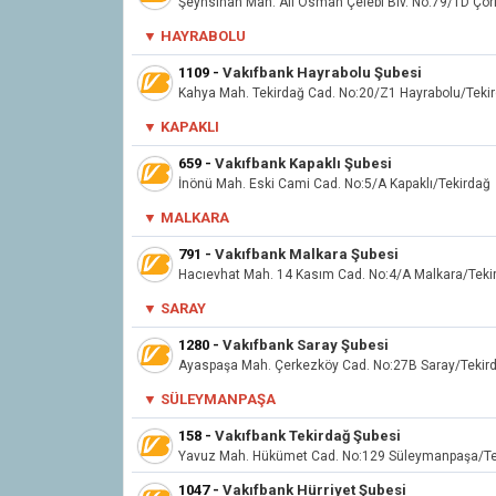
Şeyhsinan Mah. Ali Osman Çelebi Blv. No:79/1D Çor
▼ HAYRABOLU
1109
-
Vakıfbank Hayrabolu Şubesi
Kahya Mah. Tekirdağ Cad. No:20/Z1 Hayrabolu/Teki
▼ KAPAKLI
659
-
Vakıfbank Kapaklı Şubesi
İnönü Mah. Eski Cami Cad. No:5/A Kapaklı/Tekirdağ
▼ MALKARA
791
-
Vakıfbank Malkara Şubesi
Hacıevhat Mah. 14 Kasım Cad. No:4/A Malkara/Teki
▼ SARAY
1280
-
Vakıfbank Saray Şubesi
Ayaspaşa Mah. Çerkezköy Cad. No:27B Saray/Tekir
▼
SÜLEYMANPAŞA
158
-
Vakıfbank Tekirdağ Şubesi
Yavuz Mah. Hükümet Cad. No:129 Süleymanpaşa/Te
1047
-
Vakıfbank Hürriyet Şubesi