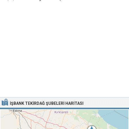
İŞBANK TEKIRDAĞ ŞUBELERI HARITASI