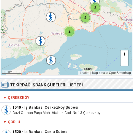
2
4
2
+
−
30 km
Leaflet
|
Map data ©
OpenStreetMap
TEKIRDAĞ İŞBANK ŞUBELERI LISTESI
▼ ÇERKEZKÖY
1540
-
İş Bankası Çerkezköy Şubesi
Gazi Osman Paşa Mah. Atatürk Cad. No:13 Çerkezköy
▼
ÇORLU
1520
-
İş Bankası Çorlu Şubesi