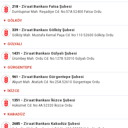
218
-
Ziraat Bankası Fatsa Şubesi
Dumlupınar Mah. Reşadiye Cd. No:57A 52400 Fatsa Ordu
▼ GÖLKÖY
339
-
Ziraat Bankası Gölköy Şubesi
Gölköy Mah. Mustafa Kemal Paşa Cd. No:110 52600 Gölköy Ordu
▼ GÜLYALI
1431
-
Ziraat Bankası Gülyalı Şubesi
Ürümbey Mah. Ordu Cd. No:127B 52010 Gülyalı Ordu
▼ GÜRGENTEPE
961
-
Ziraat Bankası Gürgentepe Şubesi
Akyurt Mah. Atatürk Cd. No:25A 52610 Gürgentepe Ordu
▼ İKIZCE
1351
-
Ziraat Bankası İkizce Şubesi
Hükümet Cd. No:4A 52320 İkizce Ordu
▼ KABADÜZ
2685
-
Ziraat Bankası Kabadüz Şubesi