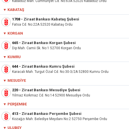
Kabadüz Mah. Cumhuriyet Cd. No:63A 52020 Kabadüz Ordu
▼ KABATAŞ
1708
-
Ziraat Bankası Kabataş Şubesi
Fatsa Cd. No:22A 52520 Kabataş Ordu
▼ KORGAN
665
-
Ziraat Bankası Korgan Şubesi
Dip Mah. Camii Sk. No:1 52700 Korgan Ordu
▼ KUMRU
644
-
Ziraat Bankası Kumru Şubesi
Karacalı Mah. Turgut Özal Cd. No:30-3/2A 52800 Kumru Ordu
▼ MESUDIYE
220
-
Ziraat Bankası Mesudiye Şubesi
Yılmaz Korkmaz Cd. No:14 52900 Mesudiye Ordu
▼ PERŞEMBE
413
-
Ziraat Bankası Perşembe Şubesi
Kozağzı Mah. Belediye Meydanı No:2 52750 Perşembe Ordu
▼ ULUBEY