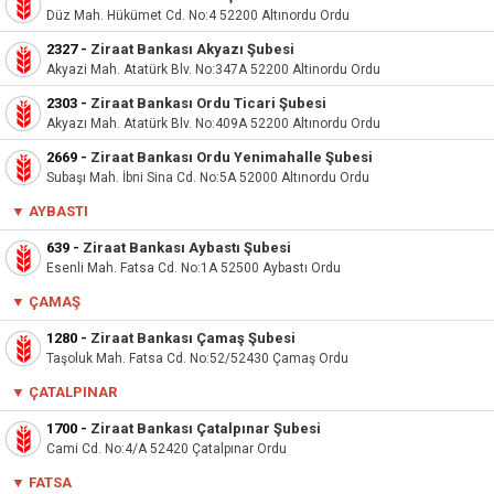
Düz Mah. Hükümet Cd. No:4 52200 Altınordu Ordu
2327
-
Ziraat Bankası Akyazı Şubesi
Akyazi Mah. Atatürk Blv. No:347A 52200 Altinordu Ordu
2303
-
Ziraat Bankası Ordu Ticari Şubesi
Akyazı Mah. Atatürk Blv. No:409A 52200 Altınordu Ordu
2669
-
Ziraat Bankası Ordu Yenimahalle Şubesi
Subaşı Mah. İbni Sina Cd. No:5A 52000 Altınordu Ordu
▼ AYBASTI
639
-
Ziraat Bankası Aybastı Şubesi
Esenli Mah. Fatsa Cd. No:1A 52500 Aybastı Ordu
▼ ÇAMAŞ
1280
-
Ziraat Bankası Çamaş Şubesi
Taşoluk Mah. Fatsa Cd. No:52/52430 Çamaş Ordu
▼ ÇATALPINAR
1700
-
Ziraat Bankası Çatalpınar Şubesi
Cami Cd. No:4/A 52420 Çatalpınar Ordu
▼ FATSA