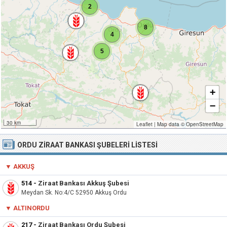
2
8
4
5
+
−
30 km
Leaflet
|
Map data ©
OpenStreetMap
ORDU ZIRAAT BANKASI ŞUBELERI LISTESI
▼ AKKUŞ
514
-
Ziraat Bankası Akkuş Şubesi
Meydan Sk. No:4/C 52950 Akkuş Ordu
▼
ALTINORDU
217
-
Ziraat Bankası Ordu Şubesi