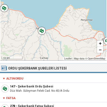
+
−
10 km
Leaflet
|
Map data ©
OpenStreetMap
ORDU ŞEKERBANK ŞUBELERI LISTESI
▼ ALTINORDU
147
-
Şekerbank Ordu Şubesi
Düz Mah. Süleyman Felek Cad. No:40/A Ordu
▼ FATSA
278
-
Şekerbank Fatsa Şubesi