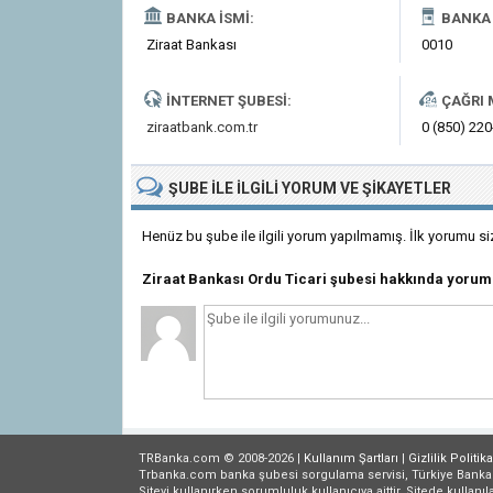
BANKA İSMI:
BANKA 
Ziraat Bankası
0010
İNTERNET ŞUBESI:
ÇAĞRI 
ziraatbank.com.tr
0 (850) 22
ŞUBE
ILE İLGILI
YORUM VE ŞIKAYETLER
Henüz bu şube ile ilgili yorum yapılmamış. İlk yorumu si
Ziraat Bankası Ordu Ticari şubesi hakkında yoru
TRBanka.com © 2008-2026 |
Kullanım Şartları
|
Gizlilik
Politika
Trbanka.com banka şubesi sorgulama servisi, Türkiye Bankalar B
Siteyi kullanırken sorumluluk kullanıcıya aittir. Sitede kullanıl