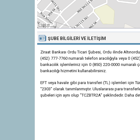
100 m
ŞUBE BILGILERI VE İLETIŞIM
Ziraat Bankası Ordu Ticari Şubesi, Ordu ilinde Altınord
(452) 777-7760 numaralı telefon aracılığıyla veya 0 (452
bankacılık işlemleriniz için 0 (850) 220-0000 numaralı 
bankacılığı hizmetini kullanabilirsiniz.
EFT veya havale gibi para transferi (TL) işlemleri için
"2303" olarak tanımlanmıştır. Uluslararası para transfer
şubeleri için aynı olup "TCZBTR2A" şeklindedir. Daha detay