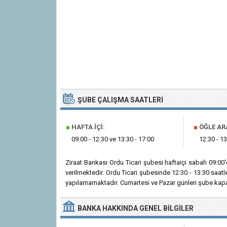
ŞUBE ÇALIŞMA SAATLERI
■
HAFTA İÇI:
■
ÖĞLE AR
09:00 - 12:30 ve 13:30 - 17:00
12:30 - 13
Ziraat Bankası Ordu Ticari şubesi haftaiçi sabah 09:0
verilmektedir. Ordu Ticari şubesinde 12:30 - 13:30 saat
yapılamamaktadır. Cumartesi ve Pazar günleri şube kapal
BANKA
HAKKINDA
GENEL BILGILER