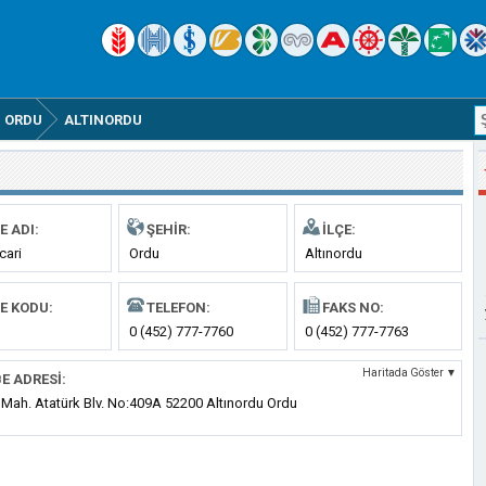
ORDU
ALTINORDU
E ADI:
ŞEHIR:
İLÇE:
cari
Ordu
Altınordu
E KODU:
TELEFON:
FAKS NO:
0 (452) 777-7760
0 (452) 777-7763
Haritada Göster ▼
E ADRESI:
 Mah. Atatürk Blv. No:409A 52200 Altınordu Ordu