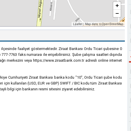
+
−
Leaflet
|
Map data ©
OpenStreetMap
u ilçesinde faaliyet göstermektedir. Ziraat Bankası Ordu Ticari şubesine 0
) 777-7763 faks numarası ile erişebilirsiniz. Şube çalışma saatleri dışında
çağrı merkezini veya https://www.ziraatbank.com.tr adresli online internet
 Türkiye Cumhuriyeti Ziraat Bankası banka kodu "10", Ordu Ticari şube kodu
leri için kullanılan (USD, EUR ve GBP) SWIFT / BIC kodu tüm Ziraat Bankası
lı bilgi için bankanın resmi sitesini ziyaret edebilirsiniz.