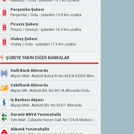
Kabadüz / Ordu - şubeden 13.1 km uzakta
Perşembe Şubesi
Perşembe / Ordu - şubeden 15.8 km uzakta
Piraziz Şubesi
Piraziz / Giresun - şubeden 16.9 km uzakta
Ulubey Şubesi
Ulubey / Ordu - şubeden 17.6 km uzakta
ŞUBEYE YAKIN DIĞER BANKALAR
Halk Bank Altınordu
Akyazı Mah. Atatürk Bulva Rı No:423/A 52000 Altınordu
Vakıfbank Altınordu
Akyazı Mh. Atatürk Blv. No:361/A Altınordu/Ordu
İş Bankası Akyazı
Akyazı Mah. Atatürk Blv. No:353/1 Altınordu
Garanti BBVA Yenimahalle
Yeni Mah. Zübeyde Hanım Cad. No:129/A Merkez / Ordu
Akbank Yenimahalle