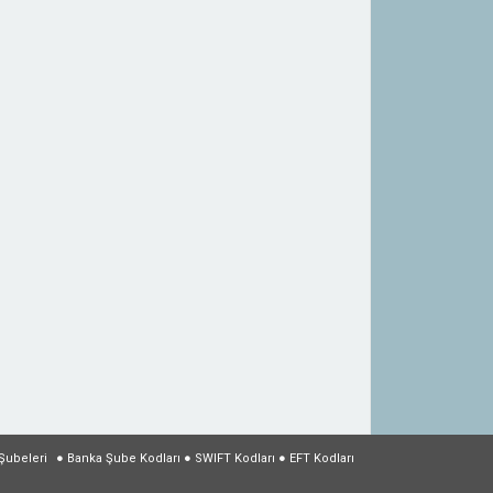
Şubeleri
●
Banka Şube Kodları
●
SWIFT Kodları
●
EFT Kodları