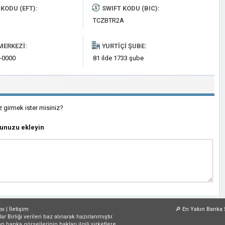
KODU (EFT):
SWIFT KODU (BIC):
TCZBTR2A
MERKEZI:
YURTIÇI ŞUBE:
0-0000
81 ilde 1733 şube
z girmek ister misiniz?
munuzu ekleyin
sı
|
İletişim
🔎
En Yakın Banka 
irliği verileri baz alınarak hazırlanmıştır.
an banka görsellerinin hakları ilgili şirketlere