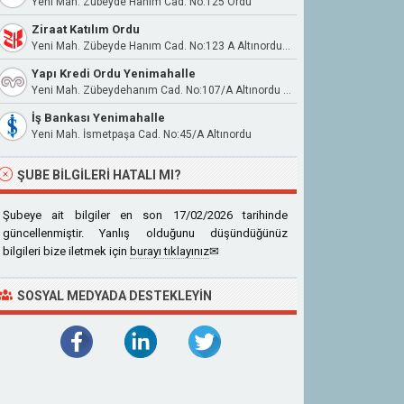
Yeni Mah. Zübeyde Hanım Cad. No:125 Ordu
Ziraat Katılım Ordu
Yeni Mah. Zübeyde Hanım Cad. No:123 A Altınordu / Ordu
Yapı Kredi Ordu Yenimahalle
Yeni Mah. Zübeydehanım Cad. No:107/A Altınordu / Ordu
İş Bankası Yenimahalle
Yeni Mah. İsmetpaşa Cad. No:45/A Altınordu
ŞUBE BILGILERI HATALI MI?
Şubeye ait bilgiler en son 17/02/2026 tarihinde
güncellenmiştir. Yanlış olduğunu düşündüğünüz
bilgileri bize iletmek için
burayı tıklayınız
✉
SOSYAL MEDYADA DESTEKLEYIN