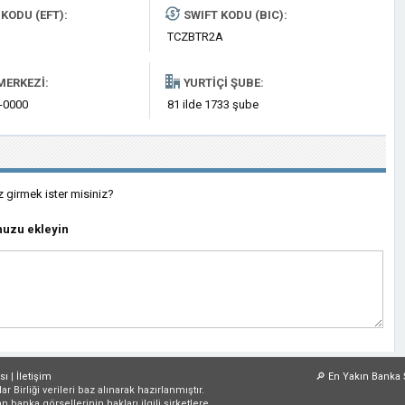
KODU (EFT):
SWIFT KODU (BIC):
TCZBTR2A
MERKEZI:
YURTIÇI ŞUBE:
0-0000
81 ilde 1733 şube
z girmek ister misiniz?
nuzu ekleyin
sı
|
İletişim
🔎
En Yakın Banka 
irliği verileri baz alınarak hazırlanmıştır.
an banka görsellerinin hakları ilgili şirketlere