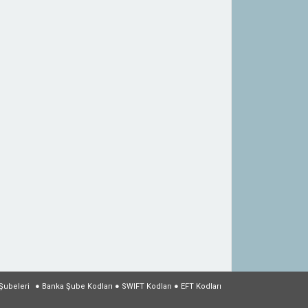
Şubeleri
●
Banka Şube Kodları
●
SWIFT Kodları
●
EFT Kodları