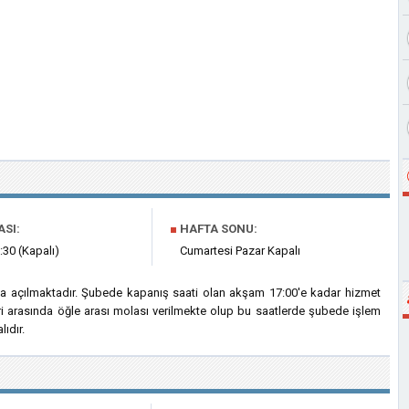
ASI:
■
HAFTA SONU:
:30 (Kapalı)
Cumartesi Pazar Kapalı
'da açılmaktadır. Şubede kapanış saati olan akşam 17:00'e kadar hizmet
eri arasında öğle arası molası verilmekte olup bu saatlerde şubede işlem
ıdır.