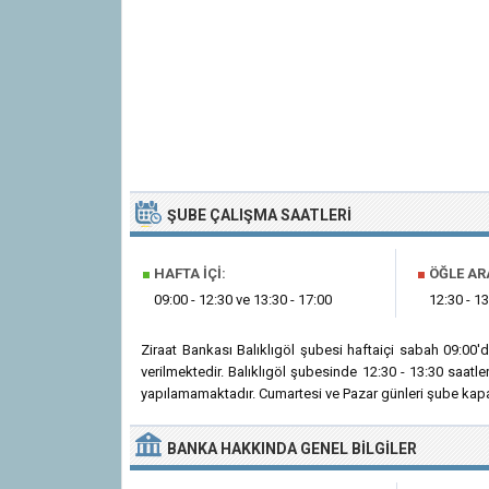
ŞUBE ÇALIŞMA SAATLERI
■
HAFTA İÇI:
■
ÖĞLE AR
09:00 - 12:30 ve 13:30 - 17:00
12:30 - 13
Ziraat Bankası Balıklıgöl şubesi haftaiçi sabah 09:00
verilmektedir. Balıklıgöl şubesinde 12:30 - 13:30 saatl
yapılamamaktadır. Cumartesi ve Pazar günleri şube kapal
BANKA
HAKKINDA
GENEL BILGILER