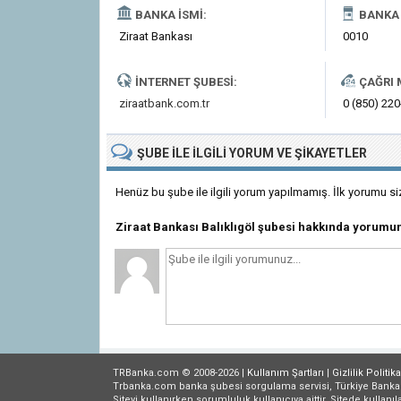
BANKA İSMI:
BANKA 
Ziraat Bankası
0010
İNTERNET ŞUBESI:
ÇAĞRI 
ziraatbank.com.tr
0 (850) 22
ŞUBE
ILE İLGILI
YORUM VE ŞIKAYETLER
Henüz bu şube ile ilgili yorum yapılmamış. İlk yorumu si
Ziraat Bankası Balıklıgöl şubesi hakkında yorumu
TRBanka.com © 2008-2026 |
Kullanım Şartları
|
Gizlilik
Politika
Trbanka.com banka şubesi sorgulama servisi, Türkiye Bankalar B
Siteyi kullanırken sorumluluk kullanıcıya aittir. Sitede kullanıl