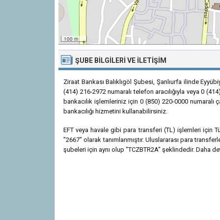
100 m
ŞUBE BILGILERI VE İLETIŞIM
Ziraat Bankası Balıklıgöl Şubesi, Şanlıurfa ilinde Eyyüb
(414) 216-2972 numaralı telefon aracılığıyla veya 0 (414
bankacılık işlemleriniz için 0 (850) 220-0000 numaralı 
bankacılığı hizmetini kullanabilirsiniz.
EFT veya havale gibi para transferi (TL) işlemleri için
"2667" olarak tanımlanmıştır. Uluslararası para transfer
şubeleri için aynı olup "TCZBTR2A" şeklindedir. Daha detay