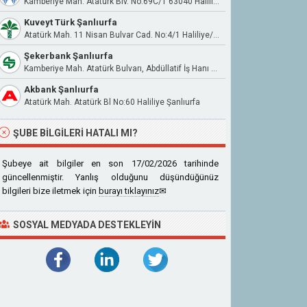
Kamberiye Mah. Atatürk Blv. No:69C/1 63040 Haliliye
Kuveyt Türk Şanlıurfa
Atatürk Mah. 11 Nisan Bulvar Cad. No:4/1 Haliliye/Şanlıurfa
Şekerbank Şanlıurfa
Kamberiye Mah. Atatürk Bulvarı, Abdüllatif İş Hanı No:67A Haliliye/Şanlıurfa
Akbank Şanlıurfa
Atatürk Mah. Atatürk Bl No:60 Haliliye Şanlıurfa
ŞUBE BILGILERI HATALI MI?
Şubeye ait bilgiler en son 17/02/2026 tarihinde
güncellenmiştir. Yanlış olduğunu düşündüğünüz
bilgileri bize iletmek için
burayı tıklayınız
✉
SOSYAL MEDYADA DESTEKLEYIN