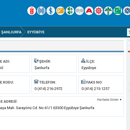
ŞANLIURFA
EYYÜBIYE
E ADI:
ŞEHIR:
İLÇE:
göl
Şanlıurfa
Eyyübiye
E KODU:
TELEFON:
FAKS NO:
0 (414) 216-2972
0 (414) 215-1257
Haritada Göster ▼
E ADRESI:
aşa Mah. Sarayönü Cd. No:61/1 63300 Eyyübiye Şanlıurfa