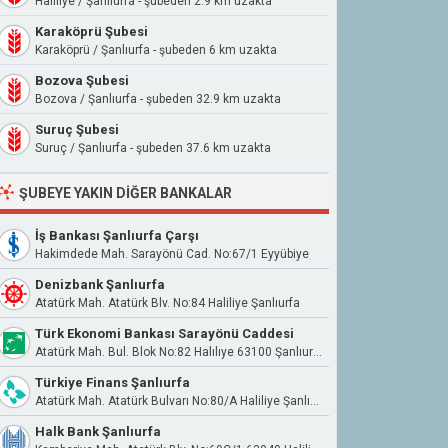
Haliliye / Şanlıurfa - şubeden 2.9 km uzakta
Karaköprü Şubesi
Karaköprü / Şanlıurfa - şubeden 6 km uzakta
Bozova Şubesi
Bozova / Şanlıurfa - şubeden 32.9 km uzakta
Suruç Şubesi
Suruç / Şanlıurfa - şubeden 37.6 km uzakta
ŞUBEYE YAKIN DIĞER BANKALAR
İş Bankası Şanlıurfa Çarşı
Hakimdede Mah. Sarayönü Cad. No:67/1 Eyyübiye
Denizbank Şanlıurfa
Atatürk Mah. Atatürk Blv. No:84 Haliliye Şanlıurfa
Türk Ekonomi Bankası Sarayönü Caddesi
Atatürk Mah. Bul. Blok No:82 Halılıye 63100 Şanlıurfa Eyyübiye/Şanlıurfa
Türkiye Finans Şanlıurfa
Atatürk Mah. Atatürk Bulvarı No:80/A Haliliye Şanlıurfa
Halk Bank Şanlıurfa