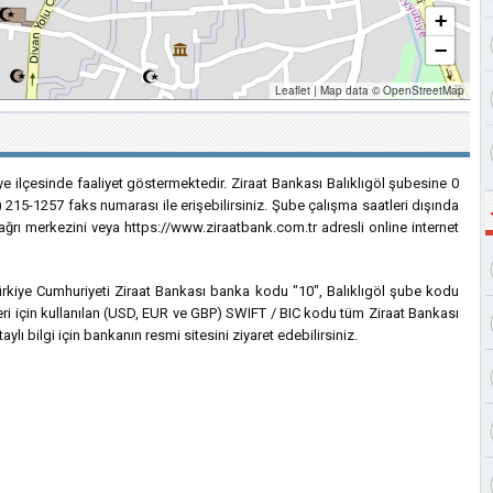
+
−
Leaflet
|
Map data ©
OpenStreetMap
iye ilçesinde faaliyet göstermektedir. Ziraat Bankası Balıklıgöl şubesine 0
) 215-1257 faks numarası ile erişebilirsiniz. Şube çalışma saatleri dışında
çağrı merkezini veya https://www.ziraatbank.com.tr adresli online internet
 Türkiye Cumhuriyeti Ziraat Bankası banka kodu "10", Balıklıgöl şube kodu
leri için kullanılan (USD, EUR ve GBP) SWIFT / BIC kodu tüm Ziraat Bankası
lı bilgi için bankanın resmi sitesini ziyaret edebilirsiniz.