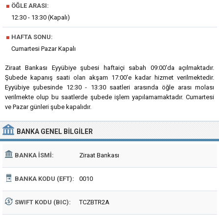
■
ÖĞLE ARASI:
12:30 - 13:30 (Kapalı)
■
HAFTA SONU:
Cumartesi Pazar Kapalı
Ziraat Bankası Eyyübiye şubesi haftaiçi sabah 09:00'da açılmaktadır.
Şubede kapanış saati olan akşam 17:00'e kadar hizmet verilmektedir.
Eyyübiye şubesinde 12:30 - 13:30 saatleri arasında öğle arası molası
verilmekte olup bu saatlerde şubede işlem yapılamamaktadır. Cumartesi
ve Pazar günleri şube kapalıdır.
BANKA
GENEL BILGILER
BANKA İSMI:
Ziraat Bankası
BANKA KODU (EFT):
0010
SWIFT KODU (BIC):
TCZBTR2A