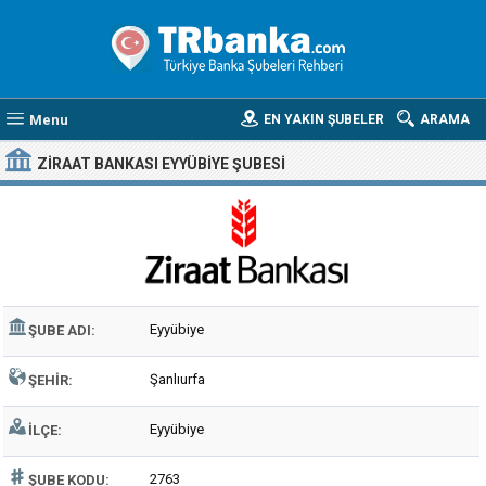
Menu
EN YAKIN ŞUBELER
ARAMA
ZIRAAT BANKASI EYYÜBIYE ŞUBESI
Eyyübiye
ŞUBE ADI:
Şanlıurfa
ŞEHIR:
Eyyübiye
İLÇE:
2763
ŞUBE KODU: