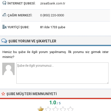
İNTERNET ŞUBESI:
ziraatbank.com.tr
ÇAĞRI MERKEZI:
0 (850) 220-0000
YURTIÇI ŞUBE:
81 ilde 1733 şube
ŞUBE
YORUM VE ŞIKAYETLER
Henüz bu şube ile ilgili yorum yapılmamış. İlk yorumu siz girmek ister
misiniz?
ŞUBE MÜŞTERI MEMNUNIYETI
1.0
/ 5