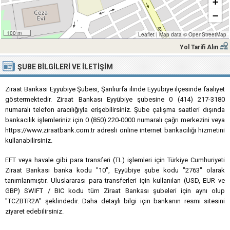
+
−
100 m
Leaflet
|
Map data ©
OpenStreetMap
Yol Tarifi Alın
ŞUBE BILGILERI VE İLETIŞIM
Ziraat Bankası Eyyübiye Şubesi, Şanlıurfa ilinde Eyyübiye ilçesinde faaliyet
göstermektedir. Ziraat Bankası Eyyübiye şubesine 0 (414) 217-3180
numaralı telefon aracılığıyla erişebilirsiniz. Şube çalışma saatleri dışında
bankacılık işlemleriniz için 0 (850) 220-0000 numaralı çağrı merkezini veya
https://www.ziraatbank.com.tr adresli online internet bankacılığı hizmetini
kullanabilirsiniz.
EFT veya havale gibi para transferi (TL) işlemleri için Türkiye Cumhuriyeti
Ziraat Bankası banka kodu "10", Eyyübiye şube kodu "2763" olarak
tanımlanmıştır. Uluslararası para transferleri için kullanılan (USD, EUR ve
GBP) SWIFT / BIC kodu tüm Ziraat Bankası şubeleri için aynı olup
"TCZBTR2A" şeklindedir. Daha detaylı bilgi için bankanın resmi sitesini
ziyaret edebilirsiniz.