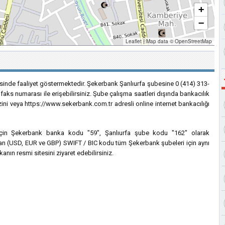
+
−
Leaflet
|
Map data ©
OpenStreetMap
çesinde faaliyet göstermektedir. Şekerbank Şanlıurfa şubesine 0 (414) 313-
faks numarası ile erişebilirsiniz. Şube çalışma saatleri dışında bankacılık
zini veya https://www.sekerbank.com.tr adresli online internet bankacılığı
i için Şekerbank banka kodu "59", Şanlıurfa şube kodu "162" olarak
anılan (USD, EUR ve GBP) SWIFT / BIC kodu tüm Şekerbank şubeleri için aynı
anın resmi sitesini ziyaret edebilirsiniz.