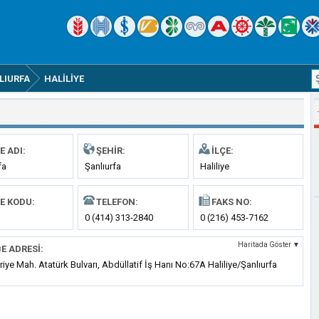
LIURFA
HALILIYE
E ADI:
ŞEHIR:
İLÇE:
fa
Şanlıurfa
Haliliye
E KODU:
TELEFON:
FAKS NO:
0 (414) 313-2840
0 (216) 453-7162
Haritada Göster ▼
E ADRESI:
ye Mah. Atatürk Bulvarı, Abdüllatif İş Hanı No:67A Haliliye/Şanlıurfa