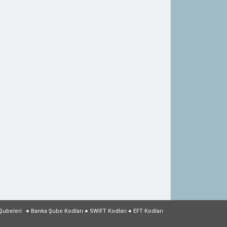
Şubeleri
●
Banka Şube Kodları
●
SWIFT Kodları
●
EFT Kodları