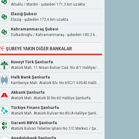
Artuklu / Mardin - şubeden 171.3 km uzakta
Elazığ Şubesi
Elazığ - şubeden 172.6 km uzakta
Kahramanmaraş Şubesi
Dulkadiroğlu / Kahramanmaraş - şubeden 180.2 km uzakta
ŞUBEYE YAKIN DIĞER BANKALAR
Kuveyt Türk Şanlıurfa
Atatürk Mah. 11 Nisan Bulvar Cad. No:4/1 Haliliye/Şanlıurfa
Halk Bank Şanlıurfa
Kamberiye Mah. Atatürk Blv. No:69C/1 63040 Haliliye
Akbank Şanlıurfa
Atatürk Mah. Atatürk Bl No:60 Haliliye Şanlıurfa
Türkiye Finans Şanlıurfa
Atatürk Mah. Atatürk Bulvarı No:80/A Haliliye Şanlıurfa
Garanti BBVA Şanlıurfa
Atatürk Bulvarı Teberler İşhanı No:7/C Merkez / Şanlıurfa
Anadolubank Şanlıurfa