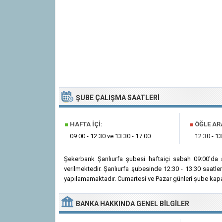
ŞUBE ÇALIŞMA SAATLERI
■
HAFTA İÇI:
■
ÖĞLE AR
09:00 - 12:30 ve 13:30 - 17:00
12:30 - 13
Şekerbank Şanlıurfa şubesi haftaiçi sabah 09:00'da
verilmektedir. Şanlıurfa şubesinde 12:30 - 13:30 saatl
yapılamamaktadır. Cumartesi ve Pazar günleri şube kapal
BANKA
HAKKINDA
GENEL BILGILER