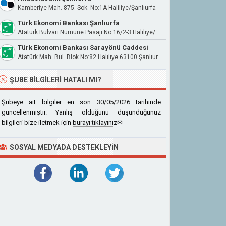
Kamberiye Mah. 875. Sok. No:1A Haliliye/Şanlıurfa
Türk Ekonomi Bankası Şanlıurfa
Atatürk Bulvarı Numune Pasajı No:16/2-3 Haliliye/Şanlıurfa
Türk Ekonomi Bankası Sarayönü Caddesi
Atatürk Mah. Bul. Blok No:82 Halılıye 63100 Şanlıurfa Eyyübiye/Şanlıurfa
ŞUBE BILGILERI HATALI MI?
Şubeye ait bilgiler en son 30/05/2026 tarihinde
güncellenmiştir. Yanlış olduğunu düşündüğünüz
bilgileri bize iletmek için
burayı tıklayınız
✉
SOSYAL MEDYADA DESTEKLEYIN