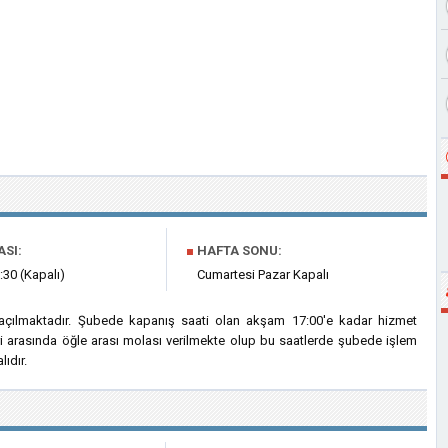
ASI:
■
HAFTA SONU:
:30 (Kapalı)
Cumartesi Pazar Kapalı
 açılmaktadır. Şubede kapanış saati olan akşam 17:00'e kadar hizmet
eri arasında öğle arası molası verilmekte olup bu saatlerde şubede işlem
ıdır.