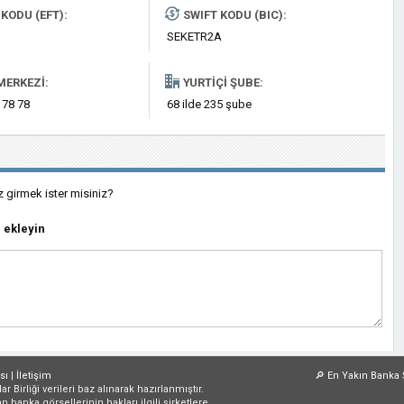
KODU (EFT):
SWIFT KODU (BIC):
SEKETR2A
MERKEZI:
YURTIÇI ŞUBE:
 78 78
68 ilde 235 şube
z girmek ister misiniz?
 ekleyin
sı
|
İletişim
🔎
En Yakın Banka 
irliği verileri baz alınarak hazırlanmıştır.
an banka görsellerinin hakları ilgili şirketlere