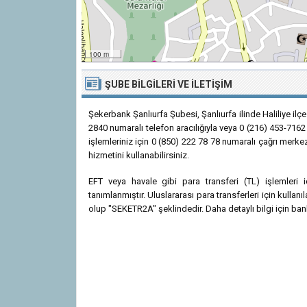
100 m
ŞUBE BILGILERI VE İLETIŞIM
Şekerbank Şanlıurfa Şubesi, Şanlıurfa ilinde Haliliye il
2840 numaralı telefon aracılığıyla veya 0 (216) 453-7162 
işlemleriniz için 0 (850) 222 78 78 numaralı çağrı merke
hizmetini kullanabilirsiniz.
EFT veya havale gibi para transferi (TL) işlemler
tanımlanmıştır. Uluslararası para transferleri için kull
olup "SEKETR2A" şeklindedir. Daha detaylı bilgi için bank