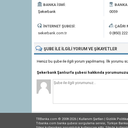
BANKA İSMI:
BANKA 
Şekerbank
0059
İNTERNET ŞUBESI:
ÇAĞRI 
sekerbank.com.tr
0 (850) 222
ŞUBE
ILE İLGILI
YORUM VE ŞIKAYETLER
Henüz bu şube ile ilgili yorum yapılmamış. İlk yorumu si
Şekerbank Şanlıurfa şubesi hakkında yorumunuzu
TRBanka.com © 2008-2026 |
Kullanım Şartları
|
Gizlilik
Politika
Trbanka.com banka şubesi sorgulama servisi, Türkiye Bankalar B
Siteyi kullanırken sorumluluk kullanıcıya aittir. Sitede kullanıl