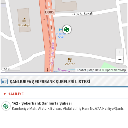
+
−
30 m
Leaflet
|
Map data ©
OpenStreetMap
ŞANLIURFA ŞEKERBANK ŞUBELERI LISTESI
▼ HALILIYE
162
-
Şekerbank Şanlıurfa Şubesi
Kamberiye Mah. Atatürk Bulvarı, Abdüllatif İş Hanı No:67A Haliliye/Şanlıurfa