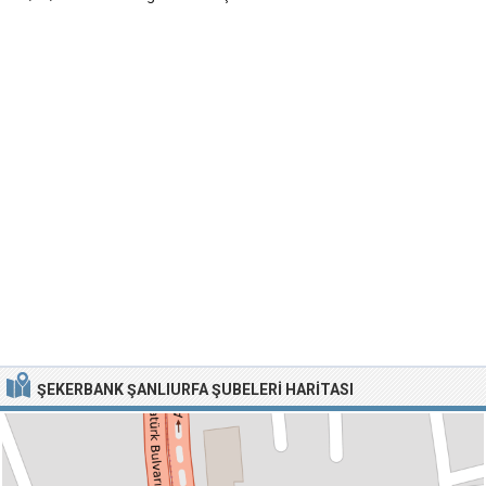
ŞEKERBANK ŞANLIURFA ŞUBELERI HARITASI