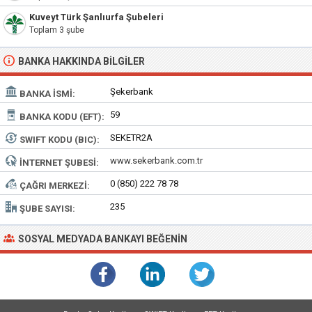
Kuveyt Türk Şanlıurfa Şubeleri
Toplam 3 şube
BANKA HAKKINDA BILGILER
Şekerbank
BANKA İSMI:
59
BANKA KODU (EFT):
SEKETR2A
SWIFT KODU (BIC):
www.sekerbank.com.tr
İNTERNET ŞUBESI:
0 (850) 222 78 78
ÇAĞRI MERKEZI:
235
ŞUBE SAYISI:
SOSYAL MEDYADA BANKAYI BEĞENIN