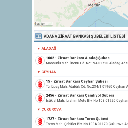
30 km
ADANA ZIRAAT BANKASI ŞUBELERI LISTESI
▼ ALADAĞ
1062
-
Ziraat Bankası Aladağ Şubesi
Mansurlu Mah. İnönü Cd. No:19A 01720 Aladağ Ada
▼
CEYHAN
15
-
Ziraat Bankası Ceyhan Şubesi
Türlübaş Mah. Atatürk Cd. No:234/1 01960 Ceyhan 
2456
-
Ziraat Bankası Çamlıyol Şubesi
İstiklal Mah. İbrahim Mete Blv. No:103 01920 Ceyha
▼
ÇUKUROVA
1727
-
Ziraat Bankası Toros Şubesi
Toros Mah. Şehitler Blv. No:103A 01170 Çukurova A