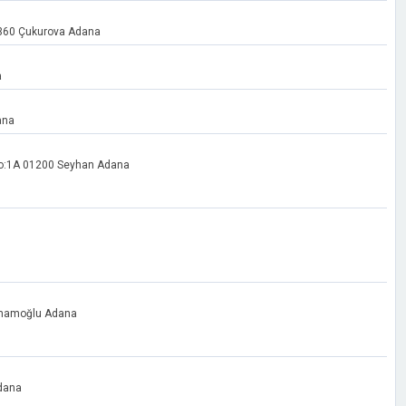
01360 Çukurova Adana
a
ana
 No:1A 01200 Seyhan Adana
 İmamoğlu Adana
Adana