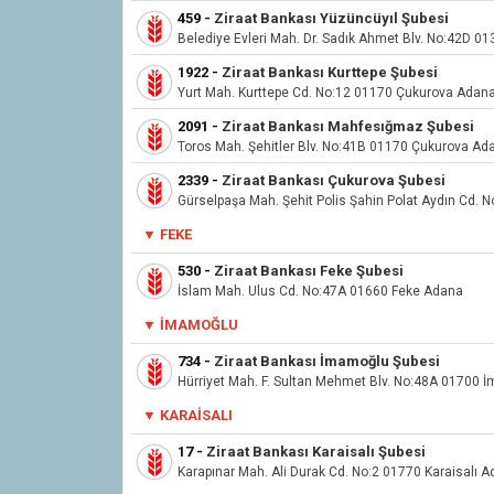
459
-
Ziraat Bankası Yüzüncüyıl Şubesi
Belediye Evleri Mah. Dr. Sadık Ahmet Blv. No:42D 
1922
-
Ziraat Bankası Kurttepe Şubesi
Yurt Mah. Kurttepe Cd. No:12 01170 Çukurova Adan
2091
-
Ziraat Bankası Mahfesığmaz Şubesi
Toros Mah. Şehitler Blv. No:41B 01170 Çukurova Ad
2339
-
Ziraat Bankası Çukurova Şubesi
Gürselpaşa Mah. Şehit Polis Şahin Polat Aydın Cd.
▼ FEKE
530
-
Ziraat Bankası Feke Şubesi
İslam Mah. Ulus Cd. No:47A 01660 Feke Adana
▼ İMAMOĞLU
734
-
Ziraat Bankası İmamoğlu Şubesi
Hürriyet Mah. F. Sultan Mehmet Blv. No:48A 01700
▼ KARAISALI
17
-
Ziraat Bankası Karaisalı Şubesi
Karapınar Mah. Ali Durak Cd. No:2 01770 Karaisalı 