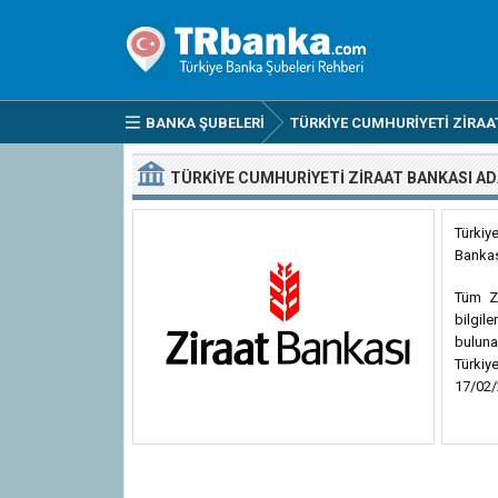
BANKA ŞUBELERI
TÜRKIYE CUMHURIYETI ZIRAA
TÜRKIYE CUMHURIYETI ZIRAAT BANKASI A
Türki
Bankas
Tüm Zi
bilgile
buluna
Türkiy
17/02/