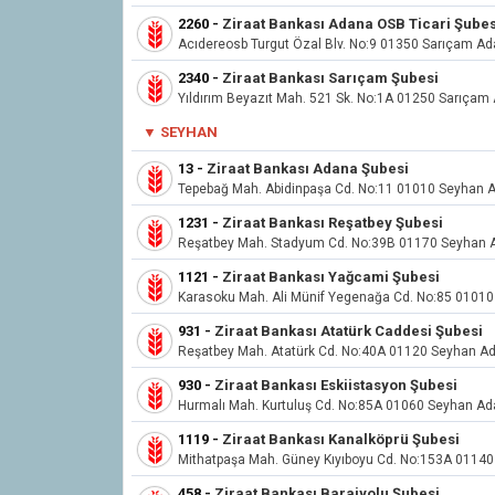
2260
-
Ziraat Bankası Adana OSB Ticari Şubes
Acıdereosb Turgut Özal Blv. No:9 01350 Sarıçam A
2340
-
Ziraat Bankası Sarıçam Şubesi
Yıldırım Beyazıt Mah. 521 Sk. No:1A 01250 Sarıçam
▼
SEYHAN
13
-
Ziraat Bankası Adana Şubesi
Tepebağ Mah. Abidinpaşa Cd. No:11 01010 Seyhan 
1231
-
Ziraat Bankası Reşatbey Şubesi
Reşatbey Mah. Stadyum Cd. No:39B 01170 Seyhan 
1121
-
Ziraat Bankası Yağcami Şubesi
Karasoku Mah. Ali Münif Yegenağa Cd. No:85 0101
931
-
Ziraat Bankası Atatürk Caddesi Şubesi
Reşatbey Mah. Atatürk Cd. No:40A 01120 Seyhan A
930
-
Ziraat Bankası Eskiistasyon Şubesi
Hurmalı Mah. Kurtuluş Cd. No:85A 01060 Seyhan A
1119
-
Ziraat Bankası Kanalköprü Şubesi
Mithatpaşa Mah. Güney Kıyıboyu Cd. No:153A 0114
458
-
Ziraat Bankası Barajyolu Şubesi