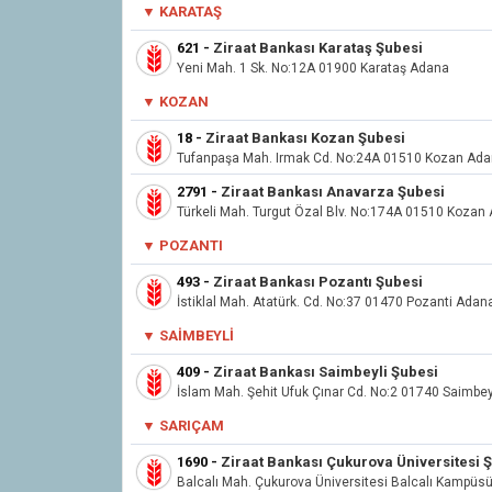
▼ KARATAŞ
621
-
Ziraat Bankası Karataş Şubesi
Yeni Mah. 1 Sk. No:12A 01900 Karataş Adana
▼
KOZAN
18
-
Ziraat Bankası Kozan Şubesi
Tufanpaşa Mah. Irmak Cd. No:24A 01510 Kozan Ad
2791
-
Ziraat Bankası Anavarza Şubesi
Türkeli Mah. Turgut Özal Blv. No:174A 01510 Kozan
▼ POZANTI
493
-
Ziraat Bankası Pozantı Şubesi
İstiklal Mah. Atatürk. Cd. No:37 01470 Pozanti Adan
▼ SAIMBEYLI
409
-
Ziraat Bankası Saimbeyli Şubesi
İslam Mah. Şehit Ufuk Çınar Cd. No:2 01740 Saimbe
▼
SARIÇAM
1690
-
Ziraat Bankası Çukurova Üniversitesi 
Balcalı Mah. Çukurova Üniversitesi Balcalı Kampüs