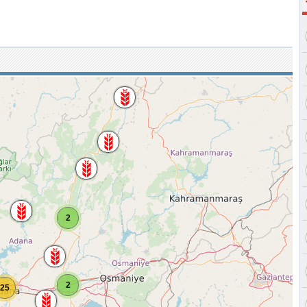
I
2
2
25