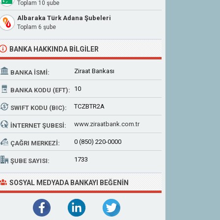
Toplam 10 şube
Albaraka Türk Adana Şubeleri
Toplam 6 şube
BANKA HAKKINDA BILGILER
Ziraat Bankası
BANKA İSMI:
10
BANKA KODU (EFT):
TCZBTR2A
SWIFT KODU (BIC):
www.ziraatbank.com.tr
İNTERNET ŞUBESI:
0 (850) 220-0000
ÇAĞRI MERKEZI:
1733
ŞUBE SAYISI:
SOSYAL MEDYADA BANKAYI BEĞENIN