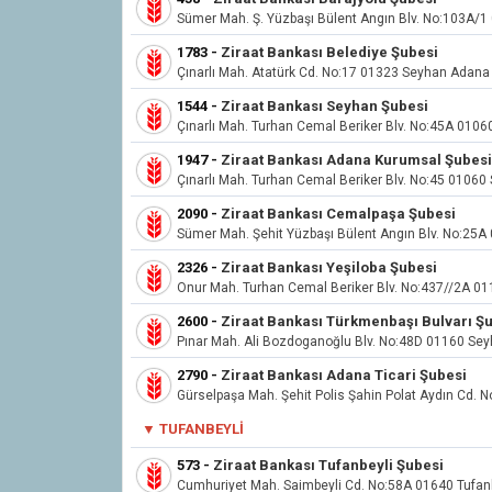
Sümer Mah. Ş. Yüzbaşı Bülent Angın Blv. No:103A/
1783
-
Ziraat Bankası Belediye Şubesi
Çınarlı Mah. Atatürk Cd. No:17 01323 Seyhan Adana
1544
-
Ziraat Bankası Seyhan Şubesi
Çınarlı Mah. Turhan Cemal Beriker Blv. No:45A 010
1947
-
Ziraat Bankası Adana Kurumsal Şubesi
Çınarlı Mah. Turhan Cemal Beriker Blv. No:45 01060
2090
-
Ziraat Bankası Cemalpaşa Şubesi
Sümer Mah. Şehit Yüzbaşı Bülent Angın Blv. No:25
2326
-
Ziraat Bankası Yeşiloba Şubesi
Onur Mah. Turhan Cemal Beriker Blv. No:437//2A 0
2600
-
Ziraat Bankası Türkmenbaşı Bulvarı Ş
Pınar Mah. Ali Bozdoganoğlu Blv. No:48D 01160 Se
2790
-
Ziraat Bankası Adana Ticari Şubesi
Gürselpaşa Mah. Şehit Polis Şahin Polat Aydın Cd.
▼ TUFANBEYLI
573
-
Ziraat Bankası Tufanbeyli Şubesi
Cumhuriyet Mah. Saimbeyli Cd. No:58A 01640 Tufa