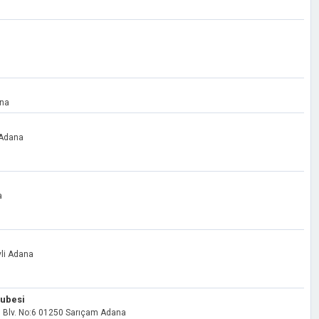
ana
 Adana
a
yli Adana
Şubesi
ü Blv. No:6 01250 Sarıçam Adana