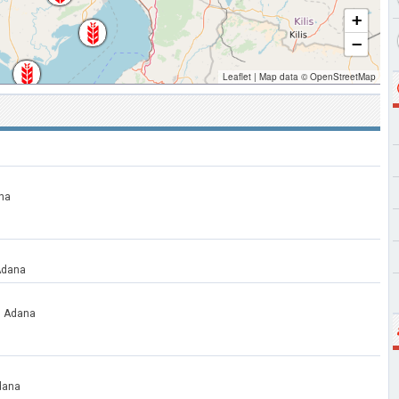
+
−
Leaflet
|
Map data ©
OpenStreetMap
na
Adana
n Adana
dana